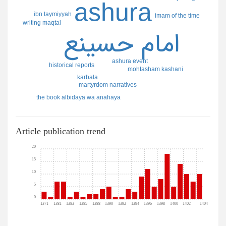
ashura
ibn taymiyyah
imam of the time
writing maqtal
امام حسينع
ashura event
historical reports
mohtasham kashani
karbala
martyrdom narratives
the book albidaya wa anahaya
Article publication trend
20
15
10
5
0
1371
1381
1383
1385
1388
1390
1392
1394
1396
1398
1400
1402
1404