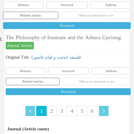
Abstract
keyword
Address
Related articles
Others recommend to see
Download
The Philosophy of Imamate and the Ashura Uprising
0.
Journal Article
Original Title :
فلسفه امامت و قیام عاشورا
Abstract
keyword
Address
Related articles
Others recommend to see
Download
1
2
3
4
5
6
Journal (Article count)