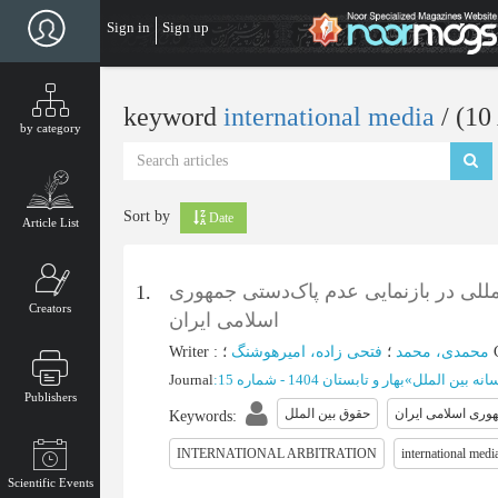
Skip
Sign in
Sign up
to
main
content
keyword
international media
‎/ (10
by category
Sort by
Date
Article List
لمللی در بازنمایی عدم پاک‌دستی جمهوری
1.
Creators
اسلامی ایران
Writer
:
فتحی زاده، امیرهوشنگ
؛
محمدی، محمد
؛
Journal
:
بهار و تابستان 1404 - شماره 15
»
انه بین الملل
Publishers
وری اسلامی ایران
حقوق بین الملل
Keywords
:
INTERNATIONAL ARBITRATION
international medi
Scientific Events