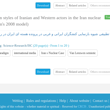
Abstract
Related articles
Others recommen
Download
 styles of Iranian and Western actors in the Iran nuclear
Tra
en's 2008 model)
g: Science-Research/ISC
(‎20 page(s) -
From 1 to 20
)
aradigm
international media
Iran s Nuclear Case
Van Leeuwen semiotic
Abstract
Related articles
Others recommen
Download
Weblog |
Rules and regulations |
Help |
About website |
Contact us |
ights of this website – whether material or spiritual – Reserved for
CRCIS
. Unauthorized public