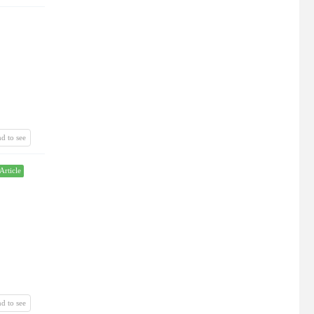
d to see
Article
d to see