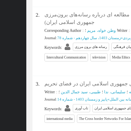
مطالعه ای درباره رسانه‌های برون‌مرزی
2.
جمهوری اسلامی ایران)
Corresponding Author
:
وطن خواه، مریم
؛
Writer
:
Journal
:
زمستان 1403، سال چهاردهم - شماره 78
»
بردی
یان فرهنگی
رسانه های برون مرزی
Keywords
:
Intercultural Communication
television
Media Ethics
 جمهوری اسلامی ایران در فضای تحریم
3.
Writer
:
طبیبی، سید جمال الدین
؛
سلیمانی، ندا
؛
Journal
:
پاییز و زمستان 1403 - شماره 14
»
نه بین الملل
ی جمهوری اسلامی ایران
تاب آوری
Keywords
:
international media
The Cross border Networks For Islam