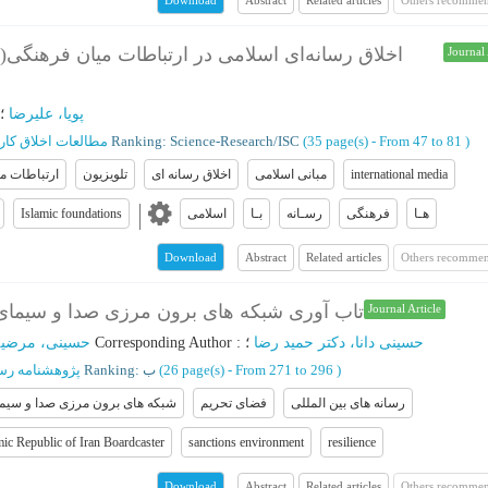
Download
اخلاق رسانه‌ای اسلامی در ارتباطات میان فرهنگی( 
Journal 
پویا، علیرضا
؛
مطالعات اخلاق کار
Ranking: Science-Research/ISC
(‎35 page(s) -
From 47 to 81
)
ارتباطات م
تلویزیون
اخلاق رسانه ای
مبانی اسلامی
international media
Islamic foundations
اسلامی
بـا
رسـانه
فرهنگی
هـا
Abstract
Related articles
Others recommen
Download
تاب آوری شبکه های برون مرزی صدا و سیمای
Journal Article
حسینی، مرضیه
؛
Corresponding Author
:
؛
حسینی دانا، دکتر حمید رضا
پژوهشنامه رسا
Ranking: ب
(‎26 page(s) -
From 271 to 296
)
رسانه های بین المللی
فضای تحریم
شبکه های برون مرزی صدا و سیما
ic Republic of Iran Boardcaster
sanctions environment
resilience
Abstract
Related articles
Others recommen
Download