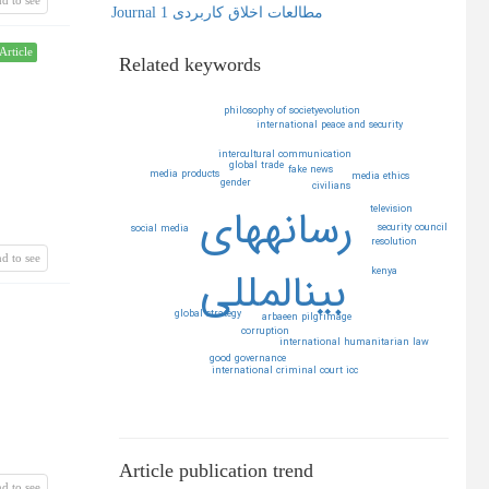
Journal مطالعات اخلاق کاربردی 1
Article
Related keywords
philosophy of societyevolution
international peace and security
intercultural communication
global trade
fake news
media products
media ethics
gender
civilians
رسانههاي
television
security council
social media
resolution
d to see
بينالمللي
kenya
global strategy
arbaeen pilgrimage
corruption
international humanitarian law
good governance
international criminal court icc
Article publication trend
d to see