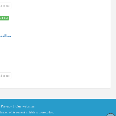
d to see
nslated
d to see
Privacy |
Our websites
ation of its content is liable to prosecution.