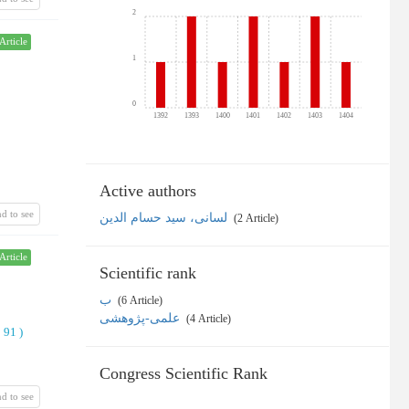
2
Article
1
0
1392
1393
1400
1401
1402
1403
1404
Active authors
d to see
لسانی، سید حسام الدین
‎ (2 Article)
Article
Scientific rank
ب
‎ (6 Article)
علمی-پژوهشی
‎ (4 Article)
o 91
)
Congress Scientific Rank
d to see