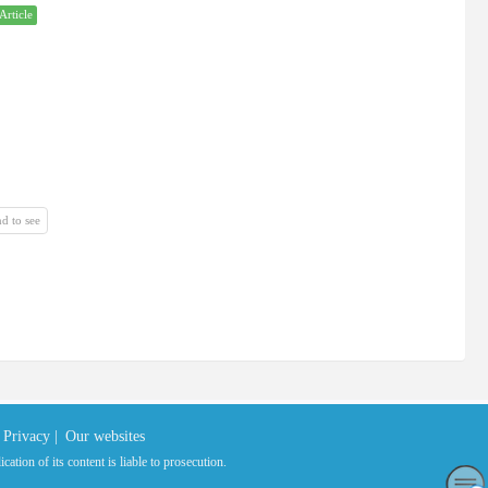
Article
d to see
Privacy |
Our websites
ation of its content is liable to prosecution.