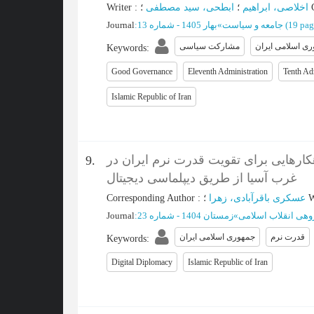
Writer
:
ابطحی، سید مصطفی
؛
اخلاصی، ابراهیم
؛
Journal
:
بهار 1405 - شماره 13
»
جامعه و سیاست
(‎19 pag
ی اسلامی ایران
مشارکت سیاسی
Keywords
:
Good Governance
Eleventh Administration
Tenth Ad
Islamic Republic of Iran
کارهایی برای تقویت قدرت نرم ایران در
9.
غرب آسیا از طریق دیپلماسی دیجیتال
Corresponding Author
:
عسکری باقرآبادی، زهرا
؛
W
Journal
:
زمستان 1404 - شماره 23
»
ژوهی انقلاب اسلامی
قدرت نرم
جمهوری اسلامی ایران
Keywords
:
Digital Diplomacy
Islamic Republic of Iran