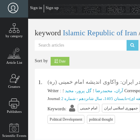
Skip
Sign in
Sign up
to
main
content
keyword
Islamic Republic of Iran
by category
Sort by
Date
Article List
ایران: واکاوی اندیشه امام خمینی (ره
1.
Creators
Writer
:
گل پرور، مجید
؛
آران، محمدرضا
؛
Corresp
Journal
:
تابستان 1405، سال شانزدهم - شماره 2
»
طقه ای
جمهوری اسلامی ایران
امام خمینی
Keywords
:
Publishers
Political Development
political thought
Scientific Events