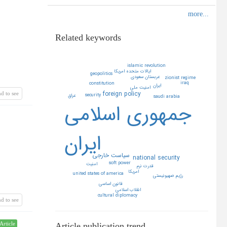
Related keywords
islamic revolution
ايالات متحده امريكا
geopolitics
عربستان سعودي
zionist regime
iraq
constitution
ايران
امنيت ملي
foreign policy
d to see
security
عراق
saudi arabia
جمهوري اسلامي
ايران
سياست خارجي
national security
soft power
امنيت
قدرت نرم
امريكا
united states of america
رژيم صهيونيستي
قانون اساسي
انقلاب اسلامي
cultural diplomacy
d to see
Article publication trend
Article