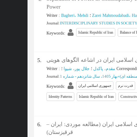
Power
Writer
:
Bagheri، Mehdi
؛
Zarei Mahmoudabadi، Ha
Journal
:
INTERDISCIPLINARY STUDIES IN SOCIETY
Islamic Republic of Iran
Balance of
Keywords
:
اسلامی ایران در اشاعه الگوهای هویتی
5.
Writer
:
جلال پور، شیوا
؛
مقدم، پاکدل
؛
Correspond
Journal
:
بهار 1405، سال شانزدهم - شماره 1
»
 منطقه ای
قدرت نرم
جمهوری اسلامی ایران
Keywords
:
Identity Patterns
Islamic Republic of Iran
Constructi
 اسلامی ایران (مطالعه موردی: ایران
6.
قرقیزستان)