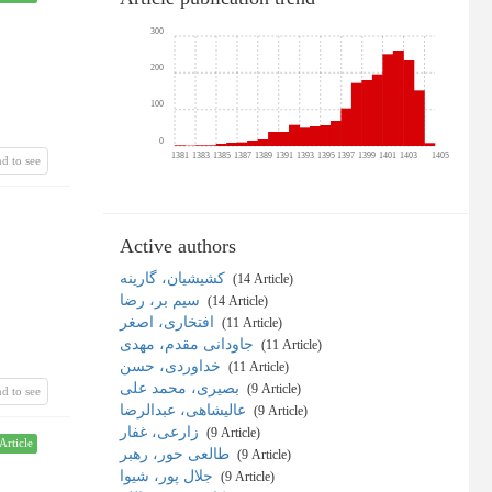
300
200
100
0
1381
1383
1385
1387
1389
1391
1393
1395
1397
1399
1401
1403
1405
d to see
Active authors
کشیشیان، گارینه
‎ (14 Article)
سیم بر، رضا
‎ (14 Article)
افتخاری، اصغر
‎ (11 Article)
جاودانی مقدم، مهدی
‎ (11 Article)
خداوردی، حسن
‎ (11 Article)
بصیری، محمد علی
‎ (9 Article)
d to see
عالیشاهی، عبدالرضا
‎ (9 Article)
زارعی، غفار
‎ (9 Article)
Article
طالعی حور، رهبر
‎ (9 Article)
جلال پور، شیوا
‎ (9 Article)