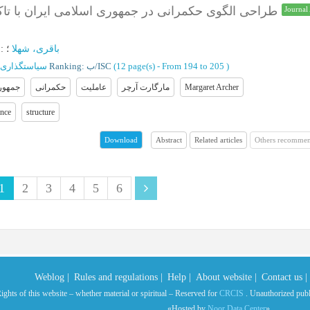
طراحی الگوی حکمرانی در جمهوری اسلامی ایران با تاک
Journal 
:
؛
باقری، شهلا
سیاستگذاری
Ranking: ب/ISC
(‎12 page(s) -
From 194 to 205
)
جمهوری
حکمرانی
عاملیت
مارگارت آرچر
Margaret Archer
nce
structure
Abstract
Related articles
Others recommen
Download
1
2
3
4
5
6
Weblog |
Rules and regulations |
Help |
About website |
Contact us |
ights of this website – whether material or spiritual – Reserved for
CRCIS
. Unauthorized public
«Hosted by
Noor Data Center
»