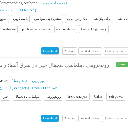
Corresponding Author
:
؛
توحیدفام، محمد
e(s) -
From 134 to 152
)
ت دهم
دولت یازدهم
حکمرانی خوب
مشروعیت سیاسی
پاسخگویی
جمهور
ministration
political participation
accountability
Political legitimacy
Abstract
Related articles
Others recommen
Download
روندپژوهی دیپلماسی دیجیتال چین در شرق آسیا؛ راه
Journal 
riter
:
؛
میرزایی، احمد رضا
آینده پ
(‎36 page(s) -
From 211 to 246
)
چین
دیپلماسی دیجیتال
روندپژوهی
Trend Analysis
China
Soft power
Abstract
Related articles
Others recommen
Download