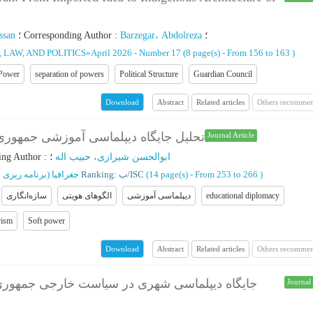
ssan
؛
Corresponding Author
:
Barzegar، Abdolreza
؛
, LAW, AND POLITICS
»
April 2026 - Number 17
(‎8 page(s) -
From 156 to 163
)
 Power
separation of powers
Political Structure
Guardian Council
Abstract
Related articles
Others recommen
Download
تحلیل جایگاه دیپلماسی آموزشی جمهوری 
Journal Article
ing Author
:
؛
ابوالحسن شیرازی، حبیب اله
جغرافیا (برنامه ریزی)
Ranking: ب/ISC
(‎14 page(s) -
From 253 to 266
)
سازه‌انگاری
الگوهای هویتی
دیپلماسی آموزشی
educational diplomacy
vism
Soft power
Abstract
Related articles
Others recommen
Download
جایگاه دیپلماسی شهری در سیاست خارجی جمهوری –
Journal 