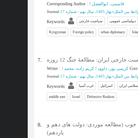
Corresponding Author
:
؛
قاسمی، ابوالفضل
Journal
:
بهار 1405، سال نهم - شماره 17
»
بط بین الملل
دیپلماسی عمومی
سیاست خارجی
Keywords
:
Kyrgyzstan
Foreign policy
urban diplomacy
Isla
 خارجی ایران: مطالعۀ جنگ 12 روزه
7.
Writer
:
کریم زاده، محمد
؛
کریمی پور، داوود
؛
Corr
Journal
:
بهار 1405، سال نهم - شماره 17
»
بط بین الملل
لامی ایران
اسرائیل
غرب آسیا
Keywords
:
middle east
Israel
Defensive Realism
وب (مطالعه موردی: دولت های دهم و
8.
یازدهم)