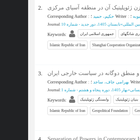
زن ژئوپلیتیک آن در منطقه آسیای مرکزی
2.
Corresponding Author
:
حکیم، حمید
؛
Writer
:
؛
بوبه
Journal
:
تابستان 1405، دور جدید - شماره 10
»
ین المللی
ری شانگهای
جمهوری اسلامی ایران
Keywords
:
Islamic Republic of Iran
Shanghai Cooperation Organiza
کی و منطق دوگانه در سیاست خارجی ایران
3.
Corresponding Author
:
بهرامی جاف، ساجد
؛
Write
Journal
:
بهار 1405، دوره پنجاه و هشتم - شماره 1
»
نسانی
بنیان ژئوپلیتیک
وابستگی ژئوپلیتیک
Keywords
:
Islamic Republic of Iran
Geopolitical Foundation
Geo
Separation of Powers in Contemporary I
4.