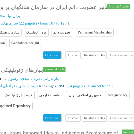
تأثیر عضویت دائم ایران در سازمان شانگهای بر و
Journal Article
ایران نیا، مح
سازمانهای ب
(‎22 page(s) -
From 107 to 128
)
سازمان همکا
وزن ژئوپلیتیک
عضویت دائم
Permanent Membership
tion
Geopolitical weight
Abstract
Related articles
Others recommen
Download
بنیان‌های ژئوپلیتی
Journal Article
r
:
؛
عیدی، رسول
؛
مازندرانی، دریا
پژوهش های جغرافیای ا
Ranking: ب/ISC
(‎14 page(s) -
From 59 to 72
)
فرسایش ژئوپلیتیک
سیاست خارجی
جمهوری اسلامی ایران
foreign policy
political Dependency
Abstract
Related articles
Others recommen
Download
ran: From Imported Idea to Indigenous Architecture of
Journal 