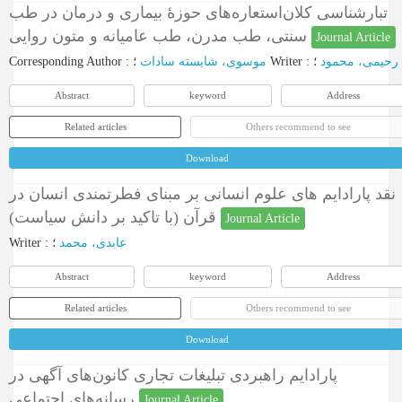
تبارشناسی کلان‌استعاره‌های حوزۀ بیماری و درمان در طب
سنتی، طب مدرن، طب عامیانه و متون روایی
Journal Article
Corresponding Author
:
موسوی، شایسته سادات
؛
Writer
:
؛
رحیمی، محمود
Abstract
keyword
Address
Related articles
Others recommend to see
Download
نقد پارادایم های علوم انسانی بر مبنای فطرتمندی انسان در
قرآن (با تاکید بر دانش سیاست)
Journal Article
Writer
:
؛
عابدی، محمد
Abstract
keyword
Address
Related articles
Others recommend to see
Download
پارادایم راهبردی تبلیغات تجاری کانون‌های آگهی در
رسانه‌های اجتماعی
Journal Article