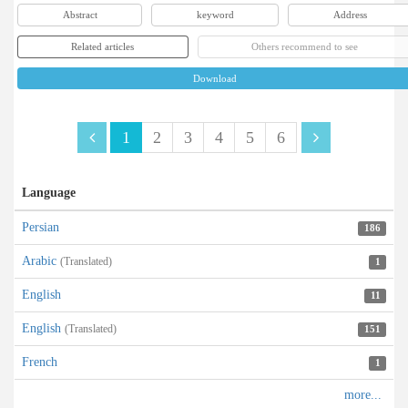
Abstract
keyword
Address
Related articles
Others recommend to see
Download
1
2
3
4
5
6
Language
Persian
186
Arabic
(Translated)
1
English
11
English
(Translated)
151
French
1