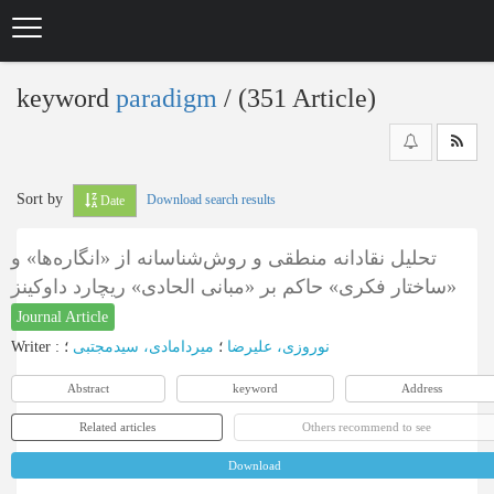
Skip
to
main
content
keyword
paradigm
‎/ (351 Article)
Sort by
Download search results
Date
تحلیل نقادانه منطقی و روش‌شناسانه از «انگاره‌ها» و
«ساختار فکری» حاکم بر «مبانی الحادی» ریچارد داوکینز
Journal Article
Writer
:
؛
میردامادی، سیدمجتبی
؛
نوروزی، علیرضا
Abstract
keyword
Address
Related articles
Others recommend to see
Download