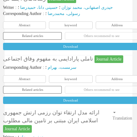
Writer
:
؛
حسینی دانا، حمیدرضا
؛
حیدری اصفهانی، محمد نوژان
Corresponding Author
:
؛
رسولی، محمدرضا
Abstract
keyword
Address
Related articles
Others recommend to see
Download
تاملی پارادایمی به مفهوم وفاق اجتماعی
Journal Article
Corresponding Author
:
؛
سرمست، بهرام
Abstract
keyword
Address
Related articles
Others recommend to see
Download
ارائه مدل ارتقاء توان رزمی ارتش جمهوری
Translation
اسلامی ایران مبتنی بر تامین مالی مطلوب
Journal Article