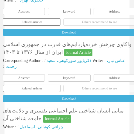
Writer
:
؛
جعفری، بهزاد
Abstract
keyword
Address
Related articles
Others recommend to see
Download
واکاوی چرخش خرده‌پاردایم‌های قدرت در جمهوری اسلامی
ایران از سال ۱۳۷۶ تا ۱۴۰۳
Journal Article
Corresponding Author
:
ذکریاپور سورکوهی، سعید
؛
Writer
:
عباس تبار،
رحمت
؛
Abstract
keyword
Address
Related articles
Others recommend to see
Download
مبانی انسان شناختی علم اجتماعی تفسیری و دلالت‌های
جامعه شناختی آن
Journal Article
Writer
:
؛
چراغی کوتیانی، اسماعیل