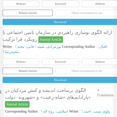
Abstract
keyword
Address
Related articles
Others recommend to see
Download
ارائه الگوی نوسازی راهبردی در سازمان تامین اجتماعی با
رویکرد فرا ترکیب
Journal Article
Writer
:
فانی، مجید
؛
نورمرادی، صبیه
؛
Corresponding Author
:
اقبال،
محمدرضا
؛
Abstract
keyword
Address
Related articles
Others recommend to see
Download
الگوی برساخت اندیشه و کنش مزدکیان در
0.
Translation
پارادایم‌های «شاه-رعیت» و «شهروند- دولت»
Journal Article
Corresponding Author
:
اسلامی، روح اله
؛
Writer
:
؛
ولوی نسب، احمد