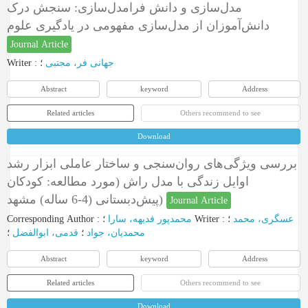
مدل‌سازی و دانش فرامدل‌سازی: سنجش درک
دانش‌آموزان از مدل‌سازی مفهومی در یادگیری علوم
Journal Article
Writer
:
؛
جهانی فر، مجتبی
Abstract
keyword
Address
Related articles
Others recommend to see
Download
بررسی ویژگی‏‌های روان‌سنجی و ساختار عاملی ابزار رشد
اوایل زندگی با مدل راش (مورد مطالعه: کودکان
پیش‌دبستانی (4-6 ساله) مشهد)
Journal Article
Corresponding Author
:
محمدپور فدیهه، سارا
؛
Writer
:
؛
عسگری، محمد
محمدیان، جواد
؛
قدمی، ابوالفضل
؛
Abstract
keyword
Address
Related articles
Others recommend to see
Download