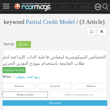
Skip
to
main
content
keyword
Partial Credit Model
‎/ (3 Article)
Sort by
Date
الخصائص السيكومترية لمقياس فاعلية الذات الإبداعية لدى
طلاب الجامعة باستخدام نموذج التقدير الجزئي
Journal Article
Writer
:
؛
ربيع عبده رشوان
Abstract
keyword
Address
Related articles
Others recommend to see
Download