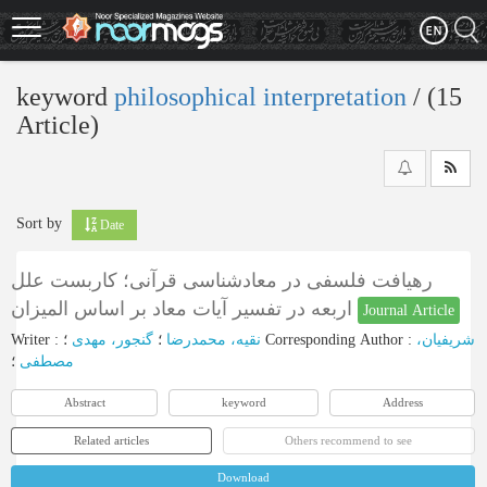
Skip
to
main
content
keyword
philosophical interpretation
‎/ (15
Article)
Sort by
Date
رهیافت فلسفی در معادشناسی قرآنی؛ کاربست علل
اربعه در تفسیر آیات معاد بر اساس المیزان
Journal Article
Writer
:
گنجور، مهدی
؛
نقیه، محمدرضا
؛
Corresponding Author
:
شریفیان،
مصطفی
؛
Abstract
keyword
Address
Related articles
Others recommend to see
Download