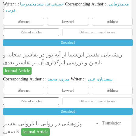
Writer
:
حسینی نیا، سیدمحمدرضا
؛
Corresponding Author
:
محمدزمانی،
فریده
؛
Abstract
keyword
Address
Related articles
Others recommend to see
Download
ریشه‌یابی تفسیر ابن‌سینا از آیه نور در تفاسیر صحابه و
تابعین و بررسی اثرگذاری آن بر تفاسیر بعدی
Journal Article
Corresponding Author
:
میری، محمد
؛
Writer
:
؛
سفیدیان، علی
Abstract
keyword
Address
Related articles
Others recommend to see
Download
پژوهشی در روایی یا ناروایی تفسیر
Translation
فلسفی
Journal Article