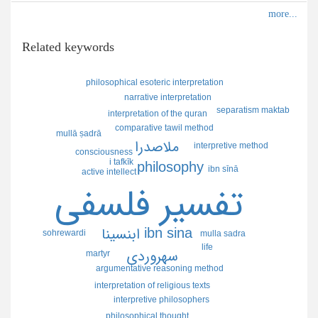
Related keywords
philosophical esoteric interpretation
narrative interpretation
separatism maktab
interpretation of the quran
comparative tawil method
mullā ṣadrā
ملاصدرا
interpretive method
consciousness
i tafkīk
philosophy
ibn sīnā
active intellect
تفسير فلسفي
ibn sina
ابنسينا
sohrewardi
mulla sadra
life
سهروردي
martyr
argumentative reasoning method
interpretation of religious texts
interpretive philosophers
philosophical thought