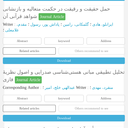
حمل حقیقت و رقیقت در حکمت متعالیه و بازنشانی
شواهد قرآنی آن
Journal Article
Writer
:
مقدم،
؛
پاداش پور، رسول
؛
گلمکانی، رامین
؛
ایزانلو، هادی
غلامعلی
؛
Abstract
keyword
Address
Related articles
Others recommend to see
Download
تحلیل تطبیقی مبانی هستی‌شناسی صدرایی و اصول نظریۀ
فازی
Journal Article
Corresponding Author
:
عبدالهی خلج، امیر
؛
Writer
:
؛
منفرد، مهدی
Abstract
keyword
Address
Related articles
Others recommend to see
Download