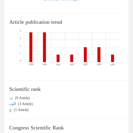
Article publication trend
4
3
2
1
0
1399
1400
1401
1402
1403
1404
1405
Scientific rank
ب
‎ (9 Article)
الف
‎ (3 Article)
ج
‎ (1 Article)
Congress Scientific Rank