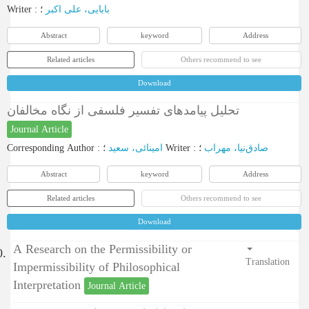
Writer
:
؛
بابایی، علی اکبر
Abstract
keyword
Address
Related articles
Others recommend to see
Download
تحلیل پیامدهای تفسیر فلسفی از نگاه مخالفان
Journal Article
Corresponding Author
:
امینائی، سعید
؛
Writer
:
؛
صادق‌نیا، مهراب
Abstract
keyword
Address
Related articles
Others recommend to see
Download
A Research on the Permissibility or
0.
Translation
Impermissibility of Philosophical
Interpretation
Journal Article