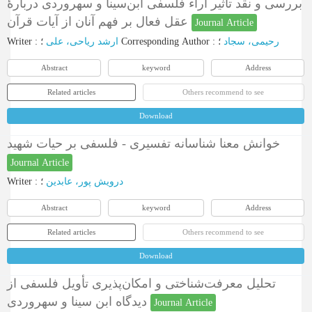
بررسی و نقد تأثیر آراء فلسفی ابن‌سینا و سهروردی دربارۀ
عقل فعال بر فهم آنان از آیات قرآن
Journal Article
Writer
:
ارشد ریاحی، علی
؛
Corresponding Author
:
؛
رحیمی، سجاد
Abstract
keyword
Address
Related articles
Others recommend to see
Download
خوانش معنا شناسانه تفسیری - فلسفی بر حیات شهید
Journal Article
Writer
:
؛
درویش پور، عابدین
Abstract
keyword
Address
Related articles
Others recommend to see
Download
تحلیل معرفت‌شناختی و امکان‌پذیری تأویل فلسفی از
دیدگاه ابن سینا و سهروردی
Journal Article