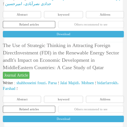
حدادی نصرآبادی، امیرحسین
؛
Abstract
keyword
Address
Related articles
Others recommend to see
Download
The Use of Strategic Thinking in Attracting Foreign
DirectInvestment (FDI) in the Renewable Energy Sector
andIt's Impact on Economic Development in
MiddleEastern Countries: A Case Study of Qatar
Journal Article
Writer
:
shahhosseini fouzi، Parsa
؛
Jalai Majidi، Mohsen
؛
bidarfarrokh،
Farshad
؛
Abstract
keyword
Address
Related articles
Others recommend to see
Download