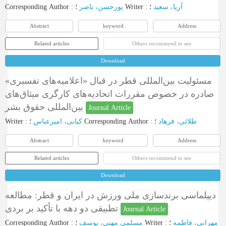
Corresponding Author
:
پورحسن، ناصر
؛
Writer
:
؛
آریا، سعید
Abstract
keyword
Address
Related articles
Others recommend to see
Download
مسئولیت بین‌المللی قطر در قبال «اعلامیه‌های تفسیری»
صادره در خصوص ‏مقررات اتحادیه‌های کارگری میثاق‌های
بین‌المللی حقوق بشر
Journal Article
Writer
:
کیانی، امیرعباس
؛
Corresponding Author
:
؛
طلائی، فرهاد
Abstract
keyword
Address
Related articles
Others recommend to see
Download
دیپلماسی برندسازی ملی ورزش در ایران و قطر: مطالعه
تطبیقی دو دهه با تأکید بر بردی
Journal Article
Corresponding Author
:
مسلمی مهنی، یوسف
؛
Writer
:
؛
مهرانی، فاطمه