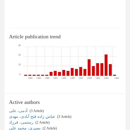
Article publication trend
30
20
10
0
1383
1385
1389
1391
1393
1395
1397
1399
1401
1403
1405
Active authors
آدمی، علی
‎ (3 Article)
عباس زاده فتح آبادی، مهدی
‎ (3 Article)
رستمی، فرزاد
‎ (2 Article)
بصیری، محمد علی
‎ (2 Article)