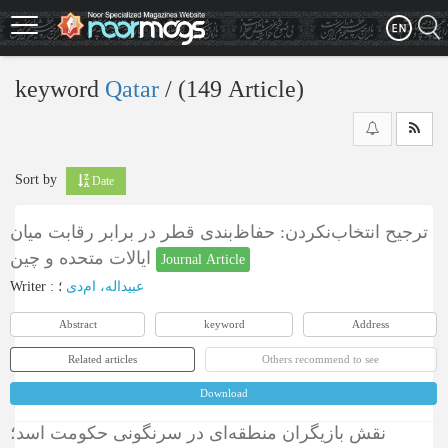
Skip
to
main
content
keyword
Qatar
‎/ (149 Article)
Sort by
Date
ترجیح انتخاب‌نکردن: حفاظ‌بندی قطر در برابر رقابت میان
ایالات متحده و چین
Journal Article
Writer
:
؛
عبیداله، ام‌دی
Abstract
keyword
Address
Related articles
Others recommend to see
Download
نقش بازیگران منطقه‌ای در سرنگونی حکومت اسد؛