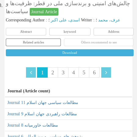
چالش‌های امنیتی و برندسازی ملی در قطر: ظرفیت‌ها و
0.
سیاست‌ها
Journal Article
Corresponding Author
:
اسدی، علی اکبر
؛
Writer
:
؛
عرف، محمد
Abstract
keyword
Address
Related articles
Others recommend to see
Download
1
2
3
4
5
6
Journal (Article count)
Journal مطالعات سیاسی جهان اسلام 11
Journal مطالعات راهبردی جهان اسلام 9
Journal مطالعات خاورمیانه 8
Journal پژوهش‌های سیاسی و بین المللی 6