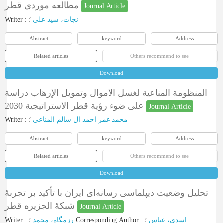
مطالعه موردی قطر
Journal Article
Writer
:
؛
نجات، سید علی
Abstract
keyword
Address
Related articles
Others recommend to see
Download
المنظومة المناعية لغسل الاموال وتمويل الإرهاب دراسة
على ضوء رؤية قطر الاستراتيجية 2030
Journal Article
Writer
:
؛
محمد عمر احمد ال سالم المناعي
Abstract
keyword
Address
Related articles
Others recommend to see
Download
تحلیل وضعیت دیپلماسی رسانه‌ای ایران با تأکید بر تجربۀ
شبکۀ الجزیره قطر
Journal Article
Writer
:
رزمگاه، محمد
؛
Corresponding Author
:
؛
اسدی، عباس