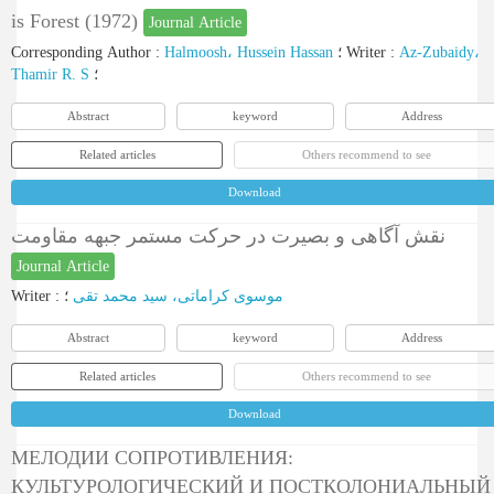
is Forest (1972)
Journal Article
Corresponding Author
:
Halmoosh، Hussein Hassan
؛
Writer
:
Az-Zubaidy،
Thamir R. S
؛
Abstract
keyword
Address
Related articles
Others recommend to see
Download
نقش آگاهی و بصیرت در حرکت مستمر جبهه مقاومت
Journal Article
Writer
:
؛
موسوی کراماتی، سید محمد تقی
Abstract
keyword
Address
Related articles
Others recommend to see
Download
МЕЛОДИИ СОПРОТИВЛЕНИЯ:
КУЛЬТУРОЛОГИЧЕСКИЙ И ПОСТКОЛОНИАЛЬНЫЙ