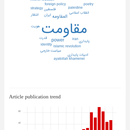
foreign policy
poetry
palestine
strategy
فلسطين
انقلاب اسلامي
انتظار
ايران
المقاومه
مقاومت
هويت
قدرت
iran
power
پايداري
identity
islamic revolution
سياست خارجي
ادبيات پايداري
ayatollah khamenei
Article publication trend
80
40