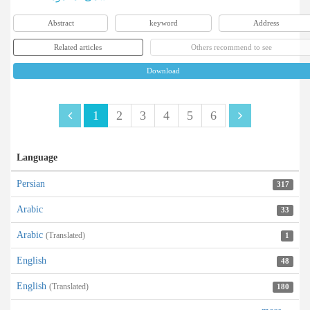
Abstract
keyword
Address
Related articles
Others recommend to see
Download
1
2
3
4
5
6
Language
Persian
317
Arabic
33
Arabic
(Translated)
1
English
48
English
(Translated)
180