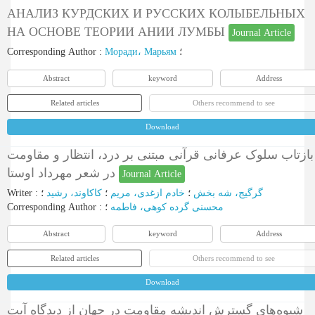
АНАЛИЗ КУРДСКИХ И РУССКИХ КОЛЫБЕЛЬНЫХ
НА ОСНОВЕ ТЕОРИИ АНИИ ЛУМБЫ
Journal Article
Corresponding Author
:
Моради، Марьям
؛
Abstract
keyword
Address
Related articles
Others recommend to see
Download
بازتاب سلوک عرفانی قرآنی مبتنی بر درد، انتظار و مقاومت
در شعر مهرداد اوستا
Journal Article
Writer
:
؛
کاکاوند، رشید
؛
خادم ازغدی، مریم
؛
گرگیج، شه بخش
Corresponding Author
:
؛
محسنی گرده کوهی، فاطمه
Abstract
keyword
Address
Related articles
Others recommend to see
Download
شیوه‌های گسترش اندیشه مقاومت در جهان از دیدگاه آیت