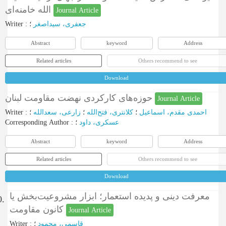
الله خامنه‌ای
Journal Article
Writer
:
؛
جعفری، سیداصغر
Abstract
keyword
Address
Related articles
Others recommend to see
Download
حوزه‌های کارکردی نهضت مقاومت لبنان
Journal Article
Writer
:
؛
زارعی، سعدالله
؛
کلانتری، فتح‌الله
؛
احمدی مقدم، اسماعیل
Corresponding Author
:
؛
عسکری، داود
Abstract
keyword
Address
Related articles
Others recommend to see
Download
معرفت دینی و پدیده استعمار؛ ابزار مشروعیت‌بخش یا
0.
کانون مقاومت
Journal Article
Writer
:
؛
قاسمی، محمود