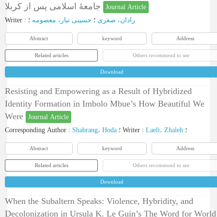
جامعۀ اسلامی پس از کربلا
Journal Article
Writer
:
؛
حسینی تبار، معصومه
؛
رادان، صغری
Abstract
keyword
Address
Related articles
Others recommend to see
Download
Resisting and Empowering as a Result of Hybridized
Identity Formation in Imbolo Mbue’s How Beautiful We
Were
Journal Article
Corresponding Author
:
Shabrang، Hoda
؛
Writer
:
Laeli، Zhaleh
؛
Abstract
keyword
Address
Related articles
Others recommend to see
Download
When the Subaltern Speaks: Violence, Hybridity, and
Decolonization in Ursula K. Le Guin’s The Word for World