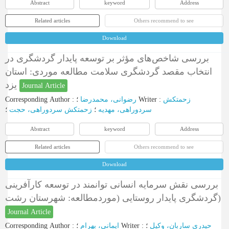
Abstract
keyword
Address
Related articles
Others recommend to see
Download
بررسی شاخص‌های مؤثر بر توسعه پایدار گردشگری در
انتخاب مقصد گردشگری سلامت مطالعه موردی: استان
یزد
Journal Article
Corresponding Author
:
رضوانی، محمدرضا
؛
Writer
:
زحمتکش
سردوراهی، مهدیه
؛
زحمتکش سردوراهی، حجت
؛
Abstract
keyword
Address
Related articles
Others recommend to see
Download
بررسی نقش سرمایه انسانی توانمند در توسعه کارآفرینی
گردشگری پایدار روستایی (موردمطالعه: شهرستان رشت)
Journal Article
Corresponding Author
:
ایمانی، بهرام
؛
Writer
:
؛
حیدری ساربان، وکیل