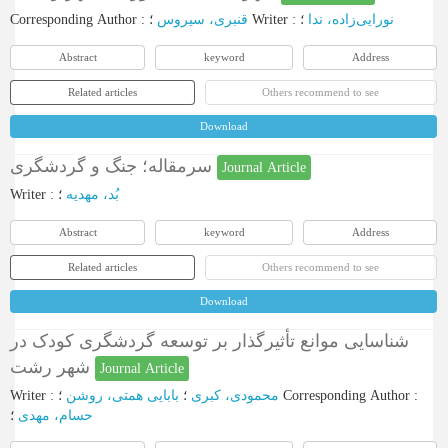
Corresponding Author
:
قنبری، سیروس
؛
Writer
:
؛
نورایی‌زاده، ندا
Abstract
keyword
Address
Related articles
Others recommend to see
Download
سرمقاله؛ جنگ و گردشگری
Journal Article
Writer
:
؛
بُد، مهدیه
Abstract
keyword
Address
Related articles
Others recommend to see
Download
شناسایی موانع تأثیرگذار بر توسعه گردشگری کودک در
شهر رشت
Journal Article
Writer
:
بابایی همتی، روشن
؛
محمودی، کبری
؛
Corresponding Author
:
حسام، مهدی
؛