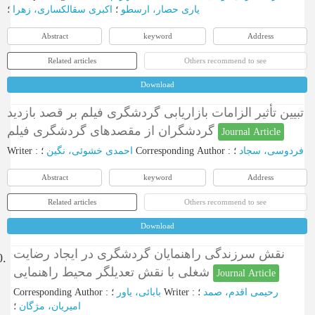
یاری حصار، ارسطو
؛
اکبری سقالکساری، زهرا
؛
Abstract
keyword
Address
Related articles
Others recommend to see
Download
تبیین تأثیر الزامات بازاریابی گردشگری فیلم بر قصد بازدید
گردشگران از مقصدهای گردشگری فیلم
Journal Article
Writer
:
احمدی خشوئی، نگین
؛
Corresponding Author
:
؛
فردوسی، سجاد
Abstract
keyword
Address
Related articles
Others recommend to see
Download
نقش سرزندگی راهنمایان گردشگری در ایجاد رضایت
0.
شغلی با نقش تعدیلگر محیط راهنمایی
Journal Article
Corresponding Author
:
بابائی، یاور
؛
Writer
:
؛
رحیمی ‌اقدم، صمد
امیریان، مژگان
؛