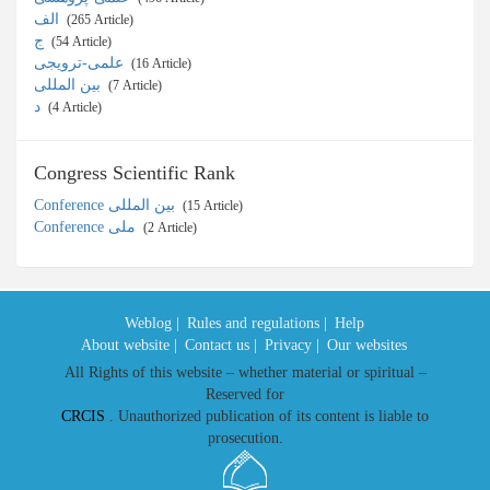
الف
‎ (265 Article)
ج
‎ (54 Article)
علمی-ترویجی
‎ (16 Article)
بین المللی
‎ (7 Article)
د
‎ (4 Article)
Congress Scientific Rank
Conference بین المللی
‎ (15 Article)
Conference ملی
‎ (2 Article)
Weblog |
Rules and regulations |
Help
About website |
Contact us |
Privacy |
Our websites
All Rights of this website – whether material or spiritual –
Reserved for
CRCIS
. Unauthorized publication of its content is liable to
prosecution.