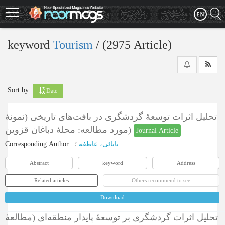
Skip
to
main
content
keyword
Tourism
‎/ (2975 Article)
Sort by
Date
تحلیل اثرات توسعۀ گردشگری در بافت‌های تاریخی (نمونۀ
مورد مطالعه: محلۀ دباغان قزوین)
Journal Article
Corresponding Author
:
؛
بابائی، عاطفه
Abstract
keyword
Address
Related articles
Others recommend to see
Download
تحلیل اثرات گردشگری بر توسعۀ پایدار منطقه‌ای (مطالعۀ