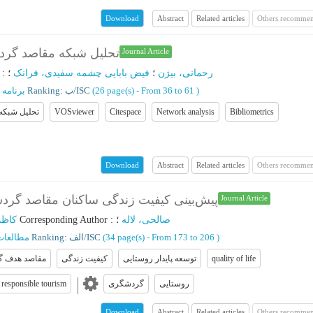
Abstract
Related articles
Others recommen
Download
تحلیل شبکه‌ مقاصد گر
Journal Article
:
؛
فیض بابایی چشمه سفیدی، فرانک
؛
رحمانی، بیژن
برنامه
Ranking: ب/ISC
(‎26 page(s) -
From 36 to 61
)
تحلیل شبکه
VOSviewer
Citespace
Network analysis
Bibliometrics
Abstract
Related articles
Others recommen
Download
پیش‌بینی کیفیت زندگی ساکنان مقاصد گر
Journal Article
کاظ
؛
Corresponding Author
:
؛
صالحی، لاله
مطالعات
Ranking: الف/ISC
(‎34 page(s) -
From 173 to 206
)
مقاصد هدف 
کیفیت زندگی
توسعه پایدار روستایی
quality of life
responsible tourism
گردشگری
روستایی
Abstract
Related articles
Others recommen
Download