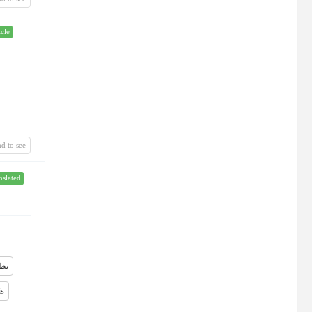
icle
d to see
nslated
تطو
is