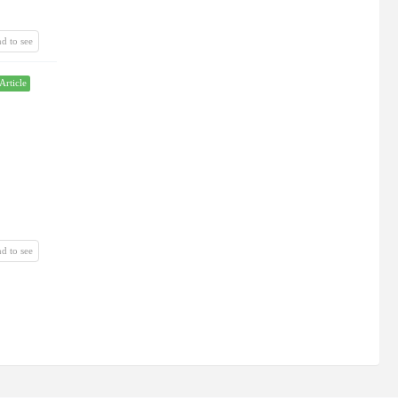
d to see
Article
d to see