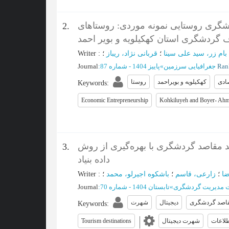
دشگری روستایی نمونه موردی: روستاهای
2.
گردشگری استان کهکیلویه و بویر احمد
Writer
:
قربانی نژاد، ریباز
؛
بام زر، سید علی سینا
؛
Journal
:
پاییز 1404 - شماره 87
»
جغرافیایی سرزمین
Ran
صادی
کهکیلویه و بویراحمد
روستا
Keywords
:
Economic Entrepreneurship
Kohkiluyeh and Boyer- Ah
 مقاصد گردشگری با بهره‌گیری از روش
3.
داده بنیاد
Writer
:
باشکوه اجیرلو، محمد
؛
زارعی، قاسم
؛
ضا
Journal
:
تابستان 1404 - شماره 70
»
 مدیریت گردشگری
اصد گردشگری
دیجیتال
شهرت
Keywords
:
Tourism destinations
شهرت دیجیتال
لاعات