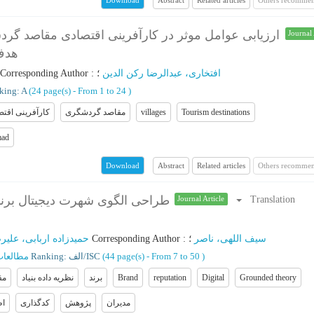
Download
ارزیابی عوامل موثر در کارآفرینی اقتصادی مقاصد گر
Journal 
هدف 
Corresponding Author
:
؛
افتخاری، عبدالرضا رکن الدین
king: A
(‎24 page(s) -
From 1 to 24
)
کارآفرینی اقت
مقاصد گردشگری
villages
Tourism destinations
mad
Abstract
Related articles
Others recommen
Download
طراحی الگوی شهرت دیجیتال برند
Translation
Journal Article
حمیدزاده اربابی، علیر
؛
Corresponding Author
:
؛
سیف اللهی، ناصر
مطالعات
Ranking: الف/ISC
(‎44 page(s) -
From 7 to 50
)
مق
نظریه داده بنیاد
برند
Brand
reputation
Digital
Grounded theory
مدیران
پژوهش
کدگذاری
اط