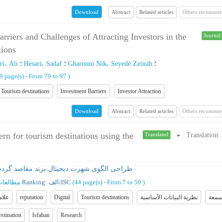
Abstract
Related articles
Others recommen
Download
riers and Challenges of Attracting Investors in the
Journal 
tions
ri، Ali
؛
Hesari، Sadaf
؛
Gharouni Nik، Seyede Zeinab
؛
19 page(s) -
From 79 to 97
)
Tourism destinations
Investment Barriers
Investor Attraction
Abstract
Related articles
Others recommen
Download
ern for tourism destinations using the
Translation
Translated
طراحی الگوی شهرت دیجیتال برند مقاصد گردشگر
مطالعات
Ranking: الف/ISC
(‎44 page(s) -
From 7 to 50
)
علام
reputation
Digital
Tourism destinations
نظرية البيانات الأساسية
معة
stination
Isfahan
Research