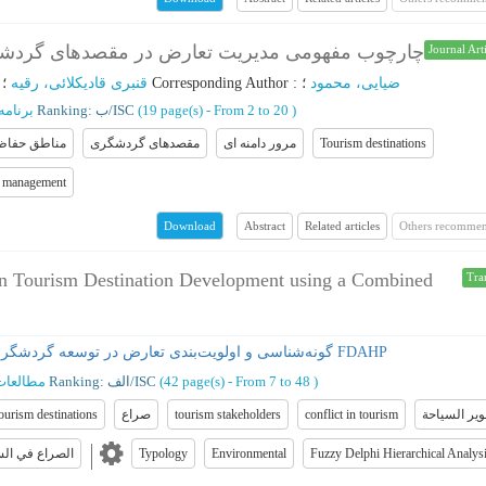
چارچوب مفهومی مدیریت تعارض در مقصدهای گردش)
Journal Art
؛
قنبری قادیکلائی، رقیه
؛
Corresponding Author
:
؛
ضیایی، محمود
برنامه
Ranking: ب/ISC
(‎19 page(s) -
From 2 to 20
)
مناطق حفاظ
مقصدهای گردشگری
مرور دامنه ای
Tourism destinations
t management
Abstract
Related articles
Others recommen
Download
t in Tourism Destination Development using a Combined
Tra
گونه‌شناسی و اولویت‌بندی تعارض در توسعه گردشگری مقاصد با رویکرد ترکیبی متاسنتز و FDAHP
مطالعات
Ranking: الف/ISC
(‎42 page(s) -
From 7 to 48
)
ourism destinations
صراع
tourism stakeholders
conflict in tourism
ير السياحة
الصراع في الس
Typology
Environmental
Fuzzy Delphi Hierarchical Analys