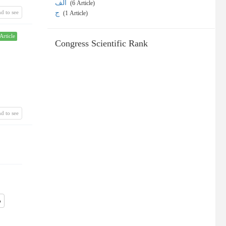
الف
‎ (6 Article)
d to see
ج
‎ (1 Article)
Article
Congress Scientific Rank
d to see
س