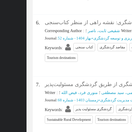
دشگری: نقشه راهی از منظر کتاب‌سنجی
6.
Corresponding Author
:
شفیعی ثابت، ناصر
؛
Writer
Journal
:
بهار 1404 - شماره 52
»
 ریزی و توسعه گردشگری
مقاصد گردشگری
کتاب سنجی
Keywords
:
Tourism destinations
دشگری از طریق گردشگری مسئولیت‌پذیر
7.
Writer
:
منوری فرد، فیض الله
؛
می، سید مصطفی
Journal
:
زمستان 1403 - شماره 68
»
 مدیریت گردشگری
گردشگری
گردشگری مسئولیت پذیر
Keywords
:
Sustainable Rural Development
Tourism destinations