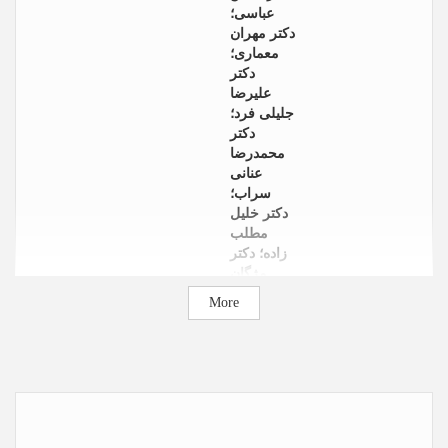
عباسی؛
دکتر مهران
معماری؛
دکتر
علیرضا
جلیلی فرد؛
دکتر
محمدرضا
عنانی
سراب؛
دکتر خلیل
مطلب
زاده؛ دکتر
مژگان
سلیمانی؛
More
ساچین
رامش
لباده؛ دکتر
مادوری
گوخاله؛
دکتر
شریدار