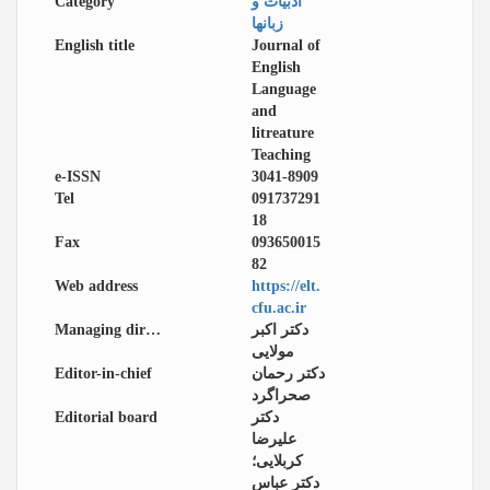
Category
ادبیات و
زبانها
English title
Journal of
English
Language
and
litreature
Teaching
e-ISSN
3041-8909
Tel
091737291
18
Fax
093650015
82
Web address
https://elt.
cfu.ac.ir
Managing director
دکتر اکبر
مولایی
Editor-in-chief
دکتر رحمان
صحراگرد
Editorial board
دکتر
علیرضا
کربلایی؛
دکتر عباس