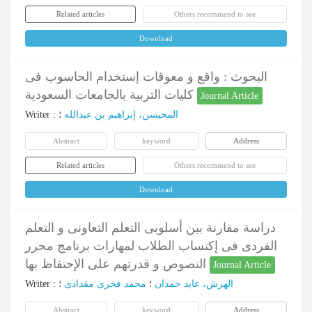
Related articles
Others recommend to see
Download
البحوث : واقع و معوقات إستخدام الحاسوب فی
کلیات التربیة بالجامعات السعودیة
Journal Article
Writer
:
؛
المحیسن، إبراهیم بن عبدالله
Abstract
keyword
Address
Related articles
Others recommend to see
Download
دراسة مقارنة بین أسلوبی التعلم التعاونی و التعلم
الفردی فی إکتساب الطلاب لمهارات برنامج محرر
النصوص و قدرتهم علی الإحتفاظ بها
Journal Article
Writer
:
؛
محمد فخری مقدادی
؛
الهرش، عاید حمدان
Abstract
keyword
Address