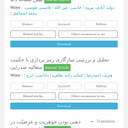
Writer
:
قاسمی طوسی،
؛
خادمی، عین الله
؛
دولت آبادی، مروه
محمد اسماعیل
؛
Abstract
keyword
Address
Related articles
Others recommend to see
Download
تحلیل و بررسی سازگاری رمز پردازی با حکمت
متعالیه صدرایی
Journal Article
Writer
:
؛
داداشی، ایرج
؛
کمالی زاده، طاهره
؛
هنری، احمدرضا
Abstract
keyword
Address
Related articles
Others recommend to see
Download
ذهنی بودن جوهریت و عرضیّت در
Translation