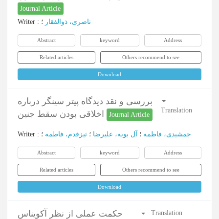
Journal Article
Writer
:
؛
ناصری، ذوالفقار
Abstract
keyword
Address
Related articles
Others recommend to see
Download
بررسی و نقد دیدگاه پیتر سینگر درباره
Translation
اخلاقی بودن سقط جنین
Journal Article
Writer
:
؛
تیزقدم، فاطمه
؛
آل بویه، علیرضا
؛
جمشیدی، فاطمه
Abstract
keyword
Address
Related articles
Others recommend to see
Download
حکمت عملی از نظر آکویناس
Translation