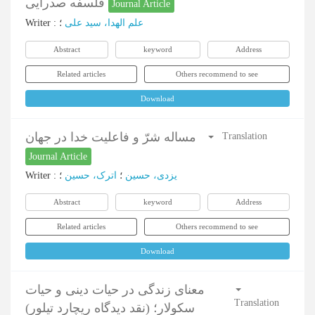
فلسفه صدرایی
Journal Article
Writer
:
؛
علم الهدا، سید علی
Abstract
keyword
Address
Related articles
Others recommend to see
Download
مساله شرّ و فاعلیت خدا در جهان
Translation
Journal Article
Writer
:
؛
اترک، حسین
؛
یزدی، حسین
Abstract
keyword
Address
Related articles
Others recommend to see
Download
معنای زندگی در حیات دینی و حیات
Translation
سکولار؛ (نقد دیدگاه ریچارد تیلور)