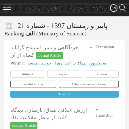
Skip
to
main
content
پاییز و زمستان 1397 - شماره 21
Ranking
الف
(Ministry of Science)
خودآگاهی و تبیین استنتاج گرایانه
Translation
کسام از آن
Journal Article
Writer
:
؛
جوادی، محسن
؛
خزاعی، زهرا
؛
سرکارپور، زهرا
Abstract
keyword
Address
Related articles
Others recommend to see
Download
ارزش اخلاقی صدق: بازسازی دیدگاه
Translation
کانت از منظر عقلانیت نقاد
Journal Article