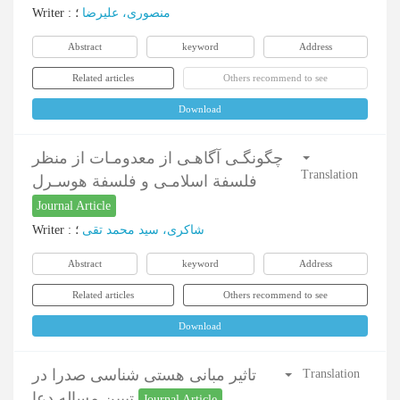
Writer
:
؛
منصوری، علیرضا
Abstract
keyword
Address
Related articles
Others recommend to see
Download
چگونگـی آگاهـی از معدومـات از منظر
Translation
فلسفة اسلامـی و فلسفة هوسـرل
Journal Article
Writer
:
؛
شاکری، سید محمد تقی
Abstract
keyword
Address
Related articles
Others recommend to see
Download
تاثیر مبانی هستی شناسی صدرا در
Translation
تبیین مساله دعا
Journal Article