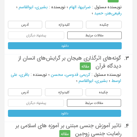
نویسنده مسئول
:
ضرابیها، الهام
؛
نویسنده
:
بشیری، ابوالقاسم
؛
رفیعی‌هنر، حمید
؛
چکیده
کلیدواژه
آدرس
مقالات مرتبط
پیشنهاد دیگران
دانلود
گونه‌های اثرگذاری هیجان بر گرایش‌های انسان از
3.
دیدگاه قرآن
مقاله
نویسنده مسئول
:
کریمی قدوسی، محسن
؛
نویسنده
:
باقری، علی
اوسط
؛
بشیری، ابوالقاسم
؛
چکیده
کلیدواژه
آدرس
مقالات مرتبط
پیشنهاد دیگران
دانلود
تاثیر آموزش جنسی مبتنی بر آموزه های اسلامی بر
4.
رضایت جنسی زوجین
مقاله