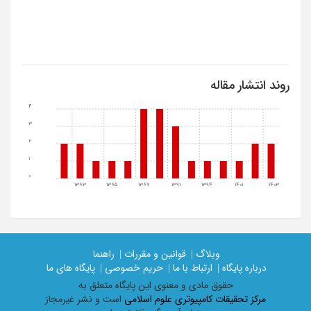
روند انتشار مقاله
4
3
2
1
0
1383
1385
1387
1391
1394
1401
1403
وبلاگ |
قوانین و مقررات |
راهنما
درباره پایگاه |
ارتباط با ما |
حریم خصوصی |
پایگاه های ما
حقوق مادی و معنوی اين پايگاه متعلق به
مرکز تحقیقات کامپیوتری علوم اسلامی
است و نشر غیرمجاز