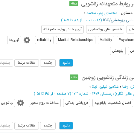
روابط متعهدانه زناشویی
مقاله
 مسئول
:
محمدی پور، محمد
؛
علمی-پژوهشی/ISC
(‎18 صفحه -
از 88 تا 105
)
ملی
شاخص های روانسنجی
آیین ها در روابط متعهدانه
Psychome
Validity
Marital Relationships
reliability
آیین‌ها
ص
پژوهش
چکیده
مقالات مرتبط
پیشنهاد
دانلود
شی زندگی زناشویی زوجین
مقاله
، رضا
؛
غلامي فيلي، ليلا
؛
الی نگاره)
»
زمستان 1404 - شماره 103
(‎7 صفحه -
از 45 تا 51
)
اختلال شخصیت پارانویید
فروپاشی زندگی
مداخلات زوج محور
زناشویی
چکیده
مقالات مرتبط
پیشنهاد
دانلود