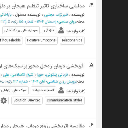
4.
مدلیابی ساختاری تاثیر تنظیم هیجان بر دل
نویسنده
:
قنبرنژاد، مجتبی
؛
نویسنده مسئول
:
باباخان
مجله
:
روان سنجی
»
زمستان 1404 - شماره 55
رتبه: C
(‎13 صفحه -
دلزدگی
سرمایه های روانشناختی
کلیدواژه ها
:
f households
Positive Emotions
relationships
5.
اثربخشی درمان راه‌حل محور بر سبک‌های ار
نویسنده
:
قربانی پلکوئی، حورا
؛
شیخ الاسلامی، علی
؛
مجله
:
رویش روان شناسی
»
آبان 1404 - شماره 113
رتبه: ب/ISC
انسجام خانواده
سبک های ارتباطی
کلیدواژه ها
:
Solution Oriented
communication styles
6.
مقایسه اثریخشی زوج درمانی هیجان مدار 