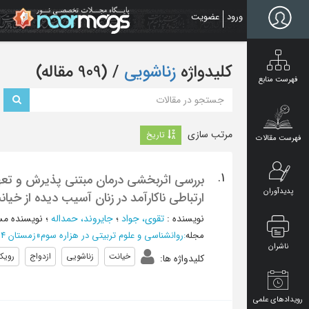
Ski
ورود
عضویت
t
mai
conten
کلیدواژه
زناشویی
‏/ (909 مقاله)
فهرست منابع
مرتب سازی
تاریخ
فهرست مقالات
1.
پدیدآوران
ارتباطی ناکارآمد در زنان آسیب دیده از خی
نویسنده
:
تقوی، جواد
؛
جایروند، حمداله
؛
نویسنده مس
مجله
:
روانشناسی و علوم تربیتی در هزاره سوم
»
زمستان 1404 - شماره 41
ناشران
خیانت
زناشویی
ازدواج
رویک
کلیدواژه ها
:
رویدادهای علمی