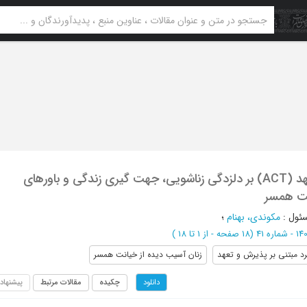
بررسی اثربخشی درمان مبتنی پذیرش و تعهد (ACT) بر دلزدگی زناشویی، جهت گیری زندگی و باورهای
انت همسر
ئول
:
مکوندی، بهنام
؛
(‎18 صفحه -
از 1 تا 18
)
رد مبتنی بر پذیرش و تعهد
زنان آسیب دیده از خیانت همسر
چکیده
مقالات مرتبط
پیشنهاد
دانلود