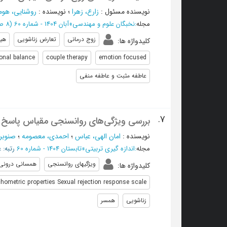
نویسنده مسئول
:
زارع، زهرا
؛
نویسنده
:
روشنایی، هو
مجله
:
نخبگان علوم و مهندسی
»
آبان 1404 - شماره 60
(‎8 صفحه -
زوج درمانی
تعارض زناشویی
هیج
کلیدواژه ها
:
onal balance
couple therapy
emotion focused
عاطفه مثبت و عاطفه منفی
7.
بررسی ‌ویژگی‌های روانسنجی مقیاس پاسخ به طرد جنسی (
نویسنده
:
امان الهی، عباس
؛
احمدی، معصومه
؛
صنوبر،
مجله
:
اندازه گیری تربیتی
»
تابستان 1404 - شماره 60
رتبه: 
ویژگیهای روانسنجی
همسانی درونی
کلیدواژه ها
:
hometric properties Sexual rejection response scale
زناشویی
همسر