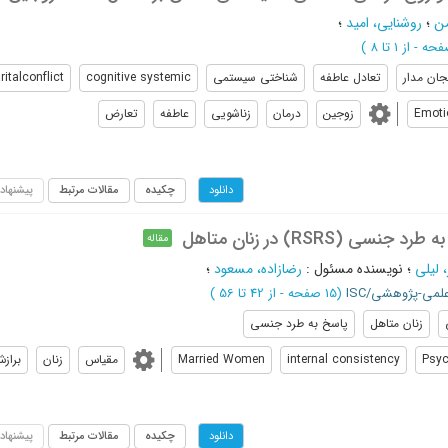
من
؛
روشنایی، امید
؛
از 1 تا 8
)
ان مدار
تعادل عاطفه
شناختی سیستمی
cognitive systemic
italconflict
Emoti
زوجین
درمان
زناشویی
عاطفه
تعارض
چکیده
مقالات مرتبط
پیشنهاد
دانلود
RSRS) در زنان متاهل
مقاله
 لیلی
؛
نویسنده مسئول
:
رضازاده، مسعود
؛
علمی-پژوهشی/ISC
(‎15 صفحه -
از 42 تا 56
)
زنان متاهل
پاسخ به طرد جنسی
Psyc
internal consistency
Married Women
مقیاس
زنان
براز
چکیده
مقالات مرتبط
پیشنهاد
دانلود