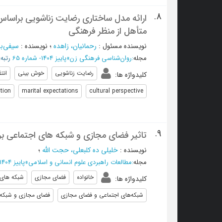
8.
ارائه مدل ساختاری رضایت زناشویی براساس 
متأهل از منظر فرهنگی
نویسنده مسئول
:
رحمانیان، زاهده
؛
نویسنده
:
سیفی‌بل
مجله
:
روان‌شناسی فرهنگی زن
»
پاییز 1404- شماره 65
رتبه: /ISC
رضایت زناشویی
خوش بینی
انت
کلیدواژه ها
:
ction
marital expectations
cultural perspective
9.
تاثیر فضای مجازی و شبکه های اجتماعی بر 
نویسنده
:
خلیلی ده کلبعلی، حجت الله
؛
مجله
:
مطالعات راهبردی علوم انسانی و اسلامی
»
پاییز 1404 - شماره 78
خانواده
فضای مجازی
شبکه های 
کلیدواژه ها
:
شبکه‌های اجتماعی و فضای مجازی
فضای مجازی و شبکه‌