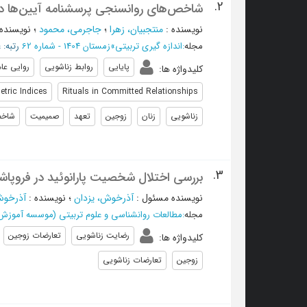
2.
شاخص‌های روانسنجی پرسشنامه آیین‌ها در 
نویسنده
:
منتجبیان، زهرا
؛
جاجرمی، محمود
؛
نویسنده
مجله
:
اندازه گیری تربیتی
»
زمستان 1404 - شماره 62
رتبه: 
پایایی
روابط زناشویی
روایی عا
کلیدواژه ها
:
tric Indices
Rituals in Committed Relationships
زناشویی
زنان
زوجین
تعهد
صمیمیت
شاخ
3.
بررسی اختلال شخصیت پارانوئید در فروپا
نویسنده مسئول
:
آذرخوش، يزدان
؛
نویسنده
:
آذرخوش
مجله
:
مطالعات روانشناسی و علوم تربیتی (موسسه آموزش ع
رضایت زناشویی
تعارضات زوجین
کلیدواژه ها
:
زوجین
تعارضات زناشویی