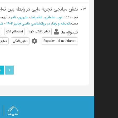
10.
نقش میانجی تجربه مایی در رابطه بین تمایز
نویسنده
:
عرب سلماني، غلامرضا
؛
منيرپور، نادر
؛
نویسن
مجله
:
اندیشه و رفتار در روانشناسی بالینی
»
پاییز 1404 - شماره 77
تمایزیافتگی خود
استحکام ایگو
پ
کلیدواژه ها
:
Experiential avoidance
تمایزیافتگی
تمایز
1