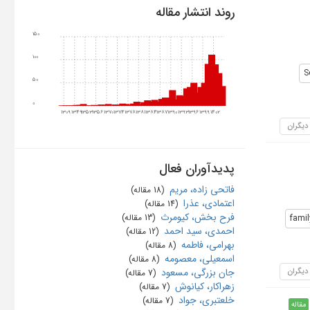
روند انتشار مقاله
150
100
S
50
0
1309
1349
1353
1356
1370
1374
1378
1381
1384
1387
1390
1393
1396
1399
1402
 دیگران
پدیدآوران فعال
فاتحی زاده، مریم
‏ (18 مقاله)
اعتمادی، عذرا
‏ (14 مقاله)
فرح ‌بخش، کیومرث
fami
‏ (13 مقاله)
احمدی، سید احمد
‏ (12 مقاله)
بهرامی، فاطمه
‏ (8 مقاله)
اسمعیلی، معصومه
‏ (8 مقاله)
 دیگران
جان بزرگی، مسعود
‏ (7 مقاله)
زهراکار، کیانوش
‏ (7 مقاله)
خلعتبری، جواد
‏ (7 مقاله)
مقاله