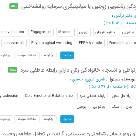
زدگی زناشویی زوجین با میانجیگری سرمایه روانشناختی
مقاله
ی، دکتر نرگس
؛
از 16 تا 28
)
زناشویی
تنظیم هیجان
زوجین
Meaning
Engagement
cale validation
achievement
Psychological well-being
PERMA model
Female heads o
چکیده
مقالات مرتبط
پیشنهاد
دانلود
تباطی و انسجام خانوادگی زنان دارای رابطه عاطفی سرد
مقاله
نویسنده مسئول
:
قمری کیوی، حسین
؛
(‎10 صفحه -
از 49 تا 58
)
راه حل محور
رابطه عاطفی سرد
Cold Emotional Relationship
ly cohesion
زنان
سبک
زناشویی
زوجین
چکیده
مقالات مرتبط
پیشنهاد
دانلود
و زوج درمانی شناختی- سیستمی گاتمن بر تعادل عاطفه زوجین