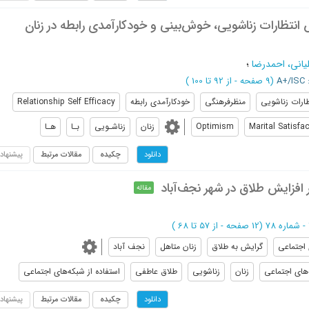
انتظارات زناشویی، خوش‌بینی و خودکارآمدی رابطه در زنان
یانی، احمدرضا
؛
A+
(‎9 صفحه -
از 92 تا 100
)
ظارات زناشویی
منظرفرهنگی
خودکارآمدی رابطه
Relationship Self Efficacy
Marital Satisfa
Optimism
زنان
زناشـویی
بـا
هـا
چکیده
مقالات مرتبط
پیشنهاد
دانلود
افزایش طلاق در شهر نجف‌آباد
مقاله
(‎12 صفحه -
از 57 تا 68
)
اجتماعی
گرایش به طلاق
زنان متاهل
نجف آباد
های اجتماعی
زنان
زناشویی
طلاق عاطفی
استفاده از شبکه‌های اجتماعی
چکیده
مقالات مرتبط
پیشنهاد
دانلود