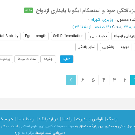
یافتگی خود و استحکام ایگو با پایداری ازدواج
مقاله
ده مسئول
:
وزیری، شهرام
؛
رتبه: C
(‎14 صفحه -
از 51 تا 64
)
ایداری ازدواج
تجربه مایی
Self Differentiation
Ego strength
tal Stability
تجربه
زناشویی
تمایز یافتگی
چکیده
مقالات مرتبط
پیشنهاد
دانلود
6
5
4
3
2
وبلاگ |
قوانین و مقررات |
راهنما |
درباره پایگاه |
ارتباط با ما |
حریم خ
حقوق مادی و معنوی اين پايگاه متعلق به
مرکز تحقیقات کامپیوتری علوم اسلامی
است و نشر غی
«میزبانی شده توسط
مرکز داده نور
»