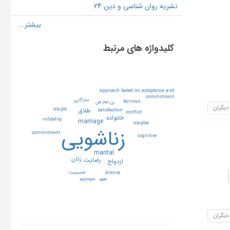
نشریه روان شناسی و دین 24
کلیدواژه های مرتبط
approach based on acceptance and
commitment
سازگاري
burnout
تعارض
زن
 دیگران
طلاق
couple
satisfaction
conflict
خانواده
infidelity
marriage
couples
زناشويي
commitment
cognitive
marital
زنان
رضايت
ازدواج
صميميت
divorce
تعهد
women
 دیگران