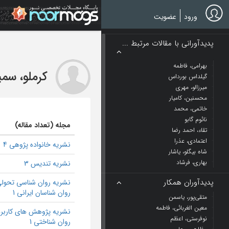
Ski
t
ورود
عضویت
mai
conten
پدیدآورانی با مقالات مرتبط ...
بهرامی، فاطمه
کرملو، سمی
گیلداس بورداس
میرزالو، مهری
محسنین، کامیار
خاتمی، محمد
نائوم گابو
مجله (تعداد مقاله)
تقاء، احمد رضا
اعتمادی، عذرا
نشریه خانواده پژوهی 4
شاه بیگلو، یاشار
بهاری، فرشاد
نشریه تندیس 3
پدیدآوران همکار
نشریه روان شناسی تحول
روان شناسان ایرانی 1
متقی‌پور، یاسمن
معین الغربائی، فاطمه
نشریه پژوهش های کاربر
نوفرستی، اعظم
روان شناختی 1