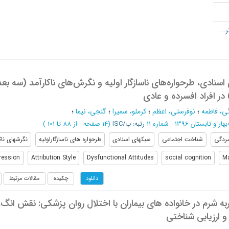
نادی، طرحواره‌های ناسازگار اولیه و نگرش‌های ناکارآمد (سه بعد 
ر افراد افسرده و عادی
ئی، فاطمه
؛
نوفرستی، اعظم
؛
کرملو، سمیرا
؛
گنجی، نیما
؛
بهار و تابستان 1396 - شماره 11
رتبه: ب/ISC
(‎14 صفحه -
از 88 تا 101
)
ردگی
شناخت اجتماعی
سبکهای اسنادی
طرحواره های ناسازگاراولیه
نگرشهای ناک
ression
Attribution Style
Dysfunctional Attitudes
social cognition
Ma
چکیده
مقالات مرتبط
دانلود
به شرم در خانواده های بیماران با اختلال روان پزشکی: نقش انگ،
 ارزیابی شناختی