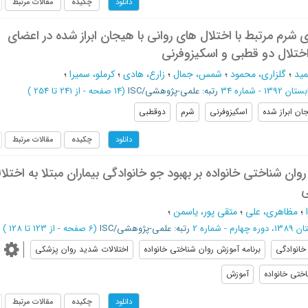
چکیده
مقالات مرتبط
دانلود
شرم مرتبط با اختلال های روانی با هیجان ابراز شده در اعضای
ا اختلال دو قطبی و اسکیزوفرنی
مید
؛
گلزاری، محمود
؛
شمس، جمال
؛
زارع، هادی
؛
کرملو، سمیرا
؛
تان 1392 - شماره 34
رتبه: علمی-پژوهشی/ISC
(‎14 صفحه -
از 241 تا 254
)
ان ابراز شده
اسکیزوفرنی
شرم
دوقطبی
چکیده
مقالات مرتبط
دانلود
ن شناختی خانواده بر بهبود جو خانوادگی بیماران مبتلا به اختلا
ی
؛
مظاهری، علی
؛
متقی پور، یاسمن
؛
 چهارم - شماره 2
رتبه: علمی-پژوهشی/ISC
(‎6 صفحه -
از 123 تا 128
)
خانوادگی
برنامه آموزش روان شناختی خانواده
اختلالات شدید روان پزشکی
ختی خانواده
آموزش
چکیده
مقالات مرتبط
دانلود