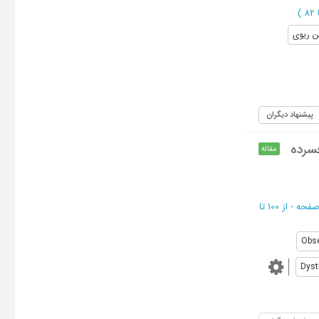
)
ن ریوی
پیشنهاد دیگران
فسرده
مقاله
از 100 تا
Obs
Dyst