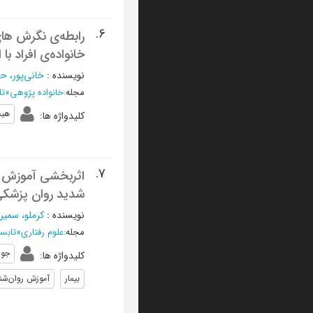
6.
رابطه‌ی نگرش های 
خانواده‌ی افراد ب
نویسنده
:
خانی‌پور، ح
مجله
:
خانواده پژوهی
»
تابس
هیج
کلیدواژه ها
:
7.
اثربخشی آموزش روا
شدید روان پزشک
نویسنده
:
کرملو، سمیرا
مجله
:
علوم رفتاری
»
تابستان 1389، دوره
جو 
کلیدواژه ها
:
بیمار
آموزش روان‌شنا