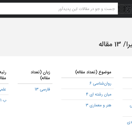
را
/
13 مقاله
موضوع (تعداد مقاله)
زبان (تعداد
رتبه
مقاله)
مقال
روان‌شناسی 6
فارسی 13
علمی
میان رشته ای 4
ب 1
ی
هنر و معماری 3
دی