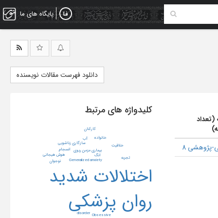
پایگاه های ما
دانلود فهرست مقالات نویسنده
کلیدواژه های مرتبط
 (تعداد
ه)
کارکنان
خانواده
آب
سازگاری زناشویی
-پژوهشی 8
خلاقیت
انسجام
بیماری مزمن ریوی
هوش هیجانی
انگ
تجربه
Generalized anxiety
نوجوان
اختلالات شدید
روان پزشکی
disorder
Obsessive