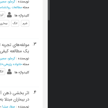
نویسنده
:
کرملو، سمیرا
مجله
:
مطالعات روانشناس
ارز
کلیدواژه ها
:
شرم
انگ
بیماری
3.
مولفه‌های تجربه ا
یک مطالعه کیفی
نویسنده
:
کرملو، سمیرا
مجله
:
خانواده پژوهی
»
تابس
انگ
کلیدواژه ها
:
4.
اثر بخشي ذهن آگا
در بيماران مبتلا 
نویسنده
:
صفا، میترا
؛