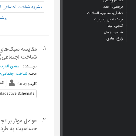
مظاهری، علی
برجعلی، احمد
نشریه شناخت اجتماعی 1
صادقی، منصوره السادات
بروک کیمن راپاپورت
گنجی، نیما
شمس، جمال
زارع، هادی
1.
مقایسه سبک‌های اس
شناخت اجتماعی) د
نویسنده
:
معین الغربا
مجله
:
شناخت اجتماعی
»
افس
کلیدواژه ها
:
ladaptive Schemata
2.
عوامل موثر بر تجر
حساسیت به طرد و