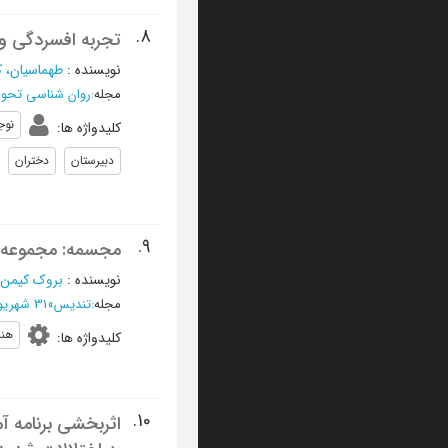
8.
تجربه افسردگی و 
نویسنده
:
طهماسیان، ک
مجله
:
روان شناسی تحولی
نوج
کلیدواژه ها
:
دبیرستان
دختران
9.
مجسمه: مجموعه ان
نویسنده
:
بروک کیمن ر
مجله
:
تندیس
»
31 شهریور 1388 - شماره 158
هنر
کلیدواژه ها
:
10.
اثربخشی برنامه آم