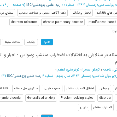
 روانشناختی
»
زمستان 1393 - شماره 20
رتبه: علمی-پژوهشی/ISC
(‎9 صفحه -
از 74 تا 82
ش های ناکارآمد
تحمل پریشانی
ذهن آگاهی مبتنی بر شناخت درمانی
بیماری مزم
distress tolerance
chronic pulmonary disease
mindfulness based 
Dy
چکیده
مقالات مرتبط
دانلود
ه در مبتلایان به اختلالات اضطراب منتشر، وسواس - اجبار و ا
ئی، فاطمه
؛
کرملو، سمیرا
؛
نوفرستی، اعظم
؛
دی روان شناختی
»
زمستان 1393، سال پنجم - شماره 4
رتبه: علمی-پژوهشی/ISC
(‎13 صفحه -
ر
وسواس
اختلال اضطراب منتشر
افسرده خویی
سبکهای حل مسئله
essive
hymic disorder
Generalized anxiety
Problem solving styles
disorder
اضطراب منتشر
بالینی