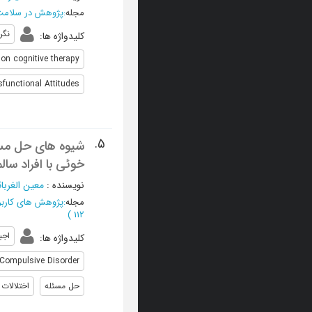
مجله
:
پژوهش در سلامت
نگر
کلیدواژه ها
:
on cognitive therapy
sfunctional Attitudes
5.
شیوه های حل مسئل
خوئی با افراد سالم
نویسنده
:
معین الغربا
مجله
:
پژوهش های کاربر
)
112
اجبا
کلیدواژه ها
:
Compulsive Disorder
حل مسئله
اختلالات