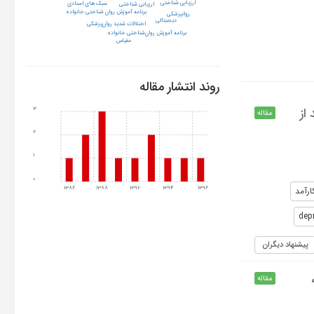
ارزیابی شناختی
سبک های اسنادی
ارزیابی شناختی
برنامه آموزش روان شناختی خانواده
روانپزشکی
دیجیتالی
اختلالات شدید روان‌پزشکی
برنامه آموزش روان‌شناختی خانواده
مقیاس
روند انتشار مقاله
از
3
مقاله
2
1
0
1386
1388
1392
1394
1396
ارآمد
dep
پیشنهاد دیگران
مقاله