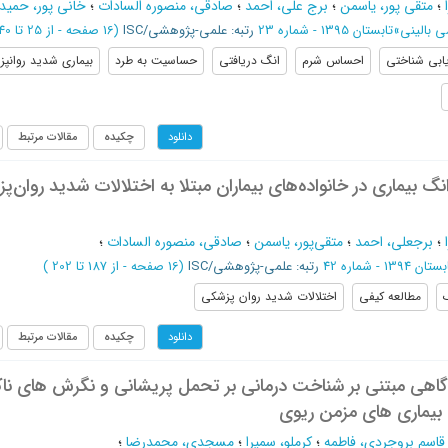
؛
متقی پور، یاسمن
؛
برج علی، احمد
؛
صادقی، منصوره السادات
؛
خانی پور، حمید
ی بالینی
»
تابستان 1395 - شماره 23
رتبه: علمی-پژوهشی/ISC
(‎16 صفحه -
از 25 تا 40
یابی شناختی
احساس شرم
انگ دریافتی
حساسیت به طرد
بیماری شدید روانپ
چکیده
مقالات مرتبط
دانلود
نگ بیماری در خانواده‌های بیماران مبتلا به اختلالات شدید روان‌پ
؛
برجعلی، احمد
؛
متقی‌پور، یاسمن
؛
صادقی، منصوره السادات
؛
تان 1394 - شماره 42
رتبه: علمی-پژوهشی/ISC
(‎16 صفحه -
از 187 تا 202
)
مطالعه کیفی
اختلالات شدید روان پزشکی
چکیده
مقالات مرتبط
دانلود
هي مبتني بر شناخت درماني بر تحمل پريشاني و نگرش هاي ناكا
به بيماري هاي مزمن ريوي
قاسم بروجردی، فاطمه
؛
کرملو، سمیرا
؛
مسجدی، محمدرضا
؛