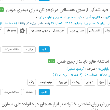
طرد شدگی از سوی همسالان در نوجوانان دارای بیماری مزمن
مقا
ارینه
؛
اناری، آسیه
؛
کرملو، سمیرا
؛
شفیعی تبار، مهدیه
؛
 روان شناسان ایرانی
»
پاییز 1388 - شماره 21
رتبه: علمی-پژوهشی/ISC
(‎8 صفحه -
از 7 تا
وان
افسردگي
بيماري مزمن
طردشدگی از سوی همسالان
نوجوانان
ک
چکیده
مقالات مرتبط
دانلود
باشته های ناپایدار جین شین
مقاله
اپاپورت
؛
مترجم
:
کرملو، سمیرا
؛
(‎4 صفحه -
از 18 تا 21
)
موزه
کارکنان
پوشاک
نیویورک
مینیمالیسم
رنگ
چکیده
مقالات مرتبط
دانلود
وزش روان‌شناختی خانواده بر ابزار هیجان در خانواده‌های بیماران م