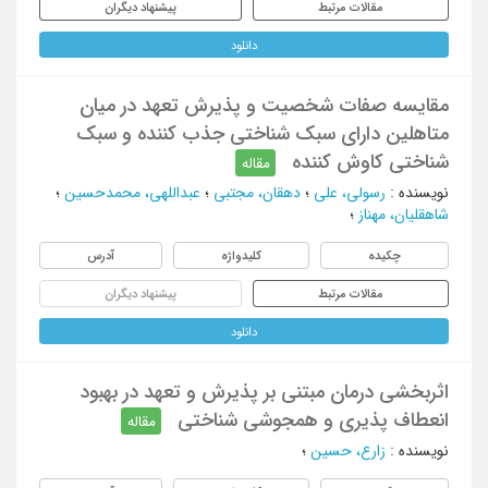
مقالات مرتبط
پیشنهاد دیگران
دانلود
مقایسه صفات شخصیت و پذیرش تعهد در میان
متاهلین دارای سبک شناختی جذب کننده و سبک
شناختی کاوش کننده
مقاله
نویسنده
:
رسولی، علی
؛
دهقان، مجتبی
؛
عبداللهی، محمدحسین
؛
شاهقلیان، مهناز
؛
چکیده
کلیدواژه
آدرس
مقالات مرتبط
پیشنهاد دیگران
دانلود
اثربخشی درمان مبتنی بر پذیرش و تعهد در بهبود
انعطاف پذیری و همجوشی شناختی
مقاله
نویسنده
:
زارع، حسین
؛