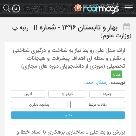
Ski
t
mai
conten
بهار و تابستان 1396 - شماره 11
رتبه
ب
(وزارت علوم)
ارائه مدل علی روابط نیاز به شناخت و درگیری شناختی
با نقش واسطه ای اهداف پیشرفت و هیجانات
تحصیلی (موردی از دانشجویان دوره های مجازی)
مقاله
نویسنده
:
رستگار، احمد
؛
چکیده
کلیدواژه
آدرس
مقالات مرتبط
پیشنهاد دیگران
دانلود
برازش روابط علی ـ ساختاری بزهکاری با اسناد خطا و