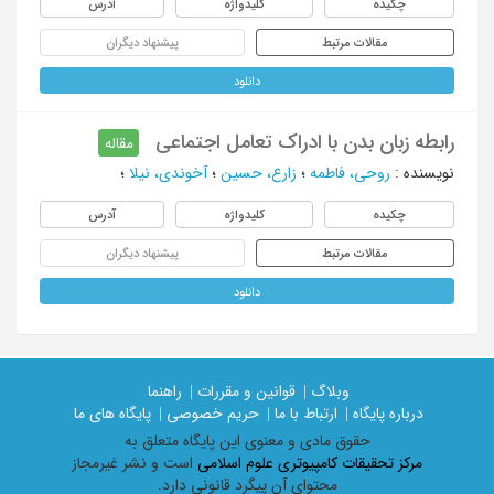
چکیده
کلیدواژه
آدرس
مقالات مرتبط
پیشنهاد دیگران
دانلود
رابطه زبان بدن با ادراک تعامل اجتماعی
مقاله
نویسنده
:
روحی، فاطمه
؛
زارع، حسین
؛
آخوندی، نیلا
؛
چکیده
کلیدواژه
آدرس
مقالات مرتبط
پیشنهاد دیگران
دانلود
وبلاگ |
قوانین و مقررات |
راهنما
درباره پایگاه |
ارتباط با ما |
حریم خصوصی |
پایگاه های ما
حقوق مادی و معنوی اين پايگاه متعلق به
مرکز تحقیقات کامپیوتری علوم اسلامی
است و نشر غیرمجاز
محتوای آن پیگرد قانونی دارد.