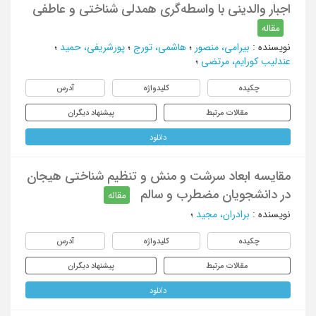
اجبار والدینی با واسطه‌گری همدلی شناختی و عاطفی
مقاله
نویسنده
:
بیرامی، منصور
؛
هاشمی، تورج
؛
پورشریفی، حمید
؛
عندلیب کورایم، مرتضی
؛
چکیده
کلیدواژه
آدرس
مقالات مرتبط
پیشنهاد دیگران
دانلود
مقایسه ابعاد سرشت و منش و تنظیم شناختی هیجان
در دانشجویان مضطرب و سالم
مقاله
نویسنده
:
برادران، مجید
؛
چکیده
کلیدواژه
آدرس
مقالات مرتبط
پیشنهاد دیگران
دانلود