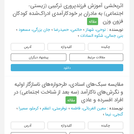
اثربخشی آموزش فرزندپروری ترکیبی (زیستی-
اجتماعی) به مادران بر خودکارآمدی ادراک‌شده کودکان
فزون وزن
مقاله
نویسنده
:
نوحی، شهناز
؛
حاتمی، حمیدرضا
؛
جان بزرگی، مسعود
؛
بنی جمالی، شکوه السادات
؛
چکیده
کلیدواژه
آدرس
مقالات مرتبط
پیشنهاد دیگران
دانلود
مقایسه سبک‌های اسنادی، طرحواره‌های ناسازگار اولیه
و نگرش‌های ناکارآمد (سه بعد از شناخت اجتماعی) در
افراد افسرده و عادی
مقاله
نویسنده
:
معین الغربائی، فاطمه
؛
نوفرستی، اعظم
؛
کرملو، سمیرا
؛
گنجی، نیما
؛
چکیده
کلیدواژه
آدرس