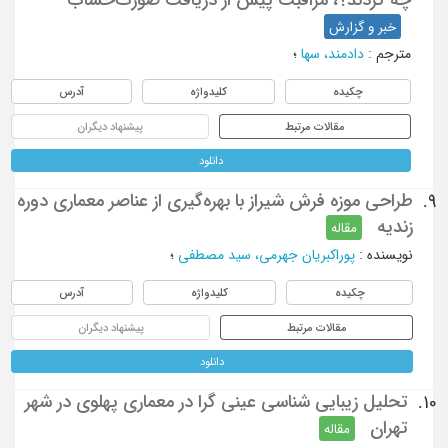
خبر و گزارش
مترجم
:
دادمند، سها
؛
چکیده
کلیدواژه
آدرس
مقالات مرتبط
پیشنهاد دیگران
دانلود
طراحی موزه فرش شیراز با بهره‌گیری از عناصر معماری دوره
9.
زندیه
مقاله
نویسنده
:
پوراکبریان جهرمی، سید مصطفی
؛
چکیده
کلیدواژه
آدرس
مقالات مرتبط
پیشنهاد دیگران
دانلود
تحلیل زیبایی شناسی عینی گرا در معماری پهلوی در شهر
10.
تهران
مقاله