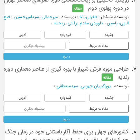
6.
در دوره پهلوی دوم
مقاله
نویسنده مسئول
:
طغرلی، ثنا
؛
نویسنده
:
میرجمالی، سیدامیرحسین
؛
فتح
اللهی، یاسین
؛
داوودی مقدم برقانی، ریحانه
؛
چکیده
کلیدواژه
آدرس
مقالات مرتبط
پیشنهاد دیگران
دانلود
طراحی موزه فرش شیراز با بهره گیری از عناصر معماری دوره
7.
زندیه
مقاله
نویسنده
:
پوراکبریان جهرمی، سیدمصطفی
؛
چکیده
کلیدواژه
آدرس
مقالات مرتبط
پیشنهاد دیگران
دانلود
کشورهای جهان برای حفظ آثار باستانی خود در زمان جنگ
8.
چه کردند؟، مراقبت پیش از دریافت صورت‌حساب