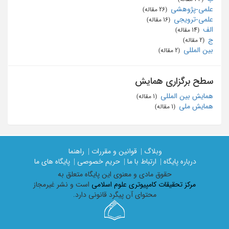
علمی-پژوهشی
‏ (26 مقاله)
علمی-ترویجی
‏ (16 مقاله)
الف
‏ (14 مقاله)
ج
‏ (2 مقاله)
بین المللی
‏ (2 مقاله)
سطح برگزاری همایش
همایش بین المللی
‏ (1 مقاله)
همایش ملی
‏ (1 مقاله)
وبلاگ |
قوانین و مقررات |
راهنما
درباره پایگاه |
ارتباط با ما |
حریم خصوصی |
پایگاه های ما
حقوق مادی و معنوی اين پايگاه متعلق به
مرکز تحقیقات کامپیوتری علوم اسلامی
است و نشر غیرمجاز
محتوای آن پیگرد قانونی دارد.