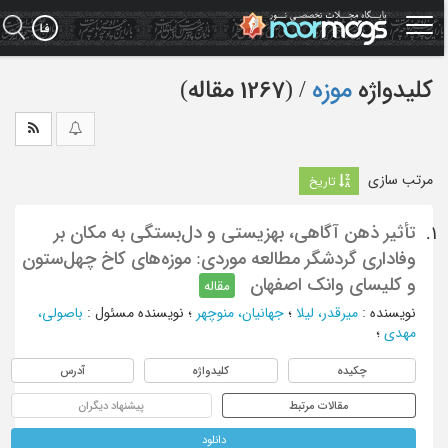
Ski
t
mai
conten
کلیدواژه
موزه
‏/ (1267 مقاله)
مرتب سازی
تاریخ
تأثیر ذهن آگاهی، بهزیستی و دل‌بستگی به مکان بر
1.
وفاداری گردشگر مطالعه موردی: موزه‌های کاخ چهل‌ستون
و کلیسای وانک اصفهان
مقاله
نویسنده
:
میرقدر، لیلا
؛
جهانیان، منوچهر
؛
نویسنده مسئول
:
باصولی،
مهدی
؛
چکیده
کلیدواژه
آدرس
مقالات مرتبط
پیشنهاد دیگران
دانلود