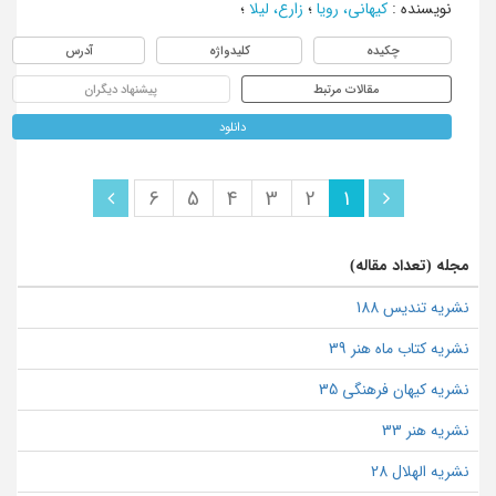
نویسنده
:
کیهانی، رویا
؛
زارع، لیلا
؛
چکیده
کلیدواژه
آدرس
مقالات مرتبط
پیشنهاد دیگران
دانلود
6
5
4
3
2
1
مجله (تعداد مقاله)
نشریه تندیس 188
نشریه کتاب ماه هنر 39
نشریه کیهان فرهنگی 35
نشریه هنر 33
نشریه الهلال 28