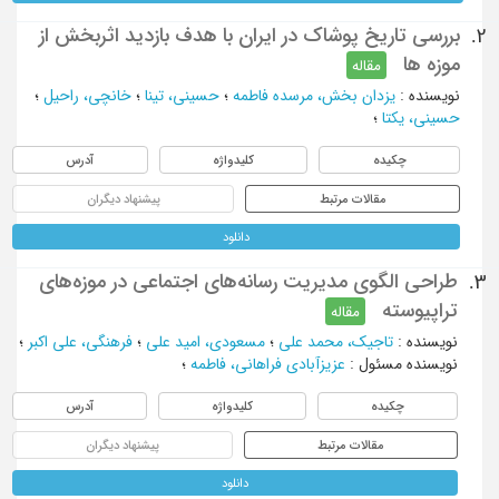
بررسی تاریخ پوشاک در ایران با هدف بازدید اثربخش از
2.
موزه ها
مقاله
نویسنده
:
یزدان بخش، مرسده فاطمه
؛
حسینی، تینا
؛
خانچی، راحیل
؛
حسینی، یکتا
؛
چکیده
کلیدواژه
آدرس
مقالات مرتبط
پیشنهاد دیگران
دانلود
طراحی الگوی مدیریت رسانه‌های اجتماعی در موزه‌های
3.
تراپیوسته
مقاله
نویسنده
:
تاجیک، محمد علی
؛
مسعودی، امید علی
؛
فرهنگی، علی اکبر
؛
نویسنده مسئول
:
عزیزآبادی فراهانی، فاطمه
؛
چکیده
کلیدواژه
آدرس
مقالات مرتبط
پیشنهاد دیگران
دانلود