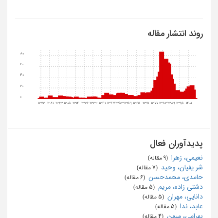
روند انتشار مقاله
80
60
40
20
0
1272
1281
1293
1305
1314
1326
1332
1341
1347
1353
1359
1365
1371
1377
1383
1389
1395
1401
پدیدآوران فعال
نعیمی، زهرا
‏ (9 مقاله)
شر یفیان، وحید
‏ (7 مقاله)
حامدی، محمدحسن
‏ (6 مقاله)
دشتی زاده، مریم
‏ (5 مقاله)
دانایی، مهران
‏ (5 مقاله)
عابد، ندا
‏ (5 مقاله)
بهرامی، میهن
‏ (4 مقاله)