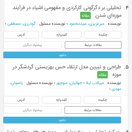
تحلیلی بر دگرگونی کارکردی و مفهومی اشیاء در فرآیند
4.
موزه‌ای شدن
مقاله
نویسنده
:
میرعزیزی، سیدمحمود
؛
نویسنده مسئول
:
گودرزی، مصطفی
؛
چکیده
کلیدواژه
آدرس
مقالات مرتبط
پیشنهاد دیگران
دانلود
طراحی و تبیین مدل ارتقاء حس بهزیستی گردشگر در
5.
موزه‌
مقاله
نویسنده
:
میرقدر، لیلا
؛
جهانیان، منوچهر
؛
نویسنده مسئول
:
باصولی،
مهدی
؛
چکیده
کلیدواژه
آدرس
مقالات مرتبط
پیشنهاد دیگران
دانلود
رویکرد تحلیلی بر ریخت‌شناسی موزه هنرهای معاصر تهران