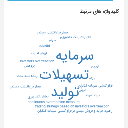
کلیدواژه های مرتبط
معیار فراواکنشی مستمر
اعتبارات بانک کشاورزی
سهام
اطلاعات
سرمایه
ارزش افزوده
investors overreaction
پژوهش
آزمون
تسهیلات
رابطه بلند مدت
بازده
تولید
فراواکنشی سرمایه گذاران
معیار فراواکنشی مستمر
ارزش
بازده سهام
بخش کشاورزی
continuous overreaction measure
trading strategy based on investors overreaction
راهبرد خرید و فروش مبتنی بر فراواکنشی سرمایه گذاران