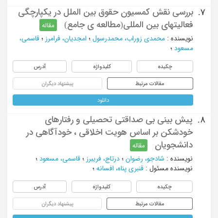
بررسی نقش کمسیون حقوق بین الملل در یکپارچگی
7.
فعالیتهای بین المللی(مطالعه ی جامع)
مقاله
نویسنده
:
محمدی زوراب، محمدرسول
؛
امجدیان، فرامرز
؛
قاسمی،
مسعود
؛
چکیده
کلیدواژه
آدرس
مقالات مرتبط
پیشنهاد دیگران
دانلود
پیش بینی بی صداقتی تحصیلی و رفتارهای
8.
خودشکن بر اساس هویت اخلاقی ، خودآگاهی در
دانشجویان
مقاله
نویسنده
:
شادجو، رضوان
؛
درتاج، فریبرز
؛
قاسمی، مسعود
؛
نویسنده مسئول
:
قنبری پناه، افسانه
؛
چکیده
کلیدواژه
آدرس
مقالات مرتبط
پیشنهاد دیگران