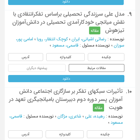
دانلود
مدل علی سرزندگی تحصیلی براساس تفکرانتقادی با
9.
نقش میانجی خودکارآمدی تحصیلی در دانش‌آموزان
تیزهوش
مقاله
نویسنده
:
رضائی اشیانی، ایران
؛
کوچک انتظار، رویا
؛
امامی پور،
سوزان
؛
نویسنده مسئول
:
قاسمی، مسعود
؛
چکیده
کلیدواژه
آدرس
مقالات مرتبط
پیشنهاد دیگران
دانلود
تأثیرات سبکهای تفکر بر سازگاری اجتماعی دانش
10.
آموزان پسر دوره دوم دبیرستان بامیانجیگری تعهد در
هویت
مقاله
نویسنده
:
رهیده، علی
؛
شاعری، مژگان
؛
نویسنده مسئول
:
قاسمی،
مسعود
؛
چکیده
کلیدواژه
آدرس