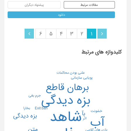
مقالات مرتبط
پیشنهاد دیگران
دانلود
6
5
4
3
2
1
کلیدواژه های مرتبط
علنی بودن محاکمات
پویایی سازمانی
برهان قاطع
بزه دیدگی
جرم بغی
بخارا
Exit ban
شاهد
خشونت
بآ
بزه دیدگی
آب
اثر
متن
بازی های کلامی