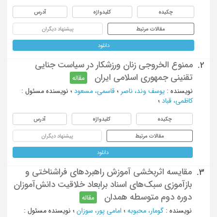
چکیده
کلیدواژه
آدرس
مقالات مرتبط
پیشنهاد دیگران
دانلود
ممنوع الخروجی زنان ورزشکار در سیاست جنایی
2.
تقنینی جمهوری اسلامی ایران
مقاله
نویسنده
:
یوسف وند، ناصر
؛
قاسمی، مسعود
؛
نویسنده مسئول
:
کاظمی، قباد
؛
چکیده
کلیدواژه
آدرس
مقالات مرتبط
پیشنهاد دیگران
دانلود
مقایسه اثربخشی آموزش راهبردهای فراشناختی و
3.
بازآموزی سبک‌های اسناد برابعاد خلاقیت دانش‌آموزان
دوره دوم متوسطه همدان
مقاله
نویسنده
:
گومار، محبوبه
؛
امامی پور، سوزان
؛
نویسنده مسئول
: