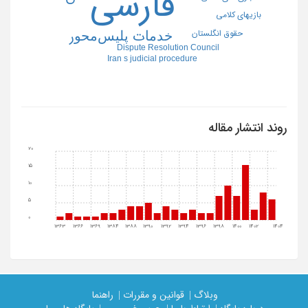
فارسی
بازیهای کلامی
ﺧﺪﻣﺎت ﭘﻠﯿﺲﻣﺤﻮر
حقوق انگلستان
Dispute Resolution Council
Iran s judicial procedure
روند انتشار مقاله
20
15
10
5
0
1363
1366
1369
1384
1388
1390
1392
1394
1396
1398
1400
1402
1404
وبلاگ |
قوانین و مقررات |
راهنما