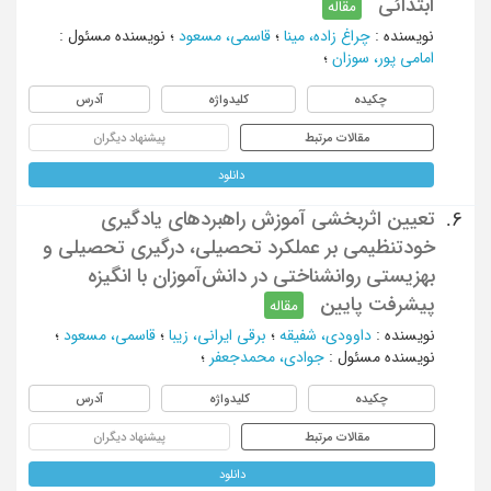
ابتدائی
مقاله
نویسنده
:
چراغ زاده، مینا
؛
قاسمی، مسعود
؛
نویسنده مسئول
:
امامی پور، سوزان
؛
چکیده
کلیدواژه
آدرس
مقالات مرتبط
پیشنهاد دیگران
دانلود
تعیین اثربخشی آموزش راهبردهای یادگیری
6.
خودتنظیمی بر عملکرد تحصیلی، درگیری تحصیلی و
بهزیستی روانشناختی در دانش‌آموزان با انگیزه
پیشرفت پایین
مقاله
نویسنده
:
داوودی، شفیقه
؛
برقی ایرانی، زیبا
؛
قاسمی، مسعود
؛
نویسنده مسئول
:
جوادی، محمدجعفر
؛
چکیده
کلیدواژه
آدرس
مقالات مرتبط
پیشنهاد دیگران
دانلود