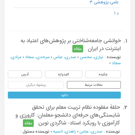
علمی-پژوهشی 3
د 1
خوانشی جامعه‌شناختی بر پژوهش‌های اعتیاد به
1.
اینترنت در ایران
مقاله
نویسنده
:
نیازی، محسن
؛
صدری، عباس
؛
سرحدی، سجاد
؛
مرادی،
سجاد
؛
چکیده
کلیدواژه
آدرس
مقالات مرتبط
پیشنهاد دیگران
دانلود
حلقۀ مفقوده نظام تربیت معلم برای تحقق
2.
شایستگی‌های حرفه‌ای دانشجو-معلمان: کارورزی و
کارآموزی با رویکرد استاد- شاگردی نوین
مقاله
نویسنده
:
صدری، عباس
؛
زاهدی، انسیه
؛
نویسنده مسئول
: