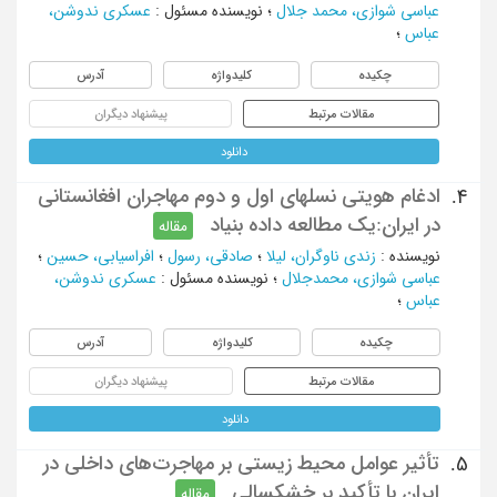
عباسی شوازی، محمد جلال
؛
نویسنده مسئول
:
عسکری ندوشن،
عباس
؛
چکیده
کلیدواژه
آدرس
مقالات مرتبط
پیشنهاد دیگران
دانلود
ادغام هویتی نسلهای اول و دوم مهاجران افغانستانی
4.
در ایران:یک مطالعه داده بنیاد
مقاله
نویسنده
:
زندی ناوگران، لیلا
؛
صادقی، رسول
؛
افراسیابی، حسین
؛
عباسی شوازی، محمدجلال
؛
نویسنده مسئول
:
عسکری ندوشن،
عباس
؛
چکیده
کلیدواژه
آدرس
مقالات مرتبط
پیشنهاد دیگران
دانلود
تأثیر عوامل محیط زیستی بر مهاجرت‌های داخلی در
5.
ایران با تأکید بر خشکسالی
مقاله