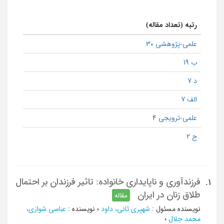
رتبه (تعداد مقاله)
علمی-پژوهشی 30
ب 19
د 7
الف 7
علمی-ترویجی 4
ج 2
فرزندآوری و ناپایداری خانواده: تاثیر فرزندان بر احتمال
1.
طلاق زنان در ایران
مقاله
نویسنده مسئول
:
شهپری ثانی، داود
؛
نویسنده
:
عباسی شوازی،
محمد جلال
؛