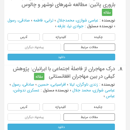
باروری پائین: مطالعه شهرهای نوشهر و چالوس
مقاله
نویسنده
:
عباسی شوازی، محمدجلال
؛
ترابی، فاطمه
؛
صادقی، رسول
؛
نویسنده مسئول
:
جوادی نیا، عارفه
؛
چکیده
کلیدواژه
آدرس
مقالات مرتبط
پیشنهاد دیگران
دانلود
درک مهاجران از فاصلۀ اجتماعی با ایرانیان: پژوهش
8.
کیفی در بین مهاجران افغانستانی
مقاله
نویسنده
:
زندی ناوگران، لیلا
؛
افراسیابی، حسین
؛
صادقی، رسول
؛
عباسی شوازی، محمد جلال
؛
نویسنده مسئول
:
عسکری ندوشن،
عباس
؛
چکیده
کلیدواژه
آدرس
مقالات مرتبط
پیشنهاد دیگران
دانلود