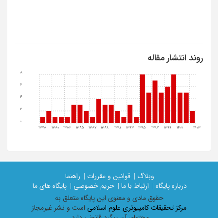
روند انتشار مقاله
8
6
4
2
0
1378
1380
1382
1385
1387
1389
1391
1393
1395
1397
1399
1401
1403
وبلاگ |
قوانین و مقررات |
راهنما
درباره پایگاه |
ارتباط با ما |
حریم خصوصی |
پایگاه های ما
حقوق مادی و معنوی اين پايگاه متعلق به
مرکز تحقیقات کامپیوتری علوم اسلامی
است و نشر غیرمجاز
محتوای آن پیگرد قانونی دارد.