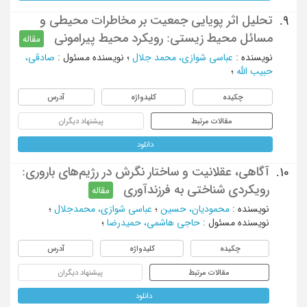
تحلیل اثر پویایی جمعیت بر مخاطرات محیطی و
9.
مسائل محیط زیستی: رویکرد محیط پیرامونی
مقاله
نویسنده
:
عباسی شوازی، محمد جلال
؛
نویسنده مسئول
:
صادقی،
حبیب الله
؛
چکیده
کلیدواژه
آدرس
مقالات مرتبط
پیشنهاد دیگران
دانلود
آگاهی، عقلانیت و ساختار نگرش در رژیم‌های باروری:
10.
رویکردی شناختی به فرزندآوری
مقاله
نویسنده
:
محمودیان، حسین
؛
عباسی شوازی، محمدجلال
؛
نویسنده مسئول
:
حاجی هاشمی، حمیدرضا
؛
چکیده
کلیدواژه
آدرس
مقالات مرتبط
پیشنهاد دیگران
دانلود