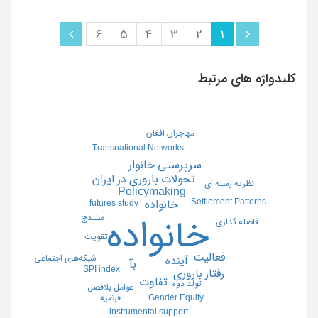
6
5
4
3
2
1
کلیدواژه های مرتبط
مهاجران افغان
Transnational Networks
سرپرستی خانوار
تحولات باروری در ایران
نظریه زمینه ای
Policymaking
Settlement Patterns
خانواده
futures study
سنندج
خانواده
فاصله گذاری
تقویت
فعالیت
شبکه‌های اجتماعی
آینده
بآ
SPI index
رفتار باروری
تفاوت
تولد دوم
عوامل بلافصل
Gender Equity
فرضیه
instrumental support