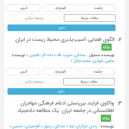
چکیده
کلیدواژه
آدرس
مقالات مرتبط
پیشنهاد دیگران
دانلود
الگوی فضایی آسیب‌پذیری محیط زیست در ایران
2.
مقاله
نویسنده مسئول
:
صادقی، حبیب الله
؛
دانه کار، افشین
؛
نویسنده
:
عباسی شوازی، محمدجلال
؛
چکیده
کلیدواژه
آدرس
مقالات مرتبط
پیشنهاد دیگران
دانلود
واکاوی فرایند بین‌نسلی ادغام فرهنگی مهاجران
3.
افغانستانی در جامعه ایران: یک مطالعه داده‌بنیاد
مقاله
نویسنده
:
زندی ناوگران، لیلا
؛
صادقی، رسول
؛
افراسیابی، حسین
؛