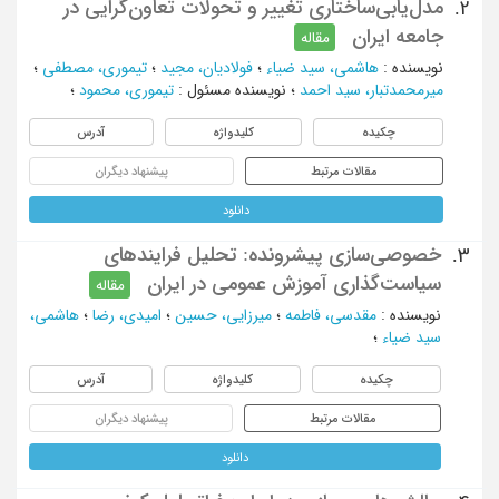
مدل‌یابی‌ساختاری تغییر و تحولات تعاون‌گرایی در
2.
جامعه ایران
مقاله
نویسنده
:
هاشمی، سید ضیاء
؛
فولادیان، مجید
؛
تیموری، مصطفی
؛
میرمحمدتبار، سید احمد
؛
نویسنده مسئول
:
تیموری، محمود
؛
چکیده
کلیدواژه
آدرس
مقالات مرتبط
پیشنهاد دیگران
دانلود
خصوصی‌سازی پیشرونده: تحلیل فرایندهای
3.
سیاست‌گذاری آموزش عمومی در ایران
مقاله
نویسنده
:
مقدسی، فاطمه
؛
میرزایی، حسین
؛
امیدی، رضا
؛
هاشمی،
سید ضیاء
؛
چکیده
کلیدواژه
آدرس
مقالات مرتبط
پیشنهاد دیگران
دانلود