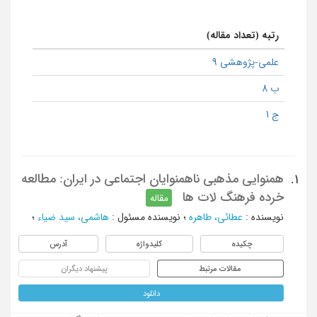
رتبه (تعداد مقاله)
علمی-پژوهشی 9
ب 8
ج 1
همنوایی مذهبی ناهمنوایان اجتماعی در ایران: مطالعه
1.
خرده فرهنگ لات ها
مقاله
نویسنده
:
عطائی، طاهره
؛
نویسنده مسئول
:
هاشمی، سید ضیاء
؛
چکیده
کلیدواژه
آدرس
مقالات مرتبط
پیشنهاد دیگران
دانلود