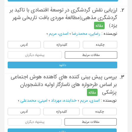
ارزیابی نقش گردشگری در توسعۀ اقتصادی با تاکید بر
2.
گردشگری مذهبی(مطالعۀ موردی بافت تاریخی شهر
یزد)
مقاله
نویسنده
:
رضایی، محمدرضا
؛
اسدی، مریم
؛
چکیده
کلیدواژه
آدرس
مقالات مرتبط
پیشنهاد دیگران
دانلود
بررسی پیش بینی کننده های کاهنده هوش اجتماعی
3.
بر اساس طرحواره های ناسازگار اولیه دانشجویان
پزشکی
مقاله
نویسنده
:
اسدی، مریم
؛
خدابنده، مهرداد
؛
امینی، محمدعلی
؛
چکیده
کلیدواژه
آدرس
مقالات مرتبط
پیشنهاد دیگران
دانلود