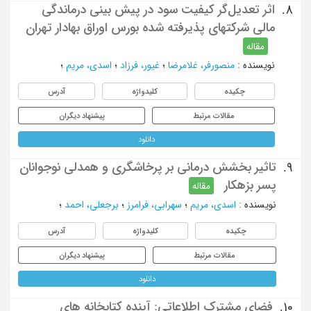
اثر تعدیل‌گر کیفیت سود در پیش بینی درماندگی
8.
مالی شرکتهای پذیرفته شده بورس اوراق بهادار تهران
مقاله
نویسنده
:
منصورفر، غلامرضا
؛
غیور، فرزاد
؛
اسدی، مریم
؛
چکیده
کلیدواژه
آدرس
مقالات مرتبط
پیشنهاد دیگران
دانلود
تاثیر بخشش درمانی بر پرخاشگری و همدلی نوجوانان
9.
پسر بزهکار
مقاله
نویسنده
:
اسدی، مریم
؛
سهرابی، فرامرز
؛
برجعلی، احمد
؛
چکیده
کلیدواژه
آدرس
مقالات مرتبط
پیشنهاد دیگران
دانلود
فضای مشترک اطلاعاتی: آینده کتابخانه های
10.