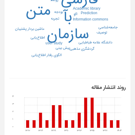
متن
Academic library
بآ
بودجه
Prediction
اکو
تجربه
Information commons
سازمان
جامعه‌شناسی
ماشین بردار پشتیبان
توصیف
اطلاع‌یابی
دانشگاه علامه طباطبایی
user study
پیش بینی
گردشگری مذهبی
الگوی رفتار اطلاع‌یابی
روند انتشار مقاله
4
3
2
1
0
1382
1386
1389
1391
1393
1395
1397
1404