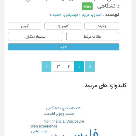
دانشگاهی
مقاله
نویسنده
:
اسدی، مریم
؛
مهدیقلی، حمید
؛
چکیده
کلیدواژه
آدرس
مقالات مرتبط
پیشنهاد دیگران
دانلود
3
2
1
کلیدواژه های مرتبط
کتابخانه های دانشگاهی
جست وجوی اطلاعات
Non financial Disclosure
Web experience
فارسی
تولید علمی
رواﺑﻂ