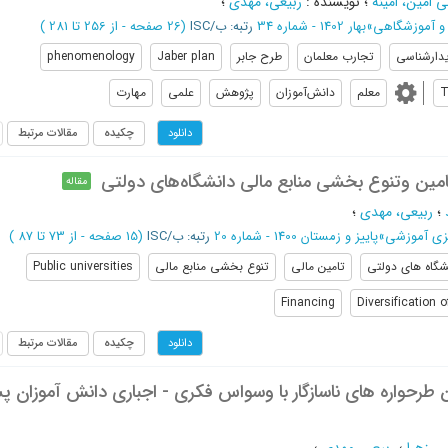
 امین، امینه
؛
نویسنده
:
ربیعی، مهدی
؛
و آموزشگاهی
»
بهار 1402 - شماره 34
رتبه: ب/ISC
(‎26 صفحه -
از 256 تا 281
)
دارشناسی
تجارب معلمان
طرح جابر
Jaber plan
phenomenology
T
معلم
دانش‌آموزان
پژوهش
علمی
مهارت
چکیده
مقالات مرتبط
دانلود
امین وتنوع بخشی منابع مالی دانشگاه‌های دولتی
مقاله
؛
ربیعی، مهدی
؛
یزی آموزشی
»
پاییز و زمستان 1400 - شماره 20
رتبه: ب/ISC
(‎15 صفحه -
از 73 تا 87
)
شگاه های دولتی
تامین مالی
تنوع بخشی منابع مالی
Public universities
Financing
Diversification 
چکیده
مقالات مرتبط
دانلود
ن طرحواره های ناسازگار با وسواس فکری - اجباری دانش آموزان پ