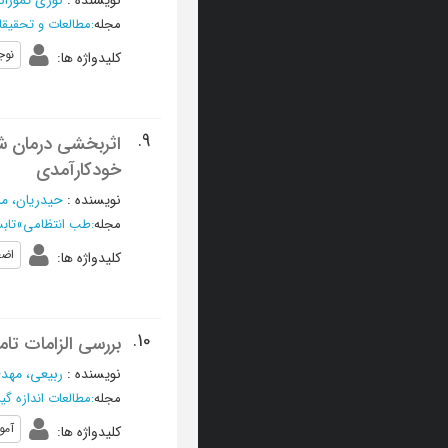
نویسنده
:
نوری تموزان
مجله
:
مطالعات و تحقیقا
نوج
کلیدواژه ها
:
9.
اثر‌بخشی درمان ش
خود‌کارآمدی
نویسنده
:
حیدریان، مر
مجله
:
طب انتظامی
»
تابستان 1397
اضط
کلیدواژه ها
:
10.
بررسی الزامات تا
نویسنده
:
ربیعی، مهد
مجله
:
مطالعات اندازه گ
آمو
کلیدواژه ها
: