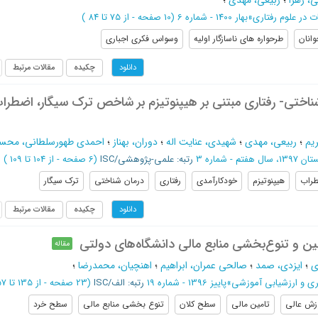
ی، زهرا
؛
ربیعی، مهدی
؛
ت در علوم رفتاری
»
بهار 1400 - شماره 6
(‎10 صفحه -
از 75 تا 84
)
وانان
طرحواره های ناسازگار اولیه
وسواس فکری اجباری
چکیده
مقالات مرتبط
دانلود
ناختی- رفتاری مبتنی بر هیپنوتیزم بر شاخص ترک سیگار، اضطرا
یم
؛
ربیعی، مهدی
؛
شهیدی، عنایت اله
؛
دوران، بهناز
؛
احمدی طهورسلطانی، محس
، سال هفتم - شماره 3
رتبه: علمی-پژوهشی/ISC
(‎6 صفحه -
از 104 تا 109
)
راب
هیپنوتیزم
خودکارآمدی
رفتاری
درمان شناختی
ترک سیگار
چکیده
مقالات مرتبط
دانلود
مین و تنوع‌بخشی منابع مالی دانشگاه‌های دولتی
مقاله
ی
؛
ایزدی، صمد
؛
صالحی عمران، ابراهیم
؛
اهنچیان، محمدرضا
؛
یری و ارزشیابی آموزشی
»
پاییز 1396 - شماره 19
رتبه: الف/ISC
(‎23 صفحه -
از 135 تا 157
زش عالی
تامین مالی
سطح کلان
تنوع بخشی منابع مالی
سطح خرد