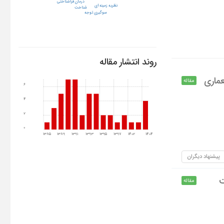
درمان فراشناختی
نظریه زمینه ای
شناخت
سوگیری توجه
روند انتشار مقاله
ماری
مقاله
6
4
2
0
1385
1389
1391
1393
1395
1397
1402
1404
پیشنهاد دیگران
ت
مقاله