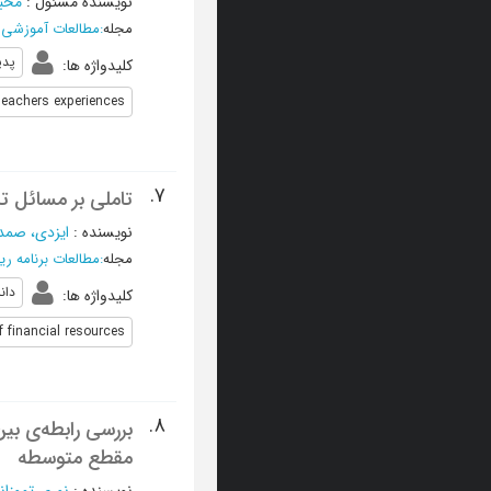
نویسنده مسئول
:
محبی
مجله
:
مطالعات آموزشی 
پدی
کلیدواژه ها
:
eachers experiences
7.
تاملی بر مسائل ت
نویسنده
:
ایزدی، صمد
مجله
:
مطالعات برنامه ر
دان
کلیدواژه ها
:
of financial resources
8.
بررسی رابطه‌ی بی
مقطع متوسطه