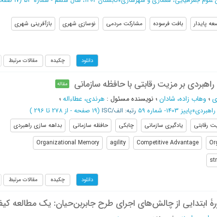
علوم جغرافیایی، معماری و شهرسازی
»
تابستان 1404، سال ششم - شماره 53
(‎17 صفحه -
عه پایدار
بافت فرسوده
مشارکت مردمی
نوسازی شهری
بازآفرینی شهری
چکیده
مقالات مرتبط
دانلود
ی راهبردی بر مزیت رقابتی با حافظه سازمانی
مقاله
ی
؛
وهاب زاده، شادان
؛
نویسنده مسئول
:
هرندی، عطاءاله
؛
راهبردی
»
پاییز 1403- شماره 59
رتبه: الف/ISC
(‎19 صفحه -
از 278 تا 296
)
ت رقابتی
یادگیری سازمانی
چابکی
حافظه سازمانی
بداهه سازی راهبردی
Organizational Memory
agility
Competitive Advantage
Or
st
چکیده
مقالات مرتبط
دانلود
ۀ ابتدایی از چالش‌های اجرای طرح جابربن‌حیان: یک مطالعه کی