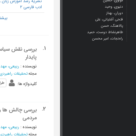
مولوی، حسین
نشریه رشد آموزش زبان و
دنیوی، وحید
ادب فارسی 2
دوران، بهناز
فتحی آشتیانی، علی
پالاهنگ، حسن
طاهرنشاط دوست، حمید
راه‌نجات، امیر محسن
1.
بررسی نقش سیاس
پایدار
نویسنده
:
ربیعی، مهد
مجله
:
تحقیقات راهبردی 
طرا
کلیدواژه ها
:
2.
بررسی چالش ها و
مردمی
نویسنده
:
ربیعی، مهد
مجله
:
تحقیقات راهبردی 