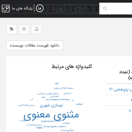
پایگاه های ما
دانلود فهرست مقالات نویسنده
کلیدواژه های مرتبط
 (تعداد
ه)
ناقة
-پژوهشی 21
مصرف‌کنندگان شیشه
استادان
اختلال هراس اجتماعی
آمفتامین
منور
psychological well being
آب
بآ
نوسازی شهری
موفقیت
درمان فراشناختی
مثنوی معنوی
مهارت
تفاوت
Amphetamine
خانواده
درمان فراشناخت
Metacognitive Beliefs
Validity
سوگیری توجه