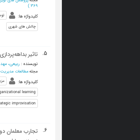
مجله
:
پژوهش های نوین 
)
369
توس
کلیدواژه ها
:
چالش های شهری
5.
تاثیر بداهه‌پرداز
نویسنده
:
ربیعی، مهد
مجله
:
مطالعات مدیریت 
مزی
کلیدواژه ها
:
ganizational learning
rategic improvisation
6.
تجارب معلمان دور