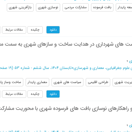
عه پایدار
بافت فرسوده
مشارکت مردمی
نوسازی شهری
بازآفرینی شهری
چکیده
مقالات مرتبط
دانلود
ت‌ های شهرداری در هدایت ساخت و سازهای شهری به سمت مع
ی
؛
علوم جغرافیایی، معماری و شهرسازی
»
تابستان 1404، سال ششم - شماره 53
(‎19 صفحه -
ریت شهری
طراحی اقلیمی
سیاست های شهری
معماری پایدار
ساخت وساز پای
چکیده
مقالات مرتبط
دانلود
 راهکارهای نوسازی بافت های فرسوده شهری با محوریت مشارک
ی
؛