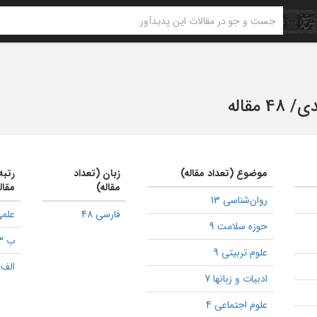
دی
/
48 مقاله
موضوع (تعداد مقاله)
زبان (تعداد
رتبه
مقاله)
مقال
روان‌شناسی 13
فارسی 48
علمی
حوزه سلامت 9
ب 3
علوم تربیتی 9
الف 2
ادبیات و زبانها 7
علوم اجتماعی 4