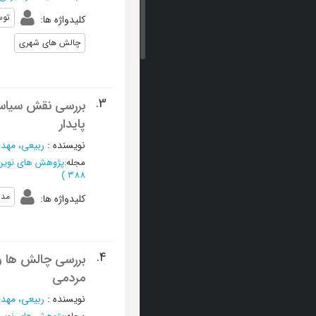
توس
کلیدواژه ها
:
چالش های شهری
3.
بررسی نقش سیاس
پایدار
نویسنده
:
ربیعی، مهد
مجله
:
پژوهش های نوین 
)
388
مدی
کلیدواژه ها
:
4.
بررسی چالش ها و
مردمی
نویسنده
:
ربیعی، مهد