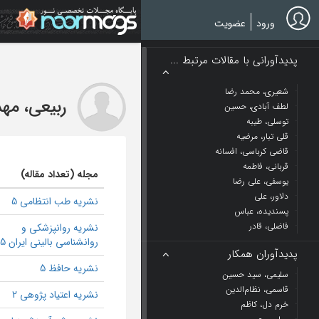
Ski
t
ورود
عضویت
mai
conten
پدیدآورانی با مقالات مرتبط ...
شعیری، محمد رضا
ربیعی، مه
لطف آبادی، حسین
توسلی، طیبه
قلی تبار، مرضیه
قاضی کرباسی، افسانه
قربانی، فاطمه
مجله (تعداد مقاله)
یوسفی، علی رضا
دلاور، علی
نشریه طب انتظامی 5
پسندیده، عباس
فاضلی، قادر
نشریه روانپزشکی و
روانشناسی بالینی ایران 5
پدیدآوران همکار
نشریه حافظ 5
سلیمی، سید حسین
قاسمی، نظام‌الدین
نشریه اعتیاد پژوهی 2
خرم دل، کاظم