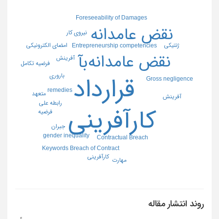
Foreseeability of Damages
نقض عامدانه
نیروی کار
امضای الکترونیکی
ژنتیکی
Entrepreneurship competencies
نقض عامدانه
بآ
آفرینش
فرضیه تکامل
باروری
قرارداد
Gross negligence
remedies
متعهد
آفرینش
رابطه علی
کارآفرینی
فرضیه
جبران
gender inequality
Contractual Breach
Keywords Breach of Contract
کارآفرینی
مهارت
روند انتشار مقاله
4