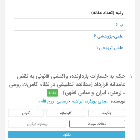
رتبه (تعداد مقاله)
ب 6
علمی-پژوهشی 6
علمی-ترویجی 1
حکم به خسارات‌ بازدارنده، واکنشی ‌قانونی به نقض‌
1.
عامدانه قرارداد (مطالعه ‌‌تطبیقی در نظام کامن‌لا، رومی
ـ ژرمنی، ایران و مبانی ‌فقهی)
مقاله
نویسنده
:
عبدی پورفرد، ابراهیم
؛
رضایی، روح الله
؛
چکیده
کلیدواژه
آدرس
مقالات مرتبط
پیشنهاد دیگران
دانلود