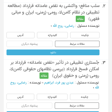
سلب منافع؛ واکنشی به نقض ‌عامدانه قرارداد (مطالعه
2.
‌تطبیقی در نظام‌ کامن‌لا، رومی-ژرمنی، ایران و مبانی‌
فقهی)
مقاله
نویسنده مسئول
:
رضایی، روح الله
؛
چکیده
کلیدواژه
آدرس
مقالات مرتبط
پیشنهاد دیگران
دانلود
جُستاری تطبیقی در تأثیر «نقض عامدانه» قرارداد بر
3.
امکان فسخ قرارداد (بررسی نظامهای حقوقی کامن‌لا،
رومی-ژرمنی و حقوق ایران)
مقاله
نویسنده مسئول
:
عبدی پور فرد، ابراهیم
؛
نویسنده
:
رضایی، روح
الله
؛
چکیده
کلیدواژه
آدرس
مقالات مرتبط
پیشنهاد دیگران