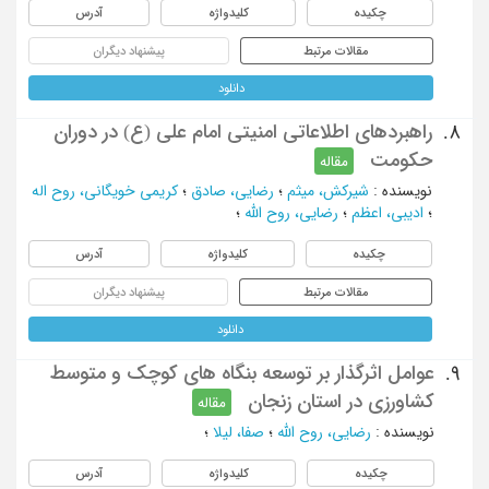
چکیده
کلیدواژه
آدرس
مقالات مرتبط
پیشنهاد دیگران
دانلود
راهبردهای اطلاعاتی امنیتی امام علی (ع) در دوران
8.
حکومت
مقاله
نویسنده
:
شیرکش، میثم
؛
رضایی، صادق
؛
کریمی خویگانی، روح اله
؛
ادیبی، اعظم
؛
رضایی، روح الله
؛
چکیده
کلیدواژه
آدرس
مقالات مرتبط
پیشنهاد دیگران
دانلود
عوامل اثرگذار بر توسعه بنگاه های کوچک و متوسط
9.
کشاورزی در استان زنجان
مقاله
نویسنده
:
رضایی، روح الله
؛
صفا، لیلا
؛
چکیده
کلیدواژه
آدرس