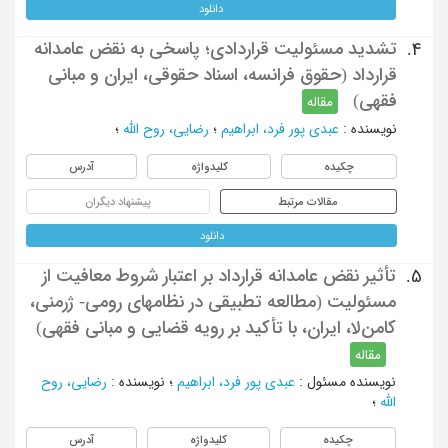
دانلود
تشدید مسئولیت قراردادی؛ پاسخی به نقض عامدانه
4.
قرارداد (حقوق فرانسه، اسناد حقوقی، ایران و مبانی
فقهی)
مقاله
نویسنده
:
عبدی پور فرد، ابراهیم
؛
رضایی، روح الله
؛
چکیده
کلیدواژه
آدرس
مقالات مرتبط
پیشنهاد دیگران
دانلود
تأثیر نقض عامدانه قرارداد بر اعتبار شروط معافیت از
5.
مسئولیت (مطالعه تطبیقی در نظامهای رومی- ژرمنی،
کامن‌لا، ایران، با تأکید بر رویه قضایی و مبانی فقهی)
مقاله
نویسنده مسئول
:
عبدی پور فرد، ابراهیم
؛
نویسنده
:
رضایی، روح
الله
؛
چکیده
کلیدواژه
آدرس