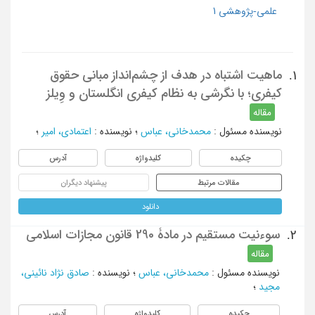
علمی-پژوهشی 1
ماهیت اشتباه در هدف از چشم‌انداز مبانی حقوق
1.
کیفری؛ با نگرشی به نظام کیفری انگلستان و وِیلز
مقاله
نویسنده مسئول
:
محمدخانی، عباس
؛
نویسنده
:
اعتمادی، امیر
؛
چکیده
کلیدواژه
آدرس
مقالات مرتبط
پیشنهاد دیگران
دانلود
سوءنیت مستقیم در مادۀ 290 قانون مجازات اسلامی
2.
مقاله
نویسنده مسئول
:
محمدخانی، عباس
؛
نویسنده
:
صادق نژاد نائینی،
مجید
؛
چکیده
کلیدواژه
آدرس