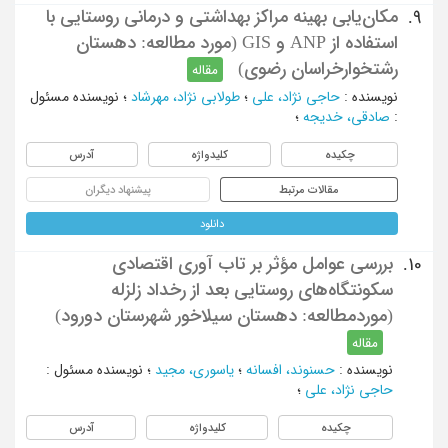
مکان‌یابی بهینه مراکز بهداشتی و درمانی روستایی با
9.
استفاده از ANP و GIS (مورد مطالعه: دهستان
رشتخوارخراسان رضوی)
مقاله
نویسنده
:
حاجی نژاد، علی
؛
طولابی نژاد، مهرشاد
؛
نویسنده مسئول
:
صادقی، خدیجه
؛
چکیده
کلیدواژه
آدرس
مقالات مرتبط
پیشنهاد دیگران
دانلود
بررسی عوامل مؤثر بر تاب آوری اقتصادی
10.
سکونتگاه‌های روستایی بعد از رخداد زلزله
(موردمطالعه: دهستان سیلاخور شهرستان دورود)
مقاله
نویسنده
:
حسنوند، افسانه
؛
یاسوری، مجید
؛
نویسنده مسئول
:
حاجی نژاد، علی
؛
چکیده
کلیدواژه
آدرس