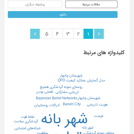
مقالات مرتبط
پیشنهاد دیگران
دانلود
5
4
3
2
1
کلیدواژه های مرتبط
شهرستان چابهار
مدل گسترش عملکرد کیفیت QFD
روستای نمونه گردشگری هجیج
فصلی بودن
ارزيابي مشاركتي
شهرستان چابهار
Bayesian Belief Networks
Baneh City
هویت تاریخی
ادراکات روستاییان
شهر بانه
فرصت
نقاط قوت
گردشگری سلامت
شهر بانه
شبکه‌های اجتماعی
مناطق نمونه گردشگری
موفقیت