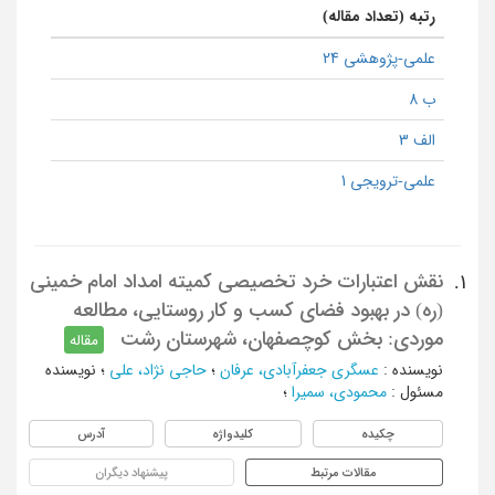
رتبه (تعداد مقاله)
علمی-پژوهشی 24
ب 8
الف 3
علمی-ترویجی 1
نقش اعتبارات خرد تخصیصی کمیته امداد امام خمینی
1.
(ره) در بهبود فضای کسب و کار روستایی، مطالعه
موردی: بخش کوچصفهان، شهرستان رشت
مقاله
نویسنده
:
عسگری جعفرآبادی، عرفان
؛
حاجی نژاد، علی
؛
نویسنده
مسئول
:
محمودی، سمیرا
؛
چکیده
کلیدواژه
آدرس
مقالات مرتبط
پیشنهاد دیگران