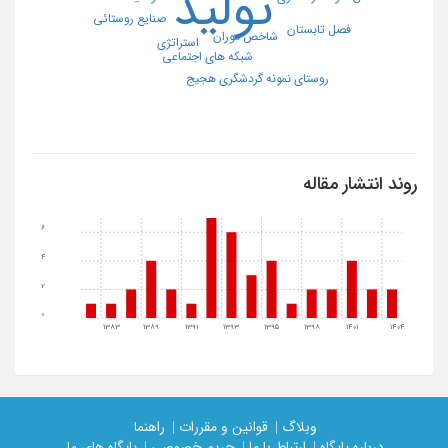
تولید
صنایع روستائی
فصل تابستان
شاخص موران
استراتژی
شبکه های اجتماعی
روستای نمونه گردشگری هجیج
روند انتشار مقاله
6
4
2
0
1383
1389
1391
1393
1395
1398
1401
1404
وبلاگ |
قوانین و مقررات |
راهنما
درباره پایگاه |
ارتباط با ما |
حریم خصوصی |
پایگاه های ما