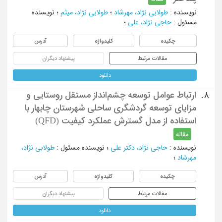
نویسنده
:
طولابی نژاد، مهرشاد
؛
طولابی نژاد، میثم
؛
نویسنده
مسئول
:
حاجی نژاد، علی
؛
چکیده
کلیدواژه
آدرس
مقالات مرتبط
پیشنهاد دیگران
دانلود
ارتباط عوامل توسعه چشم‌انداز مستقل روستایی و
8.
مزایای توسعه گردشگری ساحلی شهرستان چابهار با
استفاده از مدل گسترش عملکرد کیفیت (QFD)
مقاله
نویسنده
:
حاجی نژاد، دکتر علی
؛
نویسنده مسئول
:
طولابی نژاد،
مهرشاد
؛
چکیده
کلیدواژه
آدرس
مقالات مرتبط
پیشنهاد دیگران
دانلود