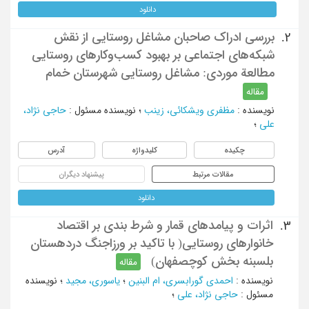
دانلود
بررسی ادراک صاحبان مشاغل روستایی از نقش
2.
شبکه‌های اجتماعی بر بهبود کسب‌وکارهای روستایی
مطالعة موردی: مشاغل روستایی شهرستان خمام
مقاله
نویسنده
:
مظفری ویشکائی، زینب
؛
نویسنده مسئول
:
حاجی نژاد،
علی
؛
چکیده
کلیدواژه
آدرس
مقالات مرتبط
پیشنهاد دیگران
دانلود
اثرات و پیامدهای قمار و شرط بندی بر اقتصاد
3.
خانوارهای روستایی( با تاکید بر ورزاجنگ دردهستان
بلسبنه بخش کوچصفهان)
مقاله
نویسنده
:
احمدی گورابسری، ام البنین
؛
یاسوری، مجید
؛
نویسنده
مسئول
:
حاجی نژاد، علی
؛