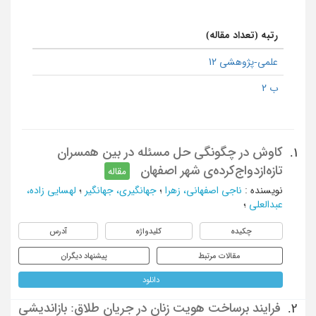
رتبه (تعداد مقاله)
علمی-پژوهشی 12
ب 2
کاوش در چگونگی حل‌ مسئله در بین همسران
1.
تازه‌ازدواج‌کرده‌ی شهر اصفهان
مقاله
نویسنده
:
ناجی اصفهانی، زهرا
؛
جهانگیری، جهانگیر
؛
لهسایی زاده،
عبدالعلی
؛
چکیده
کلیدواژه
آدرس
مقالات مرتبط
پیشنهاد دیگران
دانلود
فرایند برساخت هویت زنان در جریان طلاق: بازاندیشی
2.