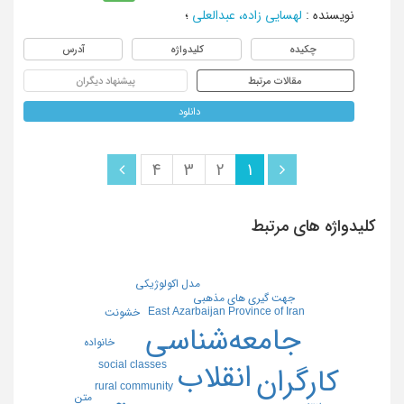
نویسنده
:
لهسایی زاده، عبدالعلی
؛
چکیده
کلیدواژه
آدرس
مقالات مرتبط
پیشنهاد دیگران
دانلود
4
3
2
1
کلیدواژه های مرتبط
مدل اکولوژیکی
جهت گیری های مذهبی
East Azarbaijan Province of Iran
خشونت
جامعه‌شناسی
خانواده
social classes
انقلاب
کارگران
rural community
متن