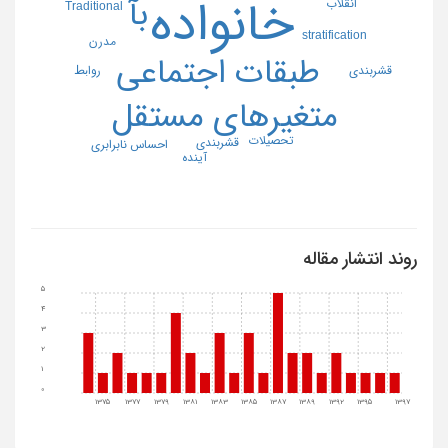
بآ
خانواده
انقلاب
Traditional
stratification
مدرن
طبقات اجتماعی
قشربندی
رواﺑﻂ
متغیرهای مستقل
تحصیلات
قشربندی
احساس نابرابری
آینده
روند انتشار مقاله
5
4
3
2
1
0
1375
1377
1379
1381
1383
1385
1387
1389
1392
1395
1397