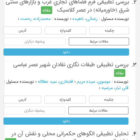
بررسی تطبیقی فرمِ فضاهای تجاریِ غرب و بازارهای سنتی
2.
شرق (خاورمیانه) در عصر کلاسیک
مقاله
نویسنده مسئول
:
رضائی، ناهیده
؛
نویسنده
:
محمدزاده، رحمت
؛
چکیده
کلیدواژه
آدرس
مقالات مرتبط
پیشنهاد دیگران
دانلود
بررسی تطبیقی طبقات نگاری نقادان شهیر عصر عباسی
3.
مقاله
نویسنده
:
موسوی، سیده مریم
؛
افتخاری، سید عطااله
؛
نویسنده مسئول
:
قلی تبار، مرضیه
؛
چکیده
کلیدواژه
آدرس
مقالات مرتبط
پیشنهاد دیگران
دانلود
تحلیل تطبیقی الگوهای حکمرانی محلی و نقش آن در
4.