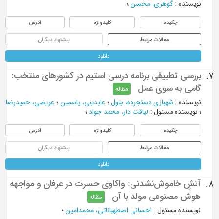
نویسنده
:
گوهری، محسن
؛
چکیده
کلیدواژه
آدرس
مقالات مرتبط
پیشنهاد دیگران
دانلود
بررسی تطبیقی برنامه درسی استیم در کشورهای منتخب:
7.
گامی به سوی عمل
مقاله
نویسنده
:
شهبازی دستجرده، بتول
؛
عابدینی، یاسمین
؛
عریضی، حمیدرضا
؛
نویسنده مسئول
:
لیاقت دار، محمد جواد
؛
چکیده
کلیدواژه
آدرس
مقالات مرتبط
پیشنهاد دیگران
دانلود
آتشِ خاموش‌نشدنی: واکاوی حسرت در عرفان و مواجهه
8.
هوش مصنوعی مولد با آن
مقاله
نویسنده مسئول
:
احسانی اصطهباناتی، محمدامین
؛