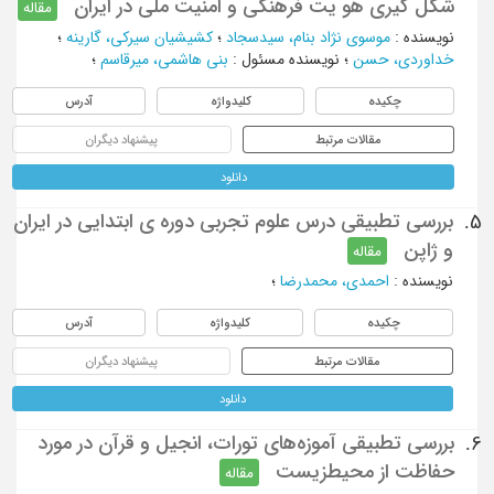
شکل گیری هو یت فرهنگی و امنیت ملی در ایران
مقاله
نویسنده
:
موسوی نژاد بنام، سیدسجاد
؛
کشیشیان سیرکی، گارینه
؛
خداوردی، حسن
؛
نویسنده مسئول
:
بنی‌ هاشمی، میرقاسم
؛
چکیده
کلیدواژه
آدرس
مقالات مرتبط
پیشنهاد دیگران
دانلود
بررسی تطبیقی درس علوم تجربی دوره ی ابتدایی در ایران
5.
و ژاپن
مقاله
نویسنده
:
احمدی، محمدرضا
؛
چکیده
کلیدواژه
آدرس
مقالات مرتبط
پیشنهاد دیگران
دانلود
بررسی تطبیقی آموزه‌های تورات، انجیل و قرآن در مورد
6.
حفاظت از محیطزیست
مقاله