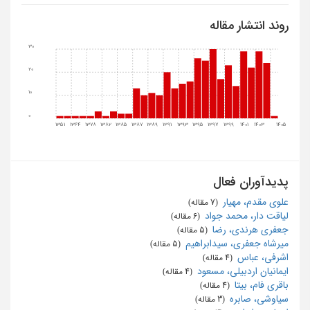
روند انتشار مقاله
30
20
10
0
1351
1364
1378
1382
1385
1387
1389
1391
1393
1395
1397
1399
1401
1403
1405
پدیدآوران فعال
علوی مقدم، مهیار
‏ (7 مقاله)
لیاقت دار، محمد جواد
‏ (6 مقاله)
جعفری هرندی، رضا
‏ (5 مقاله)
میرشاه جعفری، سیدابراهیم
‏ (5 مقاله)
اشرفی، عباس
‏ (4 مقاله)
ایمانیان اردبیلی، مسعود
‏ (4 مقاله)
باقری فام، بیتا
‏ (4 مقاله)
سیاوشی، صابره
‏ (3 مقاله)