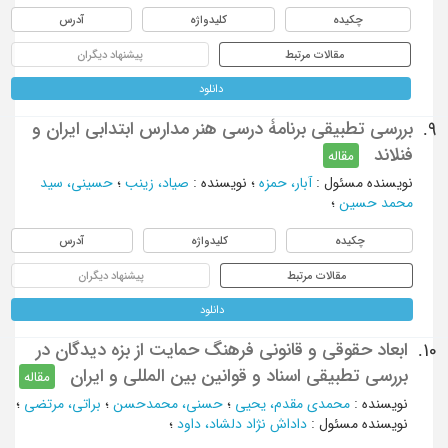
چکیده
کلیدواژه
آدرس
مقالات مرتبط
پیشنهاد دیگران
دانلود
بررسی تطبیقی برنامۀ درسی هنر مدارس ابتدابی ایران و
9.
فنلاند
مقاله
نویسنده مسئول
:
آبار، حمزه
؛
نویسنده
:
صیاد، زینب
؛
حسینی، سید
محمد حسین
؛
چکیده
کلیدواژه
آدرس
مقالات مرتبط
پیشنهاد دیگران
دانلود
ابعاد حقوقی و قانونی فرهنگ حمایت از بزه دیدگان در
10.
بررسی تطبیقی اسناد و قوانین بین المللی و ایران
مقاله
نویسنده
:
محمدی مقدم، یحیی
؛
حسنی، محمدحسن
؛
براتی، مرتضی
؛
نویسنده مسئول
:
داداش نژاد دلشاد، داود
؛