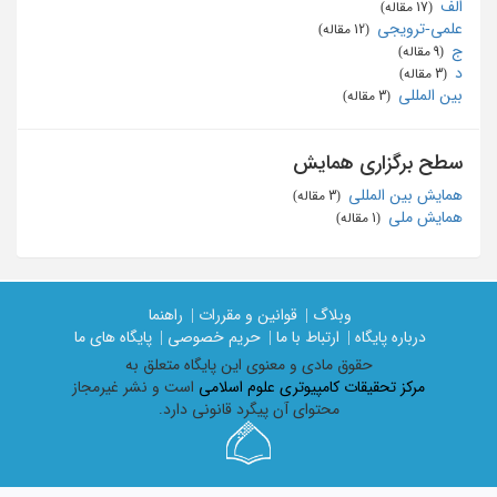
الف
‏ (17 مقاله)
علمی-ترویجی
‏ (12 مقاله)
ج
‏ (9 مقاله)
د
‏ (3 مقاله)
بین المللی
‏ (3 مقاله)
سطح برگزاری همایش
همایش بین المللی
‏ (3 مقاله)
همایش ملی
‏ (1 مقاله)
وبلاگ |
قوانین و مقررات |
راهنما
درباره پایگاه |
ارتباط با ما |
حریم خصوصی |
پایگاه های ما
حقوق مادی و معنوی اين پايگاه متعلق به
مرکز تحقیقات کامپیوتری علوم اسلامی
است و نشر غیرمجاز
محتوای آن پیگرد قانونی دارد.