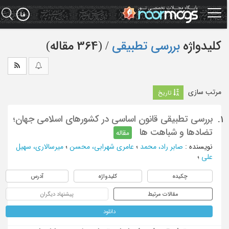
Ski
t
mai
conten
کلیدواژه
بررسی تطبیقی
‏/ (364 مقاله)
مرتب سازی
تاریخ
بررسی تطبیقی قانون اساسی در کشورهای اسلامی جهان؛
1.
تضادها و شباهت ها
مقاله
نویسنده
:
صابر راد، محمد
؛
عامري شهرابي، محسن
؛
ميرسالاري، سهيل
علي
؛
چکیده
کلیدواژه
آدرس
مقالات مرتبط
پیشنهاد دیگران
دانلود