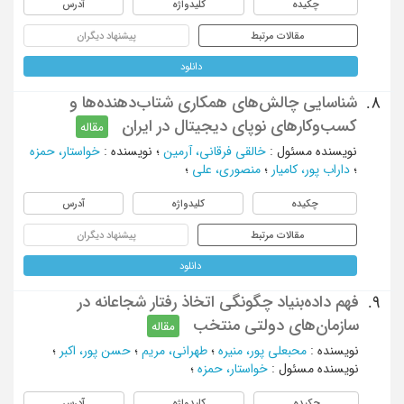
چکیده
کلیدواژه
آدرس
مقالات مرتبط
پیشنهاد دیگران
دانلود
شناسایی چالش‌های همکاری شتاب‌دهنده‌ها و
8.
کسب‌وکارهای نوپای دیجیتال در ایران
مقاله
نویسنده مسئول
:
خالقی فرقانی، آرمین
؛
نویسنده
:
خواستار، حمزه
؛
داراب پور، کامیار
؛
منصوری، علی
؛
چکیده
کلیدواژه
آدرس
مقالات مرتبط
پیشنهاد دیگران
دانلود
فهم داده‌بنیاد چگونگی اتخاذ رفتار شجاعانه در
9.
سازمان‌های دولتی منتخب
مقاله
نویسنده
:
محبعلی پور، منیره
؛
طهرانی، مریم
؛
حسن پور، اکبر
؛
نویسنده مسئول
:
خواستار، حمزه
؛
چکیده
کلیدواژه
آدرس