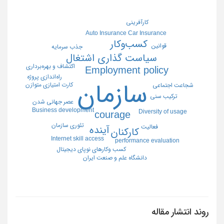
کارآفرینی
Auto Insurance Car Insurance
کسب‌وکار
قوانین
جذب سرمایه
سیاست گذاری اشتغال
اکتشاف و بهره‌برداری
Employment policy
راه‌اندازی پروژه
سازمان
کارت امتیازی متوازن
شجاعت اجتماعی
ترکیب سنی
عصر جهانی شدن
Business development
Diversity of usage
courage
تئوری سازمان
فعالیت
آینده
کارکنان
Internet skill access
performance evaluation
کسب وکارهای نوپای دیجیتال
دانشگاه علم و صنعت ایران
روند انتشار مقاله