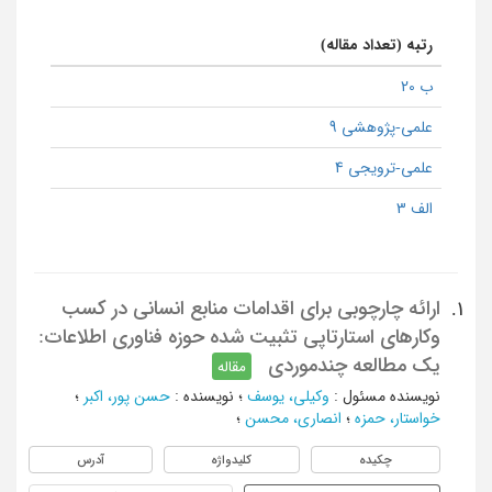
رتبه (تعداد مقاله)
ب 20
علمی-پژوهشی 9
علمی-ترویجی 4
الف 3
ارائه چارچوبی برای اقدامات منابع انسانی در کسب
1.
وکارهای استارتاپی تثبیت شده حوزه فناوری اطلاعات:
یک مطالعه چندموردی
مقاله
نویسنده مسئول
:
وکیلی، یوسف
؛
نویسنده
:
حسن پور، اکبر
؛
خواستار، حمزه
؛
انصاری، محسن
؛
چکیده
کلیدواژه
آدرس