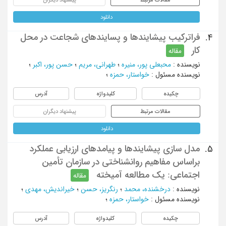
دانلود
فراترکیب پیشایندها و پسایندهای شجاعت در محل
4.
کار
مقاله
نویسنده
:
محبعلی پور، منیره
؛
طهرانی، مریم
؛
حسن پور، اکبر
؛
نویسنده مسئول
:
خواستار، حمزه
؛
چکیده
کلیدواژه
آدرس
مقالات مرتبط
پیشنهاد دیگران
دانلود
مدل ‌سازی پیشایندها و پیامدهای ارزیابی عملکرد
5.
براساس مفاهیم روانشناختی در سازمان تأمین
اجتماعی: یک مطالعه آمیخته
مقاله
نویسنده
:
درخشنده، محمد
؛
رنگریز، حسن
؛
خیراندیش، مهدی
؛
نویسنده مسئول
:
خواستار، حمزه
؛
چکیده
کلیدواژه
آدرس