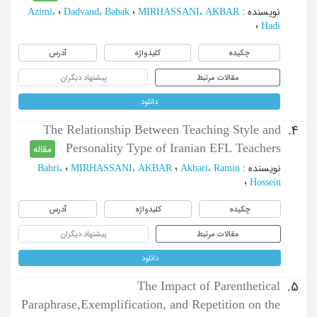
نویسنده
:
MIRHASSANI، AKBAR
؛
Dadvand، Babak
؛
Azimi،
Hadi
؛
چکیده
کلیدواژه
آدرس
مقالات مرتبط
پیشنهاد دیگران
دانلود
The Relationship Between Teaching Style and
4.
Personality Type of Iranian EFL Teachers
مقاله
نویسنده
:
Akbari، Ramin
؛
MIRHASSANI، AKBAR
؛
Bahri،
Hossein
؛
چکیده
کلیدواژه
آدرس
مقالات مرتبط
پیشنهاد دیگران
دانلود
The Impact of Parenthetical
5.
Paraphrase,Exemplification, and Repetition on the