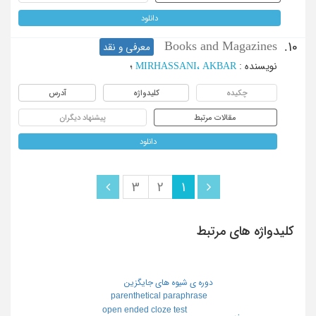
دانلود
Books and Magazines
10.
معرفی و نقد
نویسنده
:
MIRHASSANI، AKBAR
؛
چکیده
کلیدواژه
آدرس
مقالات مرتبط
پیشنهاد دیگران
دانلود
3
2
1
کلیدواژه های مرتبط
دوره ی شیوه های جایگزین
parenthetical paraphrase
open ended cloze test