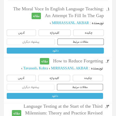
The Moral Voce In English Language Teaching:
1.
An Attempt To Fill In The Gap
مقاله
نویسنده
:
MIRHASSANI، AKBAR
؛
چکیده
کلیدواژه
آدرس
مقالات مرتبط
پیشنهاد دیگران
دانلود
How to Reduce Forgetting
2.
مقاله
نویسنده
:
MIRHASSANI، AKBAR
؛
Tavassoli، Kobra
؛
چکیده
کلیدواژه
آدرس
مقالات مرتبط
پیشنهاد دیگران
دانلود
Language Testing at the Start of the Third
3.
Milennium: Theory and Practice Revised
مقاله