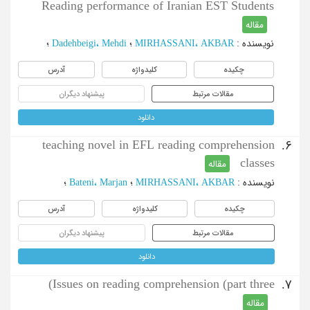
Reading performance of Iranian EST Students
مقاله
نویسنده
:
MIRHASSANI، AKBAR
؛
Dadehbeigi، Mehdi
؛
چکیده
کلیدواژه
آدرس
مقالات مرتبط
پیشنهاد دیگران
دانلود
teaching novel in EFL reading comprehension
6.
classes
مقاله
نویسنده
:
MIRHASSANI، AKBAR
؛
Bateni، Marjan
؛
چکیده
کلیدواژه
آدرس
مقالات مرتبط
پیشنهاد دیگران
دانلود
Issues on reading comprehension (part three)
7.
مقاله