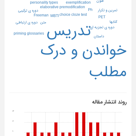
فنون
exemplification
personality types
elaborative premodification
Ph
تمرین و تکرار
دوره ی ترکیبی
choice cloze test
Freeman
MBTI
PET
کتاب‏ها
دوره ی ارتباطی
متن
تدریس
دوره ی تجزیه ای
priming glossaries
داستان
خواندن و درک
مطلب
روند انتشار مقاله
3
2
1