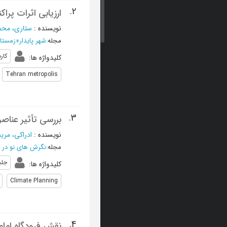
2.
ارزیابی اثرات پرا
نویسنده
:
ستاری، مح
مجله
:
شهر پایدار
»
زمستان 1399، دوره سوم 
کار
کلیدواژه ها
:
Tehran metropolis
3.
بررسی تأثیر عناص
نویسنده
:
ادراکی، مری
مجله
:
نگرش های نو در ج
جلف
کلیدواژه ها
:
Climate Planning
4.
نقش فرودگاه امام