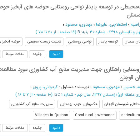
‌محیطی در توسعه پایدار نواحی روستایی حوضه های آبخیز حوض
سمنان
اضیه
؛
استعلاجی، علیرضا
؛
مهدوی، مسعود
؛
ار و تابستان 1398 - شماره 30
رتبه: B
(‎19 صفحه -
از 60 تا 78
)
ان سمنان
توسعه پایدار
نواحی روستایی
قابلیت زیست محیطی
حوضه آبخیز را
چکیده
مقالات مرتبط
دانلود
ستایی راهکاری جهت مدیریت منابع آب کشاورزی مورد مطالعه:
ن قوچان
ه، حسین
؛
مهدوی، مسعود
؛
نویسنده مسئول
:
کردوانی، پرویز
؛
یزی منطقه ای)
»
زمستان 1397، سال نهم - شماره 1
ISC
(‎10 صفحه -
از 7 تا 16
)
تا­های شهرستان قوچان
حکمروایی خوب روستایی
مدیریت منابع آب کشاورزی
Villages in Quchan
Good rural governance
agricultur
چکیده
مقالات مرتبط
دانلود