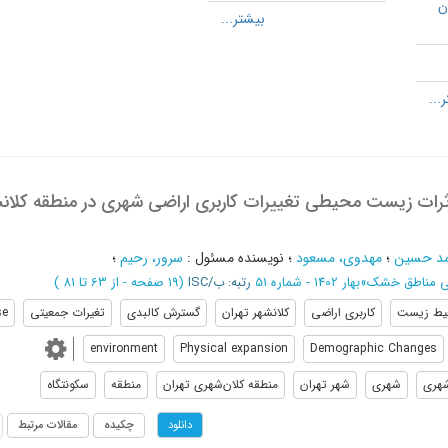
ن
اثرات زیست محیطی تغییرات کاربری اراضی شهری در منطقه کلان
مد حسین
؛
مهدوی، مسعود
؛
نویسنده مسئول
:
سرور، رحیم
؛
یی مناطق خشک
»
بهار 1402 - شماره 51
رتبه: ب/ISC
(‎19 صفحه -
از 63 تا 81
)
یط زیست
کاربری اراضی
کلانشهر تهران
گسترش کالبدی
تغیرات جمعیتی
se
environment
Physical expansion
Demographic Changes
شهری
شهری
شهر تهران
منطقه کلان‌شهری تهران
منطقه
سکونتگاه
چکیده
مقالات مرتبط
دانلود