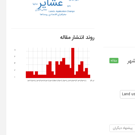
عشایر
مدلها
SPI
معانی القرآن
Lands Application Change
جغرافیای اقتصادی روستاها
روند انتشار مقاله
8
6
شهر
مقاله
4
2
0
1367
1370
1376
1379
1381
1384
1386
1388
1390
1392
1394
1396
1398
1402
Land u
پیشنهاد دیگران