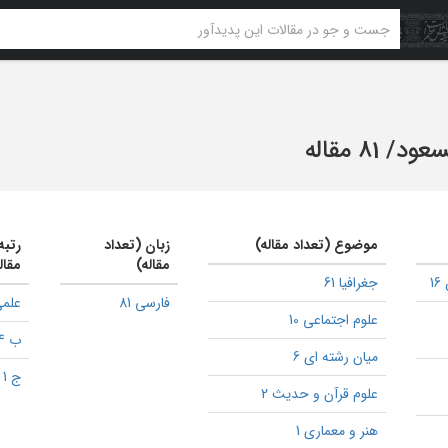
سعود
/
81 مقاله
موضوع (تعداد مقاله)
زبان (تعداد
رتبه
مقاله)
مقال
1
جغرافیا 61
فارسی 81
علمی
علوم اجتماعی 10
ب 4
میان رشته ای 6
ج 1
علوم قرآن و حدیث 2
هنر و معماری 1