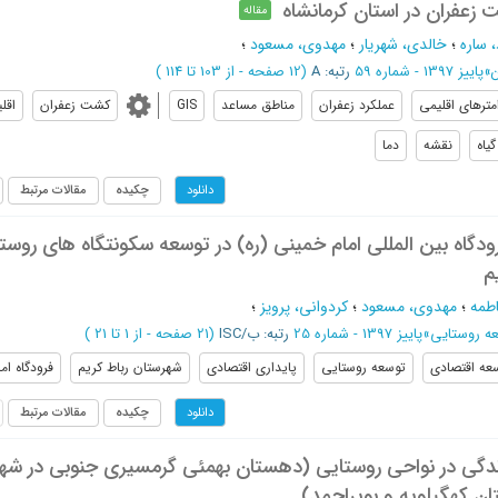
زعفران در استان کرمانشاه
مقاله
 ساره
؛
خالدی، شهریار
؛
مهدوی، مسعود
؛
»
پاییز 1397 - شماره 59
رتبه: A
(‎12 صفحه -
از 103 تا 114
)
امترهای اقلیمی
عملکرد زعفران
مناطق مساعد
GIS
کشت زعفران
اقل
گیاه
نقشه
دما
چکیده
مقالات مرتبط
دانلود
ودگاه بین المللی امام خمینی (ره) در توسعه سکونتگاه های روست
م
طمه
؛
مهدوی، مسعود
؛
کردوانی، پرویز
؛
عه روستایی
»
پاییز 1397 - شماره 25
رتبه: ب/ISC
(‎21 صفحه -
از 1 تا 21
)
عه اقتصادی
توسعه روستایی
پایداری اقتصادی
شهرستان رباط کریم
فرودگاه ام
چکیده
مقالات مرتبط
دانلود
ی ‌در ‌نواحی ‌روستایی (دهستان ‌بهمئی ‌گرمسیری ‌جنوبی ‌در ‌شه
ستان ‌کهگیلویه ‌و ‌بویراحمد)