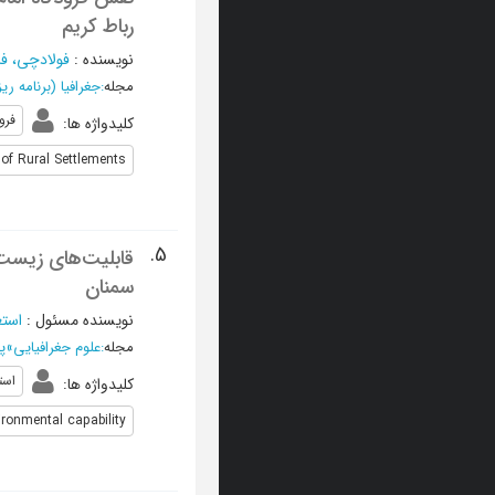
رباط کریم
نویسنده
:
فولادچی، فا
مجله
:
جغرافیا (برنامه ر
فرو
کلیدواژه ها
:
 of Rural Settlements
5.
قابلیت‌های زیست‌
سمنان
نویسنده مسئول
:
استع
مجله
:
علوم جغرافیایی
»
پا
است
کلیدواژه ها
:
ironmental capability