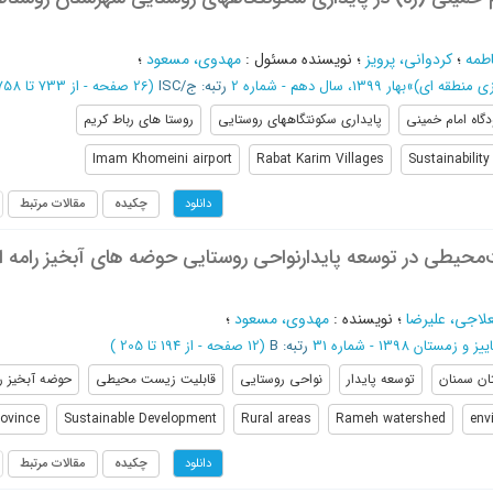
طمه
؛
کردوانی، پرویز
؛
نویسنده مسئول
:
مهدوی، مسعود
؛
یزی منطقه ای)
»
بهار 1399، سال دهم - شماره 2
رتبه: ج/ISC
(‎26 صفحه -
از 733 تا 758
دگاه امام خمینی
پایداری سکونتگاههای روستایی
روستا های رباط کریم
Imam Khomeini airport
Rabat Karim Villages
Sustainability
چکیده
مقالات مرتبط
دانلود
محیطی در توسعه پایدارنواحی روستایی حوضه های آبخیز رامه ا
لاجی، علیرضا
؛
نویسنده
:
مهدوی، مسعود
؛
ییز و زمستان 1398 - شماره 31
رتبه: B
(‎12 صفحه -
از 194 تا 205
)
ان سمنان
توسعه پایدار
نواحی روستایی
قابلیت زیست محیطی
حوضه آبخیز را
ovince
Sustainable Development
Rural areas
Rameh watershed
env
چکیده
مقالات مرتبط
دانلود