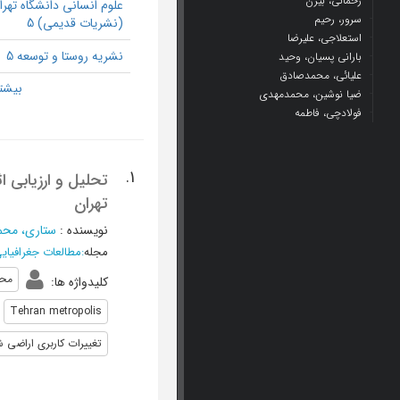
رحمانی، بیژن
علوم انسانی دانشگاه تهرا
سرور، رحیم
(نشریات قدیمی) 5
استعلاجی، علیرضا
نشریه روستا و توسعه 5
بارانی پسیان، وحید
علیائی، محمدصادق
ضیا نوشین، محمدمهدی
فولادچی، فاطمه
1.
تحلیل و ارزیابی 
تهران
نویسنده
:
ستاری، مح
مجله
:
مطالعات جغرافیا
مح
کلیدواژه ها
:
Tehran metropolis
تغییرات کاربری اراضی 