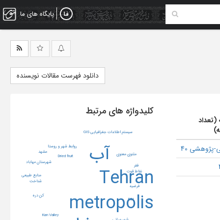
پایگاه های ما
دانلود فهرست مقالات نویسنده
کلیدواژه های مرتبط
 (تعداد
ه)
سیستم اطلاعات جغرافیایی GIS
آب
روابط شهر و روستا
-پژوهشی 40
مشهد
مثنوی معنوی
Dried fruit
شهرستان مهاباد
فقر
Tehran
نقاط قوت
منابع طبیعی
شناخت
فرضیه
metropolis
کن دره
RDI
Kan Valley
شهر میانی