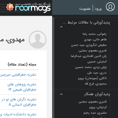
Ski
t
ورود
عضویت
mai
conten
پدیدآورانی با مقالات مرتبط ...
رضوانی، محمد رضا
مهدوی، م
طاهر خانی، مهدی
مطیعی لنگرودی، سید حسن
قدیری معصوم، مجتبی
رکن الدین افتخاری، عبدالرضا
آسایش، حسین
مجله (تعداد مقاله)
پاپلی یزدی، محمد حسین
بدری، سید علی
نشریه جغرافیایی سرزمین 6
اذکایی (سپیتمان)، پرویز
محمودی، فرج الله
نشریه پژوهش های
جغرافیای طبیعی 14
پدیدآوران همکار
نشریه نگرش های نو در
قدیری معصوم، مجتبی
جغرافیای انسانی 5
کردوانی، پرویز
مشیری، سید رحیم
نشریه دانشکده ادبیات و