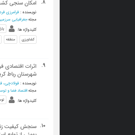
8.
امکان سنجی کشت 
نویسنده
:
فرامرزی فرد،
مجله
:
جغرافیایی سرزمین
پار
کلیدواژه ها
:
کشاورزی
منطقه
9.
اثرات اقتصادی فر
شهرستان رباط کری
نویسنده
:
فولادچی، فا
مجله
:
اقتصاد فضا و توس
توس
کلیدواژه ها
:
10.
سنجش ‌کیفیت ‌زندگ
‌بهمئی ‌از ‌توابع ‌ا