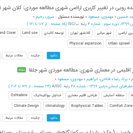
کنده رویی در تغییر کاربری اراضی شهری مطالعه موردی: کلان شهر ت
مد حسین
؛
مهدوی، مسعود
؛
نویسنده مسئول
:
سرور، رحیم
؛
- شماره 4
رتبه: ب/ISC
(‎15 صفحه -
از 107 تا 121
)
بری اراضی
شهر میانی
کلانشهر تهران
توسعه کالبدی
Land use
and Cover
Physical expansion
Urban sprawl
چکیده
مقالات مرتبط
دانلود
ر اقلیمی در معماری شهری: مطالعه موردی شهر جلفا
مقاله
م
؛
برنا، رضا
؛
فتاحی، ابراهیم
؛
مهدوی، مسعود
؛
غرافیای انسانی
»
پاییز 1399 - شماره 48
رتبه: A/ISC
(‎24 صفحه -
از 179 تا 202
)
ا
منطقه آسایش
طراحی اقلیم معماری
جداول بیوکلیماتیک
Oshtabine
Climate Design
climatology
Biophysical Tables
Comfort Zone
چکیده
مقالات مرتبط
دانلود
 خمینی (ره) در پایداری سکونتگاههای روستایی شهرستان روستا‌ه