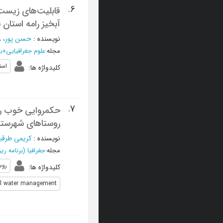
6.
قابلیت‌های زیست
آبخیز رامه استان 
نویسنده
:
حسن پور، ر
مجله
:
علوم جغرافیایی
»
به
است
کلیدواژه ها
:
7.
حکمروایی خوب رو
روستاهای شهرستا
نویسنده
:
کریمی طرقب
مجله
:
جغرافیا (برنامه ر
روس
کلیدواژه ها
:
al water management