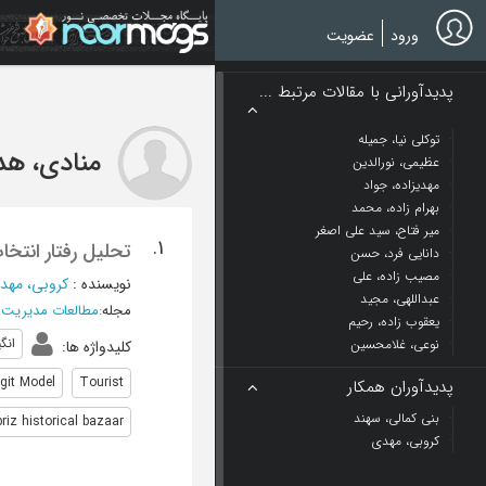
Ski
t
ورود
عضویت
mai
conten
پدیدآورانی با مقالات مرتبط ...
توکلی نیا، جمیله
منادی، ه
عظیمی، نورالدین
مهدیزاده، جواد
بهرام زاده، محمد
میر فتاح، سید علی اصغر
1.
تحلیل رفتار انتخا
دانایی فرد، حسن
مصیب زاده، علی
نویسنده
:
کروبی، مهد
عبداللهی، مجید
مجله
:
مطالعات مدیریت
یعقوب زاده، رحیم
انگ
نوعی، غلامحسین
کلیدواژه ها
:
git Model
Tourist
پدیدآوران همکار
بنی کمالی، سهند
riz historical bazaar
کروبی، مهدی