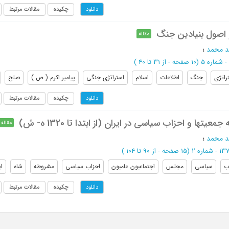
چکیده
مقالات مرتبط
دانلود
 اصول بنیادین جنگ
مقاله
د محمد
؛
(‎10 صفحه -
از 31 تا 40
)
راتژی
جنگ
اطلاعات
اسلام
استراتژی جنگی
پیامبر اکرم ( ص )
صلح
چکیده
مقالات مرتبط
دانلود
یتها و احزاب سیاسی در ایران (از ابتدا تا 1320 ه- ش)
مقاله
د محمد
؛
(‎15 صفحه -
از 90 تا 104
)
ب
سیاسی
مجلس
اجتماعیون عامیون
احزاب سیاسی
مشروطه
شاه
ای
چکیده
مقالات مرتبط
دانلود