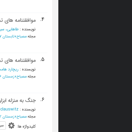
4.
موافقتنامه های تجا
نویسنده
:
طاهایی، سی
مجله
:
مصباح
»
تابستان 1377 - شماره 26
5.
موافقتنامه های تج
نویسنده
:
ریچارد هام
مجله
:
مصباح
»
زمستان 1376 - شماره 24
6.
جنگ به منزله ابز
نویسنده
:
 clauswitz
مجله
:
مصباح
»
زمستان 1372 - شماره 8
سی
کلیدواژه ها
: