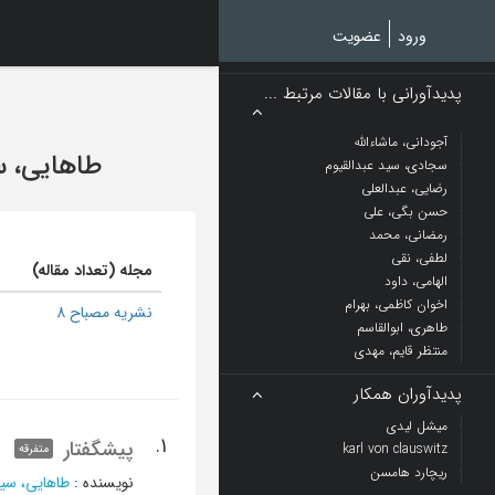
Ski
t
ورود
عضویت
mai
conten
پدیدآورانی با مقالات مرتبط ...
آجودانی، ماشاءالله
طاهایی، 
سجادی، سید عبدالقیوم
رضایی، عبدالعلی
حسن بگی، علی
رمضانی، محمد
لطفی، نقی
مجله (تعداد مقاله)
الهامی، داود
اخوان کاظمی، بهرام
نشریه مصباح 8
طاهری، ابوالقاسم
منتظر قایم، مهدی
پدیدآوران همکار
میشل لیدی
1.
پیشگفتار
karl von clauswitz
متفرقه
ریچارد هامسن
نویسنده
:
طاهایی، سی