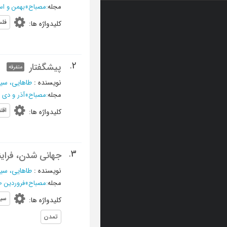
مجله
:
مصباح
»
بهمن و اسفند 1383 -
فل
کلیدواژه ها
:
2.
پیشگفتار
متفرقه
نویسنده
:
طاهایی، سی
مجله
:
مصباح
»
آذر و دی 1383 - شماره 54
اقت
کلیدواژه ها
:
3.
جهانی شدن، فراین
نویسنده
:
طاهایی، سی
مجله
:
مصباح
»
فروردین 1380 - شماره 37
سی
کلیدواژه ها
:
تمدن