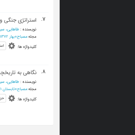
7.
استراتژی جنگی و
نویسنده
:
طاهایی، سی
مجله
:
مصباح
»
بهار 1372 - شماره 5
است
کلیدواژه ها
:
8.
نگاهی به تاریخچه جمع
نویسنده
:
طاهایی، سی
مجله
:
مصباح
»
تابستان 1371 - شماره 2
حز
کلیدواژه ها
: