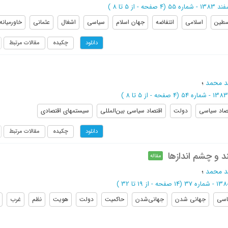
 شماره 55
(‎4 صفحه -
از 5 تا 8
)
سطین
اسلامی
انتفاضه
جهان اسلام
سیاسی
اشغال
عثمانی
خاورمیانه
چکیده
مقالات مرتبط
دانلود
د محمد
؛
(‎4 صفحه -
از 5 تا 8
)
صاد سیاسی
دولت
اقتصاد سیاسی بین‌المللی
سیستمهای اقتصادی
چکیده
مقالات مرتبط
دانلود
د و چشم اندازها
مقاله
د محمد
؛
(‎14 صفحه -
از 19 تا 32
)
اسی
جهانی شدن
جهانی‌شدن
حاکمیت
دولت
هویت
نظم
غرب