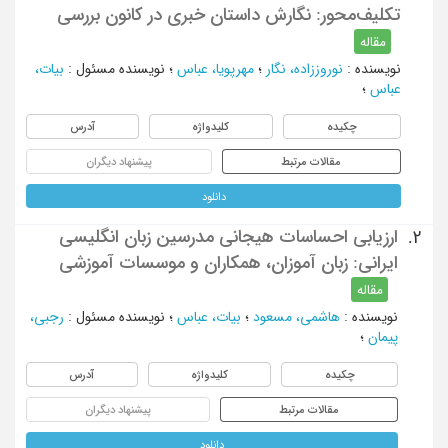
تکلیف‌محور: نگارش داستان خبری در کانون بررسی
مقاله
نویسنده
:
نوروززاده، نگار
؛
مهرپویا، عباس
؛
نویسنده مسئول
:
بیات،
عباس
؛
چکیده
کلیدواژه
آدرس
مقالات مرتبط
پیشنهاد دیگران
دانلود
ارزیابی احساسات هیجانی مدرسین زبان انگلیسی
2.
ایرانی: زبان آموزان، همکاران و موسسات آموزشی
مقاله
نویسنده
:
هاشمی، مسعود
؛
بیات، عباس
؛
نویسنده مسئول
:
رجبی،
پیمان
؛
چکیده
کلیدواژه
آدرس
مقالات مرتبط
پیشنهاد دیگران
دانلود