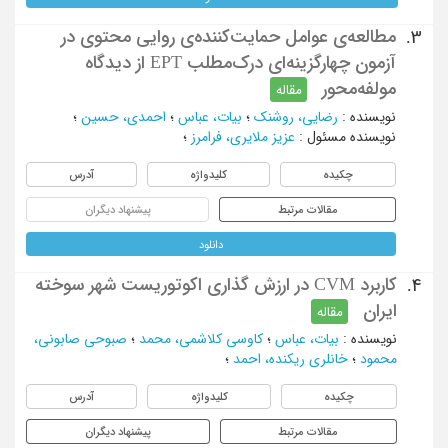
مطالعه‌ی عوامل حمایت‌کننده‌ی روایی محتوی در
3.
آزمون چهار‌گزینه‌ای درک‌مطلب EPT از دیدگاه
مولفه‌محور
مقاله
نویسنده
:
رضایی، روشنک
؛
بیات، عباس
؛
احمدی، حسین
؛
نویسنده مسئول
:
عزیز ملایری، فرامرز
؛
چکیده
کلیدواژه
آدرس
مقالات مرتبط
پیشنهاد دیگران
دانلود
کاربرد CVM در ارزش گذاری اکوتوریست شهر سوخته
4.
ایران
مقاله
نویسنده
:
بیات، عباس
؛
کاوسی کلاشمی، محمد
؛
صبوحی صابونی،
محمود
؛
خانلری ریکنده، احمد
؛
چکیده
کلیدواژه
آدرس
مقالات مرتبط
پیشنهاد دیگران