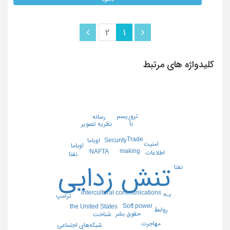
2
1
کلیدواژه های مرتبط
تروریسم
رسانه
بآ
نظریه تصویر
Trade
اوباما
Security
امنیت
اوباما
making
NAFTA
اطلاعات
نفتا
تنش زدایی
نفتا
intercultural communications
بـه
ترامپ
Soft power
the United States
رواﺑﻂ
حقوق بشر
شناخت
مهاجرت
شبکه‌های اجتماعی