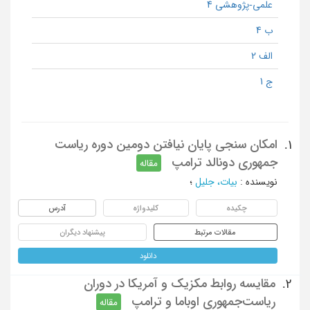
علمی-پژوهشی 4
ب 4
الف 2
ج 1
امکان سنجی پایان نیافتن دومین دوره ریاست
1.
جمهوری دونالد ترامپ
مقاله
نویسنده
:
بیات، جلیل
؛
چکیده
کلیدواژه
آدرس
مقالات مرتبط
پیشنهاد دیگران
دانلود
مقایسه روابط مکزیک و آمریکا در دوران
2.
ریاست‌جمهوری اوباما و ترامپ
مقاله