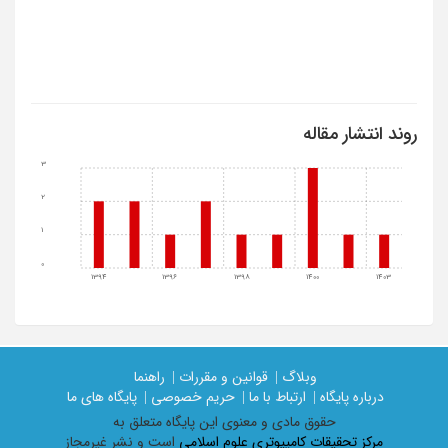
روند انتشار مقاله
3
2
1
0
1394
1396
1398
1400
1403
وبلاگ |
قوانین و مقررات |
راهنما
درباره پایگاه |
ارتباط با ما |
حریم خصوصی |
پایگاه های ما
حقوق مادی و معنوی اين پايگاه متعلق به
مرکز تحقیقات کامپیوتری علوم اسلامی
است و نشر غیرمجاز