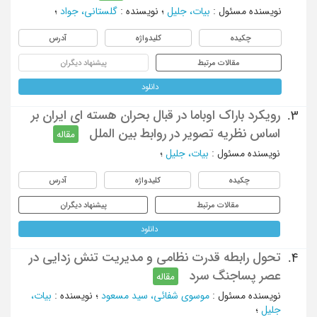
نویسنده مسئول
:
بیات، جلیل
؛
نویسنده
:
گلستانی، جواد
؛
چکیده
کلیدواژه
آدرس
مقالات مرتبط
پیشنهاد دیگران
دانلود
رویکرد باراک اوباما در قبال بحران هسته ای ایران بر
3.
اساس نظریه تصویر در روابط ‌بین ‌الملل
مقاله
نویسنده مسئول
:
بیات، جلیل
؛
چکیده
کلیدواژه
آدرس
مقالات مرتبط
پیشنهاد دیگران
دانلود
تحول رابطه قدرت نظامی و مدیریت تنش زدایی در
4.
عصر پساجنگ سرد
مقاله
نویسنده مسئول
:
موسوی شفائی، سید مسعود
؛
نویسنده
:
بیات،
جلیل
؛