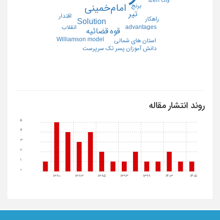
برنج
امام‌خمینی
تیر
اقتدار
راهکار
Solution
advantages
انقلاب
قوه قضائیه
Williamson model
استان های شمالی
دانش آموزان پسر تک سرپرست
روند انتشار مقاله
5
4
3
2
1
0
1380
1383
1385
1393
1399
1403
1405