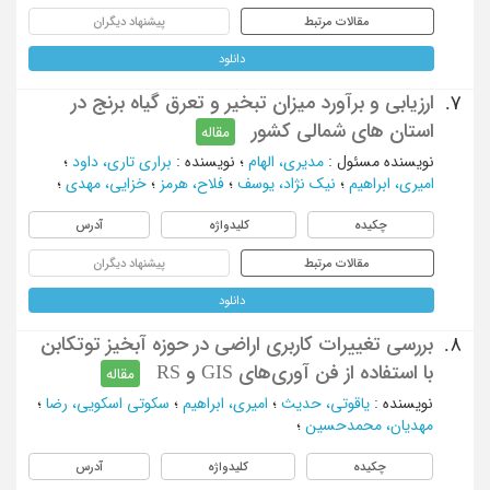
مقالات مرتبط
پیشنهاد دیگران
دانلود
ارزیابی و برآورد میزان تبخیر و تعرق گیاه برنج در
7.
استان های شمالی کشور
مقاله
نویسنده مسئول
:
مدیری، الهام
؛
نویسنده
:
براری تاری، داود
؛
امیری، ابراهیم
؛
نیک نژاد، یوسف
؛
فلاح، هرمز
؛
خزایی، مهدی
؛
چکیده
کلیدواژه
آدرس
مقالات مرتبط
پیشنهاد دیگران
دانلود
بررسی تغییرات کاربری اراضی در حوزه آبخیز توتکابن
8.
با استفاده از فن آوری‌های GIS و RS
مقاله
نویسنده
:
یاقوتی، حدیث
؛
امیری، ابراهیم
؛
سکوتی اسکویی، رضا
؛
مهدیان، محمدحسین
؛
چکیده
کلیدواژه
آدرس