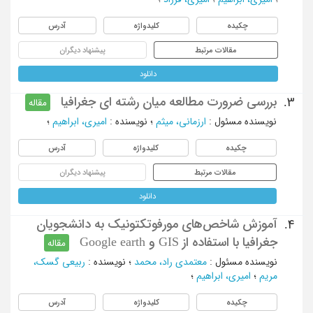
چکیده
کلیدواژه
آدرس
مقالات مرتبط
پیشنهاد دیگران
دانلود
بررسی ضرورت مطالعه میان رشته ای جغرافیا
3.
مقاله
نویسنده مسئول
:
ارزمانی، میثم
؛
نویسنده
:
امیری، ابراهیم
؛
چکیده
کلیدواژه
آدرس
مقالات مرتبط
پیشنهاد دیگران
دانلود
آموزش شاخص‌های مورفوتکتونیک به دانشجویان
4.
جغرافیا با استفاده از GIS و Google earth
مقاله
نویسنده مسئول
:
معتمدی راد، محمد
؛
نویسنده
:
ربیعی گسک،
مریم
؛
امیری، ابراهیم
؛
چکیده
کلیدواژه
آدرس