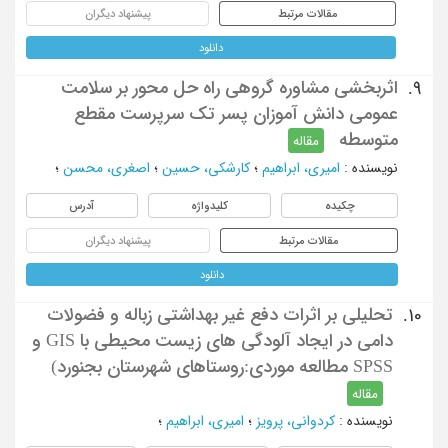
مقالات مرتبط
پیشنهاد دیگران
دانلود
اثربخشی مشاوره گروهی راه حل محور بر سلامت
9.
عمومی دانش آموزان پسر تک سرپرست مقطع
متوسطه
مقاله
نویسنده
:
امیری، ابراهیم
؛
کارشکی، حسین
؛
اصغری، محسن
؛
چکیده
کلیدواژه
آدرس
مقالات مرتبط
پیشنهاد دیگران
دانلود
تحلیلی بر اثرات دفع غیر بهداشتی زباله و فضولات
10.
دامی در ایجاد آلودگی های زیست محیطی با GIS و
SPSS مطالعه موردی:روستاهای شهرستان بجنورد)
مقاله
نویسنده
:
کردوانی، پرویز
؛
امیری، ابراهیم
؛