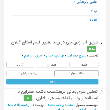
علمی-پژوهشی 2
ب 2
الف 1
شوری آب زیرزمینی در روند تغییر اقلیم استان گیلان
1.
مقاله
نویسنده
:
فرج پور، امیر
؛
بهزادی، جلال
؛
امیری، ابراهیم
؛
چکیده
کلیدواژه
آدرس
مقالات مرتبط
پیشنهاد دیگران
دانلود
تحلیل سری زمانی فرونشست دشت اسفراین با
2.
استفاده از روش تداخل‌سنجی راداری
مقاله
نویسنده مسئول
:
معتمدی راد، محمد
؛
نویسنده
:
ارجمند زاده، رضا
؛
امیری، ابراهیم
؛
امیری، فرزاد
؛