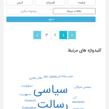
چکیده
کلیدواژه
آدرس
مقالات مرتبط
پیشنهاد دیگران
دانلود
3
2
1
کلیدواژه های مرتبط
میان رشته ای
per capita
مقام رهبری
سیاسی
مسؤولیت
مجلس خبرگان
جمهوریت
آب
رسالت
museum
elements
Evaluation
Izeh city