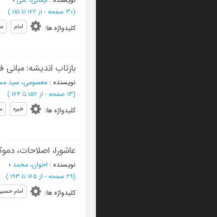
(‎30 صفحه -
از 122 تا 151
)
امام
س
کلیدواژه ها
:
بازتاب اندیشه: مبانی 
نویسنده
:
معصومی، سید مس
(‎13 صفحه -
از 152 تا 164
)
خبره
م
کلیدواژه ها
:
عاشورا، اصلاحات، دمو
نویسنده
:
اخوان، محمد
؛
(‎29 صفحه -
از 165 تا 193
)
امام حسین 
کلیدواژه ها
: