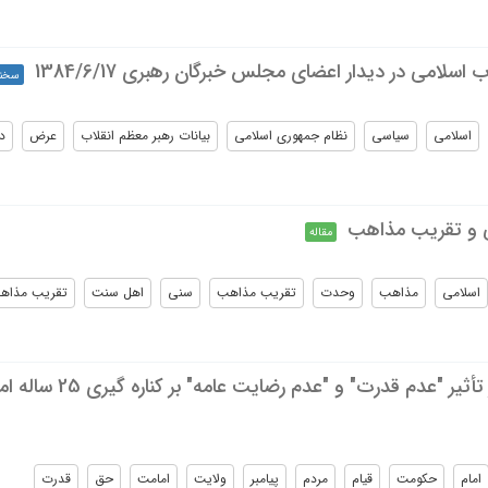
 اسلامی در دیدار اعضای مجلس خبرگان رهبری 1384/6/17
سخنر
اسلامی
سیاسی
نظام جمهوری اسلامی
بیانات رهبر معظم انقلاب
عرض
د
 و تقریب مذاهب
مقاله
اسلامی
مذاهب
وحدت
تقریب مذاهب
سنی
اهل سنت
تقریب مذاه
م قدرت" و "عدم رضایت عامه" بر کناره گیری 25 ساله امیرالمؤمنین از خلافت
امام
حکومت
قیام
مردم
پیامبر
ولایت
امامت
حق
قدرت