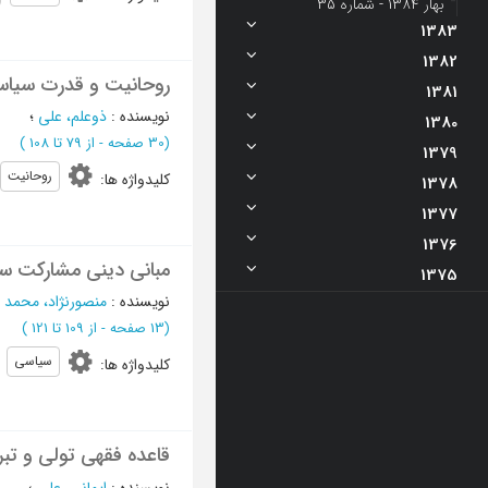
بهار 1384 - شماره 35
1383
1382
روحانیت و قدرت سیاس
1381
نویسنده
:
ذوعلم، علی
؛
1380
(‎30 صفحه -
از 79 تا 108
)
1379
روحانیت
کلیدواژه ها
:
1378
1377
1376
مبانی دینی مشارکت س
1375
نویسنده
:
منصورنژاد، محمد
؛
(‎13 صفحه -
از 109 تا 121
)
سیاسی
کلیدواژه ها
:
قاعده فقهی تولی و تب
نویسنده
:
ایمانی، علی
؛