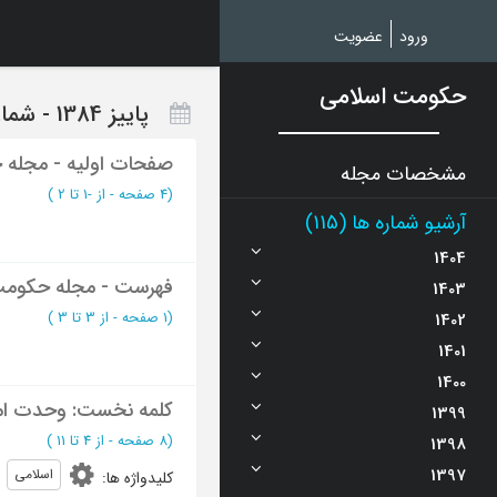
Ski
t
ورود
عضویت
mai
conten
حکومت اسلامی
پاییز 1384 - شماره 37
صفحات اولیه - مجله 
مشخصات مجله
(‎4 صفحه -
از -1 تا 2
)
آرشیو شماره ها (115)
1404
فهرست - مجله حکومت
1403
(‎1 صفحه -
از 3 تا 3
)
1402
1401
1400
کلمه نخست: وحدت ام
1399
(‎8 صفحه -
از 4 تا 11
)
1398
1397
اسلامی
کلیدواژه ها
: