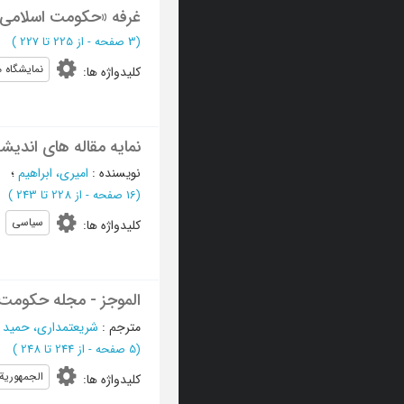
غرفه «حکومت اسلامی» 
(‎3 صفحه -
از 225 تا 227
)
نمایشگاه 
کلیدواژه ها
:
نمایه مقاله های اندیشه 
نویسنده
:
امیری، ابراهیم
؛
(‎16 صفحه -
از 228 تا 243
)
سیاسی
کلیدواژه ها
:
الموجز - مجله حکومت
مترجم
:
شریعتمداری، حمید 
(‎5 صفحه -
از 244 تا 248
)
الجمهوریة ا
کلیدواژه ها
: