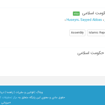
مقاله
؛
Huseyni، Sayyed Abbas
؛
Assembly
Islamic Repu
 حکومت اسلامی
وبلاگ |
قوانین و مقررات |
راهنما |
دربار
حقوق مادی و معنوی اين پايگاه متعلق به
مرکز تحقیقات ک
«میزبانی