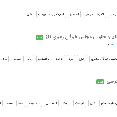
یاسی
اندیشه سیاسی
اسلامی
امام‌خمینی قدس‌سره
فقهی
فقهی- حقوقی مجلس خبرگان رهبری (1)
مقاله
عود
؛
جلس خبرگان رهبری
رجوع
مرد
روایت
تخصصی
امام
اسلامی
مردم
کراسی
مقاله
علیه‌السلام
دین
شهادت
بیعت
امام علی
علم غیب
خدا
مردم
ا