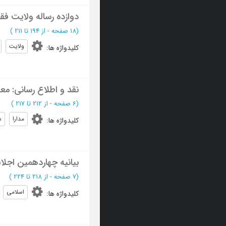
دوازده رساله ولایت فق
(‎18 صفحه -
از 194 تا 211
)
ولایت
کلیدواژه ها
:
نقد و اطلاع رسانی: مع
(‎6 صفحه -
از 212 تا 217
)
مدارا
س
کلیدواژه ها
:
بیانیه چهاردهمین اج
(‎7 صفحه -
از 218 تا 224
)
اسلامی
کلیدواژه ها
: