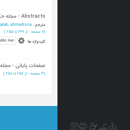
Abstracts - مجله حکومت اسلامی
مترجم
:
jalali، ahmadreza
(‎7 صفحه -
از 249 تا 255
)
blic Iran
کلیدواژه ها
:
صفحات پایانی - مجله
(‎3 صفحه -
از 256 تا 258
)