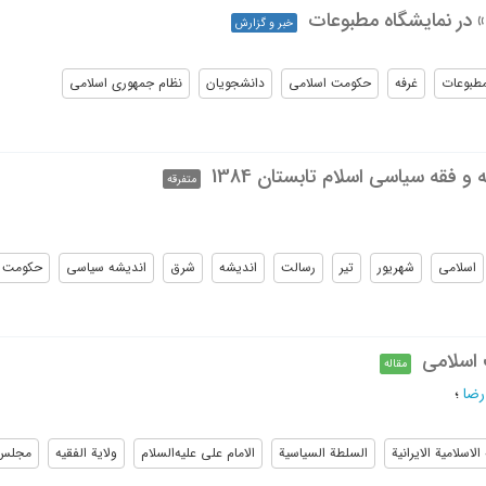
در نمایشگاه مطبوعات
خبر و گزارش
مطبوعات
غرفه
حکومت اسلامی
دانشجویان
نظام جمهوری اسلامی
و فقه سیاسی اسلام تابستان 1384
متفرقه
اسلامی
شهریور
تیر
رسالت
اندیشه
شرق
اندیشه سیاسی
حکومت
 اسلامی
مقاله
رضا
؛
لاسلامیة الایرانیة
السلطة السیاسیة
الامام علی علیه‌السلام
ولایة الفقیه
مجلس خ