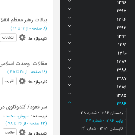
1396
1395
بیانات رهبر معظم انقلاب
1394
1393
(‎8 صفحه -
از 12 تا 19
)
1392
انتخابات
کلیدواژه ها
:
1391
1390
1389
مقالات: وحدت اسلامی
1388
(‎16 صفحه -
از 20 تا 35
)
1387
تقریب
کلیدواژه ها
:
1386
1385
1384
سر قعود/ کندوکاوی در تأثیر "عد
زمستان 1384 - شماره 38
نویسنده
:
سروش، محمد
؛
پاییز 1384 - شماره 37
(‎43 صفحه -
از 36 تا 78
)
تابستان 1384 - شماره 36
خلافت
کلیدواژه ها
: