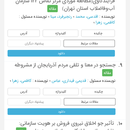
فرآیند‌کاوی(مطالعه موردی مرکز تماس 122 سازمان
آب‌و‌فاضلاب استان تهران)
مقاله
نویسنده
:
اقدسی، محمد
؛
رنجبرفرد، مینا
؛
نویسنده مسئول
:
کاظمی، زهرا
؛
چکیده
کلیدواژه
آدرس
مقالات مرتبط
پیشنهاد دیگران
دانلود
جستجو در معنا و تلقی مردم آذربایجان از مشروطه
9.
مقاله
نویسنده مسئول
:
قدیمی قیداری، عباس
؛
نویسنده
:
کاظمی، زهرا
؛
چکیده
کلیدواژه
آدرس
مقالات مرتبط
پیشنهاد دیگران
دانلود
تأثیر جو اخلاق نیروی فروش بر هویت سازمانی:
10.