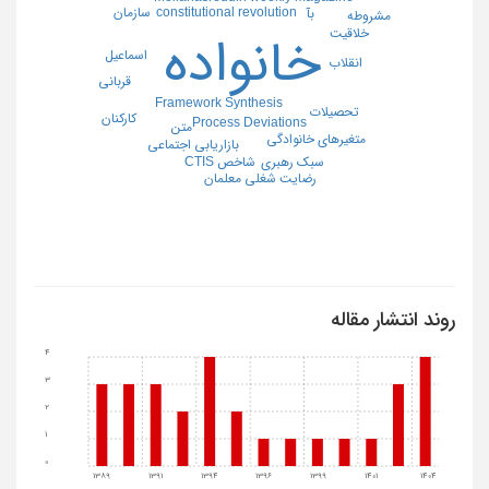
سازمان
constitutional revolution
بآ
مشروطه
خلاقیت
خانواده
اسماعیل
انقلاب
قربانی
Framework Synthesis
تحصیلات
کارکنان
Process Deviations
متن
متغیرهای خانوادگی
بازاریابی اجتماعی
شاخص CTIS
سبک رهبری
رضایت شغلی معلمان
روند انتشار مقاله
4
3
2
1
0
1389
1391
1394
1396
1399
1401
1404