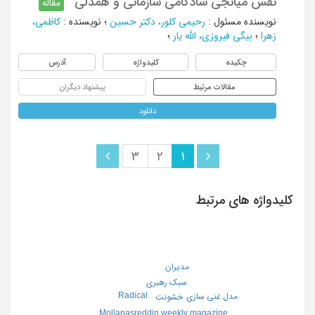
نقش میانجی شادکامی سازمانی و همدلی
مقاله
نویسنده مسئول
:
رحیمی کلور، دکتر حسین
؛
نویسنده
:
کاظمی،
زهرا
؛
بیگی فیروزی، الله یار
؛
چکیده
کلیدواژه
آدرس
مقالات مرتبط
پیشنهاد دیگران
دانلود
3
2
1
کلیدواژه های مرتبط
مدیران
سبک رهبری
Radical
مدل غنی سازی
خشونت
Mollanasreddin weekly magazine