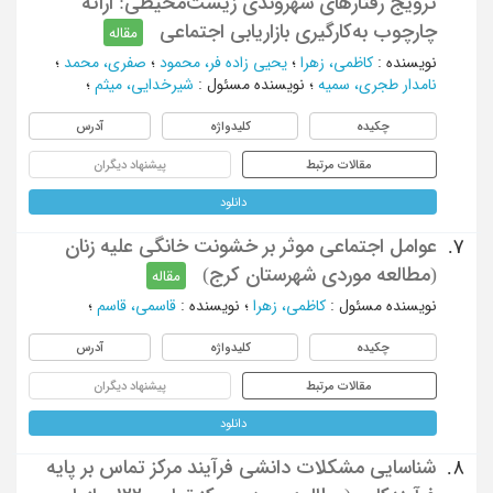
ترویج رفتارهای شهروندی زیست‌محیطی: ارائه
چارچوب به‌کارگیری بازاریابی اجتماعی
مقاله
نویسنده
:
کاظمی، زهرا
؛
یحیی زاده فر، محمود
؛
صفری، محمد
؛
نامدار طجری، سمیه
؛
نویسنده مسئول
:
شیرخدایی، میثم
؛
چکیده
کلیدواژه
آدرس
مقالات مرتبط
پیشنهاد دیگران
دانلود
عوامل اجتماعی موثر بر خشونت خانگی علیه زنان
7.
(مطالعه موردی شهرستان کرج)
مقاله
نویسنده مسئول
:
کاظمی، زهرا
؛
نویسنده
:
قاسمی، قاسم
؛
چکیده
کلیدواژه
آدرس
مقالات مرتبط
پیشنهاد دیگران
دانلود
شناسایی مشکلات دانشی فرآیند مرکز تماس بر پایه
8.