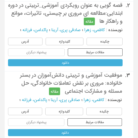
قصه گویی به عنوان رویکردی آموزشی_تربیتی در دوره
2.
ابتدایی:مطالعه ای مروری بر چیستی، تاثیرات، موانع
و راهکار ها
مقاله
نویسنده
:
کاظمی، زهرا
؛
صادقی پری، آرینا
؛
پاکدامن، فرزانه
؛
چکیده
کلیدواژه
آدرس
مقالات مرتبط
پیشنهاد دیگران
دانلود
موفقیت آموزشی و تربیتی دانش‌آموزان در بستر
3.
خانواده: مروری بر نقش تعاملات خانوادگی، حل
مسئله و مشارکت اجتماعی
مقاله
نویسنده
:
کاظمی، زهرا
؛
صادقی پری، آرینا
؛
پاکدامن، فرزانه
؛
چکیده
کلیدواژه
آدرس
مقالات مرتبط
پیشنهاد دیگران
دانلود