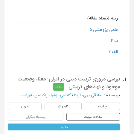
رتبه (تعداد مقاله)
علمی-پژوهشی 5
ب 4
الف 2
بررسی مروری تربیت دینی در ایران: معنا، وضعیت
1.
موجود و نهادهای تربیتی
مقاله
نویسنده
:
صادقی پری، آرینا
؛
کاظمی، زهرا
؛
پاکدامن، فرزانه
؛
چکیده
کلیدواژه
آدرس
مقالات مرتبط
پیشنهاد دیگران
دانلود