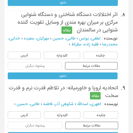
دانلود
اثر اختلالات دستگاه شناختی و دستگاه شنوايی
8.
مركزی بر ميزان بهره مندی از وسايل تقويت كننده
شنوايی در سالمندان
مقاله
نویسنده
:
لطفی، یونس
؛
طالبی، حسین
؛
مهرکیان، سعیده
؛
خدایی،
محمدرضا
؛
فقیه زاده، سقراط
؛
چکیده
کلیدواژه
آدرس
مقالات مرتبط
پیشنهاد دیگران
دانلود
اتحادیه اروپا و خاورمیانه: در تلاطم قدرت نرم و قدرت
9.
سخت
مقاله
نویسنده
:
اطهری، اسدالله
؛
شکوهی آذر، فاطمه
؛
طالبی، حسین
؛
چکیده
کلیدواژه
آدرس
مقالات مرتبط
پیشنهاد دیگران