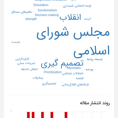
Simulation
توجه انتخابی شنیداری
functionalism
متغیرهای مستقل
انقلاب
Decision making
آینده
strength
مجلس شورای
خدمت
اسلامی
کارکردگرایی
توسعه روابط
تصمیم گیری
تمرینات سنتی
Myostatin
انتقال داده‌ها
بودجه
Prioritization
اختلالات شناختی
پیشرفت
فرضیه
تصمیم‌گیری
شبکه‌های اطلاع‌رسانی
روند انتشار مقاله
2