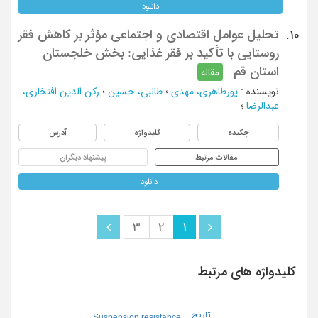
دانلود
تحلیل عوامل اقتصادی و اجتماعی مؤثر بر کاهش فقر
10.
روستایی با تأکید بر فقر غذایی: بخش خلجستان
استان قم
مقاله
نویسنده
:
پورطاهری، مهدی
؛
طالبی، حسین
؛
رکن الدین افتخاری،
عبدالرضا
؛
چکیده
کلیدواژه
آدرس
مقالات مرتبط
پیشنهاد دیگران
دانلود
3
2
1
کلیدواژه های مرتبط
تاریخ
Suspension resistance