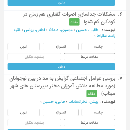
دانلود
مشکلات جداسازی اصوات گفتاری هم زمان در
6.
کودکان کم شنوا
مقاله
نویسنده
:
طالبی، حسین
؛
موسوی، عبدالله
؛
لطفی، یونس
؛
فقیه
زاده، سقراط
؛
چکیده
کلیدواژه
آدرس
مقالات مرتبط
پیشنهاد دیگران
دانلود
بررسی عوامل اجتماعی گرایش به مد در بین نوجوانان
7.
(مورد مطالعه دانش آموزان دختر دبیرستان های شهر
میناب)
مقاله
نویسنده
:
پیلتن، فخرالسادات
؛
طالبی، حسین
؛
چکیده
کلیدواژه
آدرس
مقالات مرتبط
پیشنهاد دیگران