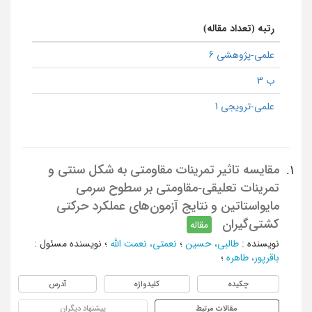
رتبه (تعداد مقاله)
علمی-پژوهشی 6
ب 3
علمی-ترویجی 1
مقایسه تاثیر تمرینات مقاومتی به شکل سنتی و
1.
تمرینات تعلیقی-مقاومتی بر سطوح سرمی
مایواستاتین و نتایج آزمون‌های عملکرد حرکتی
کشتی‌گیران
مقاله
نویسنده
:
طالبی، حسین
؛
نعمتی، نعمت الله
؛
نویسنده مسئول
:
باقرپور، طاهره
؛
چکیده
کلیدواژه
آدرس
مقالات مرتبط
پیشنهاد دیگران