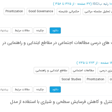
رتبه: ب/ISC
(‎32 صفحه -
از 325 تا 356
)
تحلیل سلسله مراتبی
حکمرانی شایسته
Good Governance
Prioritization
چکیده
مقالات مرتبط
پیشنهاد
دانلود
های درسی مطالعات اجتماعی در مقاطع ابتدایی و راهنمایی در
از 223 تا 235
)
ریزی درسی
مطالعات اجتماعی
مقاطع ابتدایی و راهنمایی
Social Studies
Prioritization
c
چکیده
مقالات مرتبط
پیشنهاد
دانلود
نترل و کاهش فرسایش سطحی و شیاری با استفاده از مدل