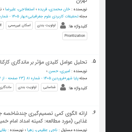
تهران
نویسنده
:
خان محمدی، فریده
؛
استعلاجی، علیرضا
؛
ن
مجله
:
تحقیقات کاربردی علوم جغرافیایی
»
بهار 1405 - شماره 80
اولویت بندی
اسکان غیررسمی
M
کلیدواژه ها
:
Prioritization
5.
تحلیل عوامل کلیدی مؤثر بر ماندگاری کارکنان
نویسنده
:
امیری، حسن
؛
مجله
:
پایا شهر
»
فروردین 1405 - شماره 81
(‎23 صفحه -
از 967 تا 989
شناسایی
اولویت بندی
ماندگاری
کلیدواژه ها
:
6.
ارائه الگوی کمی تصمیم‌گیری چندشاخصه ج
غذایی (مورد مطالعه: کمیته امداد امام خمی
نویسنده مسئول
:
ناجی عظیمی، زهرا
؛
نویسنده
:
بقایی