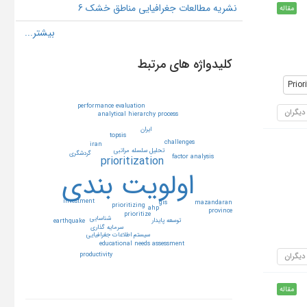
نشریه مطالعات جغرافیایی مناطق خشک 6
مقاله
کلیدواژه های مرتبط
Prior
performance evaluation
 دیگران
analytical hierarchy process
ايران
topsis
challenges
iran
تحليل سلسله مراتبي
گردشگري
factor analysis
prioritization
اولويت بندي
investment
mazandaran
gis
prioritizing
ahp
province
prioritize
شناسايي
توسعه پايدار
earthquake
سرمايه گذاري
سيستم اطلاعات جغرافيايي
educational needs assessment
 دیگران
productivity
مقاله