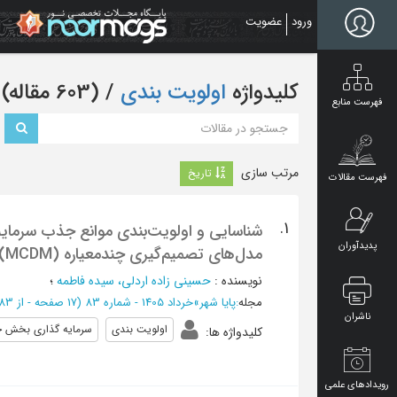
Ski
ورود
عضویت
t
mai
conten
کلیدواژه
اولویت بندی
‏/ (603 مقاله)
فهرست منابع
مرتب سازی
تاریخ
فهرست مقالات
1.
شناسایی و اولویت‌بندی موانع جذب سرمایه
پدیدآوران
مدل‌های تصمیم‌گیری چندمعیاره (MCDM)
نویسنده
:
حسینی زاده اردلی، سیده فاطمه
؛
مجله
:
پایا شهر
»
خرداد 1405 - شماره 83
(‎17 صفحه -
از 1583 تا 1599
ناشران
اولویت بندی
سرمایه گذاری بخش
کلیدواژه ها
:
رویدادهای علمی