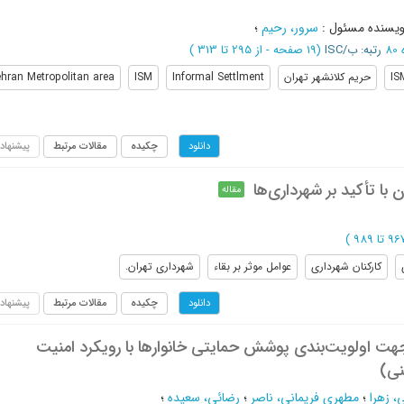
ویسنده مسئول
:
سرور، رحیم
؛
رتبه: ب/ISC
(‎19 صفحه -
از 295 تا 313
)
IS
حریم کلانشهر تهران
Informal Settlment
ISM
hran Metropolitan area
چکیده
مقالات مرتبط
پیشنهاد
دانلود
 با تأکید بر شهرداری‌ها
مقاله
)
کارکنان شهرداری
عوامل موثر بر بقاء
شهرداری تهران.
چکیده
مقالات مرتبط
پیشنهاد
دانلود
هت اولویت‌بندی پوشش حمایتی خانوارها با رویکرد امنیت
نی)
، زهرا
؛
مطهری فریمانی، ناصر
؛
رضائی، سعیده
؛