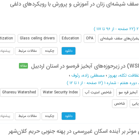
 سقف شیشه‌ای زنان در آموزش و پرورش با رویکردهای دلفی
(‎22 صفحه -
از 96 تا 117
)
شران‌های سقف شیشه‌ای
OPA
Education
Glass ceiling drivers
itization
چکیده
مقالات مرتبط
پیشنهاد
دانلود
مقاله
ظافت تکله، بهروز
؛
مصطفی زاده، رئوف
؛
(‎12 صفحه -
از 1 تا 12
)
آبخیز قره سو
شاخص امنیت آب
Water Security Index
Gharesu Watershed
یابی
شاخص
چکیده
مقالات مرتبط
پیشنهاد
دانلود
ثر بر آینده اسکان غیررسمی در پهنه جنوبی حریم کلان‌شهر