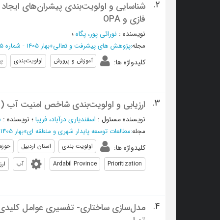
2.
شناسایی و اولویت‌بندی پیشران‌های ایجاد
فازی و OPA
نویسنده
:
نورائی پور، پگاه
؛
مجله
:
پژوهش های پیشرفت و تعالی
»
بهار 1405 - شماره 25
آموزش و پرورش
اولویت‌بندی
پی
کلیدواژه ها
:
3.
ارزیابی و اولویت‌بندی شاخص امنیت آب (WSI) در زیرحوزه‌های آبخیز قره‌سو در استان اردبیل
نویسنده مسئول
:
اسفندیاری درآباد، فریبا
؛
نویسنده
:
ن
مجله
:
مطالعات توسعه پایدار شهری و منطقه ای
»
بهار 1405، دوره هفتم - شماره 1
اولویت بندی
استان اردبیل
حوزه 
کلیدواژه ها
:
Prioritization
Ardabil Province
آب
ارز
4.
مدل‌سازی ساختاری- تفسیری عوامل کلیدی مو