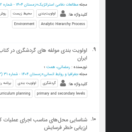
مجله
:
مطالعات دفاعی استراتژیک
»
زمستان 1404 - شماره 102
اولویت‌بندی
محیط زیست
روش 
کلیدواژه ها
:
Environment
Analytic Hierarchy Process
9.
اولویت بندی مولفه های گردشگری در کتاب 
ایران
نویسنده
:
رمضانی، همت
؛
مجله
:
جغرافيا و روابط انساني
»
زمستان 1404 - شماره 31
(‎13 صفحه -
گردشگری
اولویت بندی
برنامه 
کلیدواژه ها
:
urriculum planning
primary and secondary levels
10.
شناسایی محل‌های مناسب اجرای عملیات ک
ارزیابی خطر فرسایش