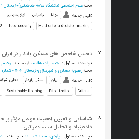
مجله
:
علوم اجتماعی (دانشگاه علامه طباطبائی)
»
زمستان 1404 - شماره 111
سوآرا
واسپاس
اولویت‌بندی
کلیدواژه ها
:
S
food security
Multi criteria decision making
7.
تحلیل شاخص های مسکن پایدار در ایران با روی
نویسنده مسئول
:
رحیم وند، هانیه
؛
نویسنده
:
رحیمی،
مجله
:
رهپویه معماری و شهرسازی
»
زمستان 1404 - شماره 16
ایران
مسکن پایدار
تحلیل شبکه‌
کلیدواژه ها
:
Sustainable Housing
Prioritization
Criteria
8.
شناسایی و تعیین اهمیت عوامل مؤثر بر حک
داده‌بنیاد و تحلیل سلسله‌مراتبی
نویسنده مسئول
:
واردی، سیده شایسته
؛
نویسنده
:
دی