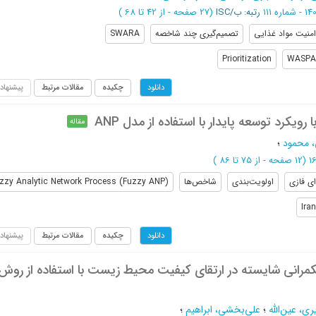
رتبه: ب/ISC
(‎27 صفحه -
از 42 تا 68
)
امنیت مواد غذایی
تصمیم‌گیری چند شاخصه
SWARA
Prioritization
WASPA
چکیده
مقالات مرتبط
پیشنهاد
دانلود
کرد توسعه پایدار با استفاده از مدل ANP
مقاله
 محمود
؛
(‎12 صفحه -
از 75 تا 86
)
ای فازی
اولویت‌بندی
شاخص‌ها
zzy Analytic Network Process (Fuzzy ANP)
Iran
چکیده
مقالات مرتبط
پیشنهاد
دانلود
مرانی شایسته در ارتقای کیفیت محیط زیست با استفاده از روش
ری، عین‌الله
؛
علی‌بخشی، ابراهیم
؛