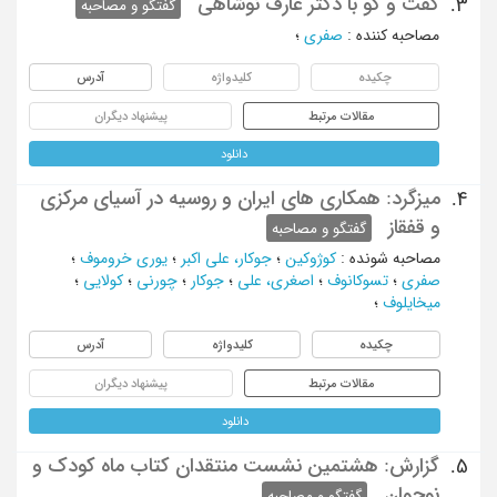
گفت و گو با دکتر عارف نوشاهی
3.
گفتگو و مصاحبه
مصاحبه کننده
:
صفری
؛
چکیده
کلیدواژه
آدرس
مقالات مرتبط
پیشنهاد دیگران
دانلود
میزگرد: همکاری های ایران و روسیه در آسیای مرکزی
4.
و قفقاز
گفتگو و مصاحبه
مصاحبه شونده
:
کوژوکین
؛
جوکار، علی اکبر
؛
یوری خروموف
؛
صفری
؛
تسوکانوف
؛
اصغری، علی
؛
جوکار
؛
چورنی
؛
کولایی
؛
میخایلوف
؛
چکیده
کلیدواژه
آدرس
مقالات مرتبط
پیشنهاد دیگران
دانلود
گزارش: هشتمین نشست منتقدان کتاب ماه کودک و
5.
نوجوان
گفتگو و مصاحبه