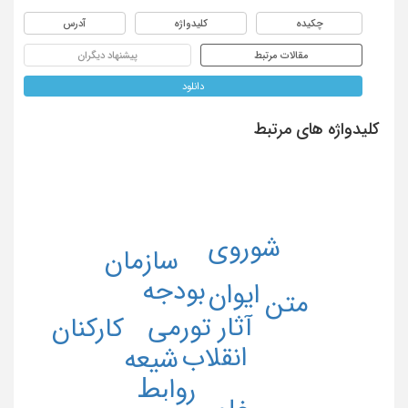
چکیده
کلیدواژه
آدرس
مقالات مرتبط
پیشنهاد دیگران
دانلود
کلیدواژه های مرتبط
شوروی
سازمان
بودجه
ایوان
متن
آثار تورمی
کارکنان
انقلاب
شیعه
رواﺑﻂ