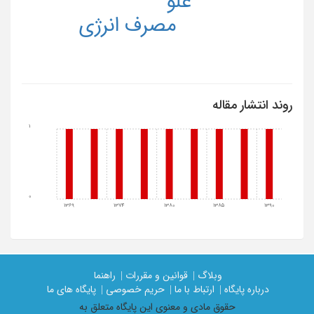
غلو
مصرف انرژی
روند انتشار مقاله
1
0
1369
1374
1380
1385
1390
وبلاگ |
قوانین و مقررات |
راهنما
درباره پایگاه |
ارتباط با ما |
حریم خصوصی |
پایگاه های ما
حقوق مادی و معنوی اين پايگاه متعلق به