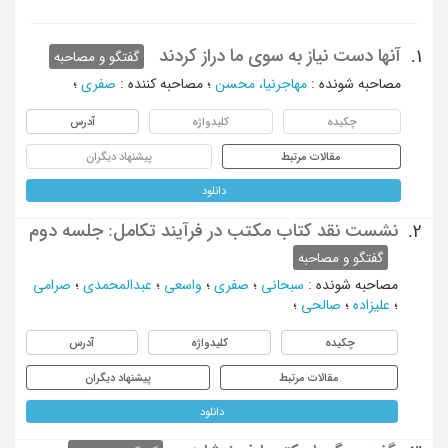
آنها دست نیاز به سوی ما دراز کردند
1.
گفتگو و مصاحبه
مصاحبه شونده
:
مهاجرنیا، محسن
؛
مصاحبه کننده
:
صفری
؛
چکیده
کلیدواژه
آدرس
مقالات مرتبط
پیشنهاد دیگران
دانلود
نشست نقد کتاب مکتب در فرآیند تکامل: جلسه دوم
2.
گفتگو و مصاحبه
مصاحبه شونده
:
سبحانی
؛
صفری
؛
واسعی
؛
عبدالمحمدی
؛
صرامی
؛
علیزاده
؛
صالحی
؛
چکیده
کلیدواژه
آدرس
مقالات مرتبط
پیشنهاد دیگران
دانلود