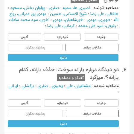
مصاحبه شونده
:
نصیری ها، سمیه
؛
صفری
؛
پهلوان بخش، مسعود
؛
حافظی، علی رضا
؛
شیخ الاسلامی، حسین
؛
مهدی پور عمرانی، روح
الله
؛
طهوری، مهدی
؛
خورشاهیان، مهدی
؛
اخوی، سید محمد سادات
؛
رفیعی، سید علی محمد
؛
کرمانی، علی رضا
؛
چکیده
کلیدواژه
آدرس
مقالات مرتبط
پیشنهاد دیگران
دانلود
دو دیدگاه درباره یارانه سوخت: حذف یارانه، کدام
6.
یارانه؟/ میزگرد
گفتگو و مصاحبه
مصاحبه شونده
:
مشتاقیان، علی
؛
یحیوی
؛
صفری
؛
برکشلی
؛
ایرانی
؛
چکیده
کلیدواژه
آدرس
مقالات مرتبط
پیشنهاد دیگران
دانلود