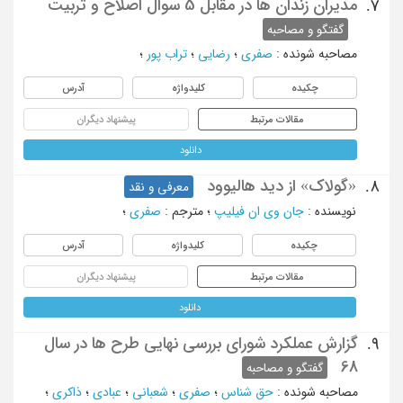
مدیران زندان ها در مقابل 5 سوال اصلاح و تربیت
7.
گفتگو و مصاحبه
مصاحبه شونده
:
صفری
؛
رضایی
؛
تراب پور
؛
چکیده
کلیدواژه
آدرس
مقالات مرتبط
پیشنهاد دیگران
دانلود
«گولاک» از دید هالیوود
8.
معرفی و نقد
نویسنده
:
جان وی ان فیلیپ
؛
مترجم
:
صفری
؛
چکیده
کلیدواژه
آدرس
مقالات مرتبط
پیشنهاد دیگران
دانلود
گزارش عملکرد شورای بررسی نهایی طرح ها در سال
9.
68
گفتگو و مصاحبه
مصاحبه شونده
:
حق شناس
؛
صفری
؛
شعبانی
؛
عبادی
؛
ذاکری
؛