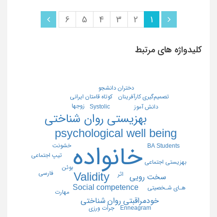
6
5
4
3
2
1
کلیدواژه های مرتبط
دختران دانشجو
تصمیم‌گیری کارآفرینان
کوتاه قامتان ایرانی
زوجها
دانش آموز
Systolic
بهزیستی روان شناختی
psychological well being
خشونت
خانواده
BA Students
تیپ اجتماعی
بهزیستی اجتماعی
بوئن
فارسی
Validity
اثر
سخت رویی
Social competence
هـای شـخصیتی
مهارت
خودمراقبتی روان شناختی
Enneagram
جرأت ورزی