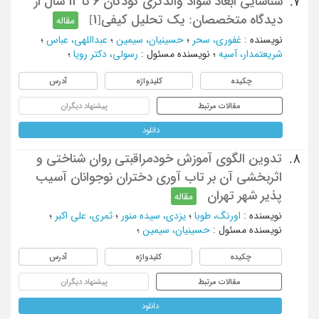
شناسایی ابعاد سواد والدگری کودکان 6 تا 12 سال از
7.
دیدگاه متخصصان: یک تحلیل کیفی[1]
مقاله
نویسنده
:
غفوری، سحر
؛
حسینیان، سیمین
؛
عبداللهی، عباس
؛
شریعتمدار، آسیه
؛
نویسنده مسئول
:
رسولی، دکتر رویا
؛
چکیده
کلیدواژه
آدرس
مقالات مرتبط
پیشنهاد دیگران
دانلود
تدوین الگوی آموزش خودمراقبتی روان شناختی و
8.
اثربخشی آن بر تاب آوری دختران نوجوانان آسیب
پذیر شهر تهران
مقاله
نویسنده
:
اورنگ، طوبا
؛
یزدی، سیده منور
؛
ثمری، علی اکبر
؛
نویسنده مسئول
:
حسینیان، سیمین
؛
چکیده
کلیدواژه
آدرس
مقالات مرتبط
پیشنهاد دیگران
دانلود