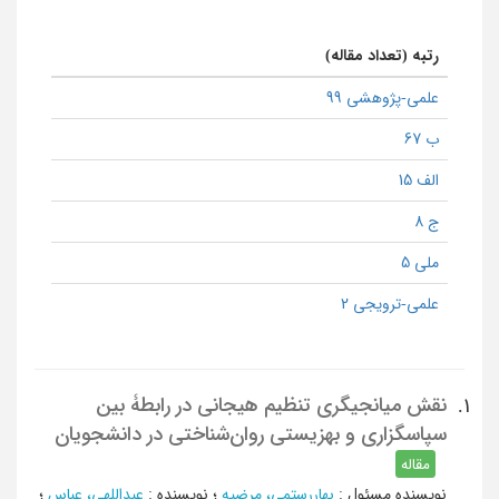
رتبه (تعداد مقاله)
علمی-پژوهشی 99
ب 67
الف 15
ج 8
ملی 5
علمی-ترویجی 2
نقش میانجیگری تنظیم هیجانی در رابطۀ بین
1.
سپاسگزاری و بهزیستی ‌روان‌شناختی در دانشجویان
مقاله
نویسنده مسئول
:
بهاررستمی، مرضیه
؛
نویسنده
:
عبداللهی، عباس
؛