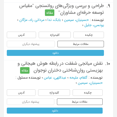
طراحی و بررسی ویژگی‌های روانسنجی "مقیاس
9.
توسعه حرفه‌ای مشاوران"
مقاله
نویسنده
:
حسینیان، سیمین
؛
بابک، ندا
؛
مردانی راد، مژگان
؛
یونسی، جلیل
؛
چکیده
کلیدواژه
آدرس
مقالات مرتبط
پیشنهاد دیگران
دانلود
نقش میانجی شفقت در رابطه هوش هیجانی و
10.
بهزیستی روان‌شناختی دختران نوجوان
مقاله
نویسنده
:
گلفام، ملیحه
؛
عبداللهی، عباس
؛
نویسنده مسئول
:
حسینیان، سیمین
؛
چکیده
کلیدواژه
آدرس
مقالات مرتبط
پیشنهاد دیگران
دانلود