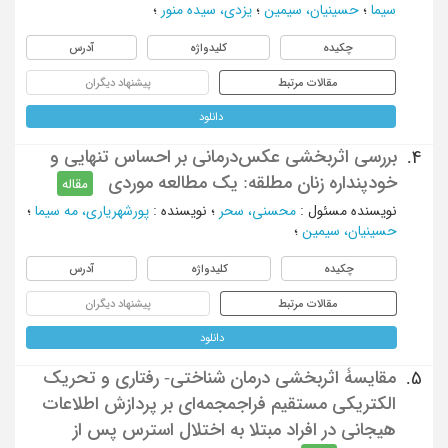
سیما
؛
حسینیان، سیمین
؛
یزدی، سیده منور
؛
چکیده
کلیدواژه
آدرس
مقالات مرتبط
پیشنهاد دیگران
دانلود
بررسی اثربخشی عکس‌درمانی بر احساس تنهایی و
4.
خودپنداره زنان مطلقه: یک مطالعه موردی
مقاله
نویسنده مسئول
:
محسنی، سحر
؛
نویسنده
:
پورشهریاری، مه سیما
؛
حسینیان، سیمین
؛
چکیده
کلیدواژه
آدرس
مقالات مرتبط
پیشنهاد دیگران
دانلود
مقایسۀ اثربخشی درمان شناختی- رفتاری و تحریک
5.
الکتریکی مستقیم فراجمجمه‌ای بر پردازش اطلاعات
هیجانی در افراد مبتلا به اختلال استرس پس از