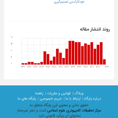
خودکارآمدی تصمیم‌گیری
روند انتشار مقاله
20
15
10
5
0
1369
1377
1379
1383
1386
1388
1390
1392
1394
1396
1398
1400
1402
1404
وبلاگ |
قوانین و مقررات |
راهنما
درباره پایگاه |
ارتباط با ما |
حریم خصوصی |
پایگاه های ما
حقوق مادی و معنوی اين پايگاه متعلق به
مرکز تحقیقات کامپیوتری علوم اسلامی
است و نشر غیرمجاز
محتوای آن پیگرد قانونی دارد.