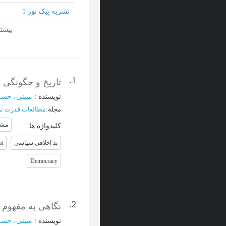
نشریه پیک نور 1
1.
تاریخ و چگونگی 
نویسنده
:
مبینی، حس
مجله
:
مطالعات قدرت ن
مشر
کلیدواژه ها
:
بد اخلاقی سیاسی
at
Democracy
2.
نگاهی به مفهوم ا
نویسنده
:
مبینی، حس