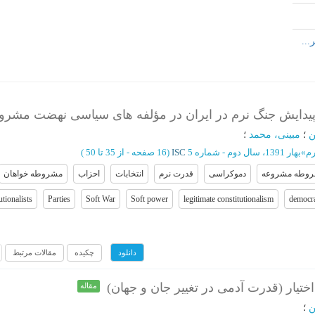
پیدایش جنگ نرم در ایران در مؤلفه های سیاسی نهضت مشر
ن
؛
مبینی، محمد
؛
رم
»
بهار 1391، سال دوم - شماره 5
ISC
(‎16 صفحه -
از 35 تا 50
)
وطه مشروعه
دموکراسی
قدرت نرم
انتخابات
احزاب
مشروطه خواهان
utionalists
Parties
Soft War
Soft power
legitimate constitutionalism
democr
چکیده
مقالات مرتبط
دانلود
ختیار (قدرت آدمی در تغییر جان و جهان)
مقاله
ن
؛