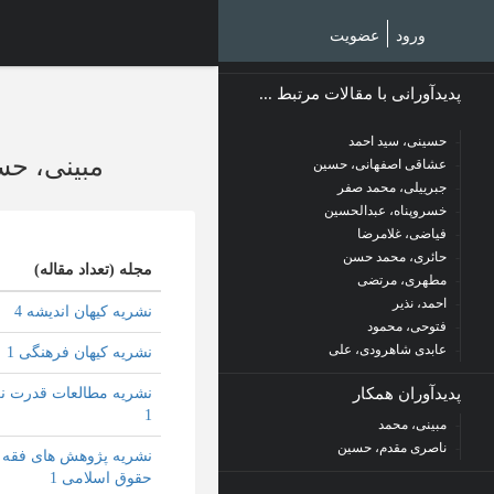
Ski
t
ورود
عضویت
mai
conten
پدیدآورانی با مقالات مرتبط ...
حسینی، سید احمد
مبینی، ح
عشاقی اصفهانی، حسین
جبرییلی، محمد صفر
خسروپناه، عبدالحسین
فیاضی، غلامرضا
حائری، محمد حسن
مجله (تعداد مقاله)
مطهری، مرتضی
احمد، نذیر
نشریه کیهان اندیشه 4
فتوحی، محمود
عابدی شاهرودی، علی
نشریه کیهان فرهنگی 1
پدیدآوران همکار
نشریه مطالعات قدرت ن
1
مبینی، محمد
ناصری مقدم، حسین
نشریه پژوهش های فقه 
حقوق اسلامی 1