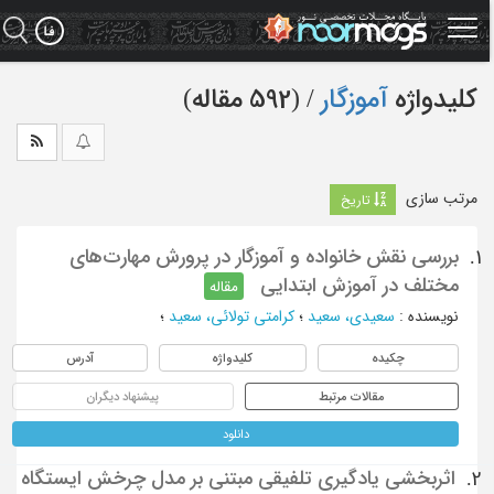
Ski
t
mai
conten
کلیدواژه
آموزگار
‏/ (592 مقاله)
مرتب سازی
تاریخ
بررسی نقش خانواده و آموزگار در پرورش مهارت‌های
1.
مختلف در آموزش ابتدایی
مقاله
نویسنده
:
سعیدی، سعید
؛
كرامتي تولائي، سعيد
؛
چکیده
کلیدواژه
آدرس
مقالات مرتبط
پیشنهاد دیگران
دانلود
اثربخشی یادگیری تلفیقی مبتنی بر مدل چرخش ایستگاه
2.