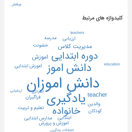
کلیدواژه های مرتبط
teachers
مدرسه
ارزيابي
خشونت
مديريت كلاس
دوره ابتدايي
اموزش
دانش اموز
education
اموزش ابتدايي
دانش اموزان
ارزشيابي
استراتژي
يادگيري
teacher
فراگيران
والدين
تعليم و تربيت
خانواده
كودكان
ابتدايي
مدارس ابتدايي
اموزش و پرورش
اختلالات يادگيري