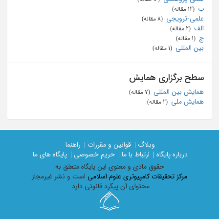
ب
‏ (12 مقاله)
علمی-ترویجی
‏ (8 مقاله)
الف
‏ (2 مقاله)
ج
‏ (1 مقاله)
بین المللی
‏ (1 مقاله)
سطح برگزاری همایش
همایش بین المللی
‏ (7 مقاله)
همایش ملی
‏ (2 مقاله)
وبلاگ |
قوانین و مقررات |
راهنما
درباره پایگاه |
ارتباط با ما |
حریم خصوصی |
پایگاه های ما
حقوق مادی و معنوی اين پايگاه متعلق به
مرکز تحقیقات کامپیوتری علوم اسلامی
است و نشر غیرمجاز
محتوای آن پیگرد قانونی دارد.