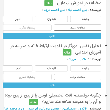
مختلف در آموزش ابتدایی
مقاله
نویسنده
:
بنی احمد، لیلا
؛
بنی احمد، مریم
؛
چکیده
کلیدواژه
آدرس
مقالات مرتبط
پیشنهاد دیگران
دانلود
تحلیل نقش آموزگار در تقویت ارتباط خانه و مدرسه در
7.
آموزش ابتدایی
مقاله
نویسنده
:
غلامی، سهیلا
؛
چکیده
کلیدواژه
آدرس
مقالات مرتبط
پیشنهاد دیگران
دانلود
چگونه توانستیم افت تحصیلی آرمان را از بین از بین برده
8.
و آن را به مدرسه علاقه مند سازیم؟
مقاله
نویسنده
:
قائدی، محمدامین
؛
معینی رودبالی، ابراهیم
؛
زواره، محمدرضا