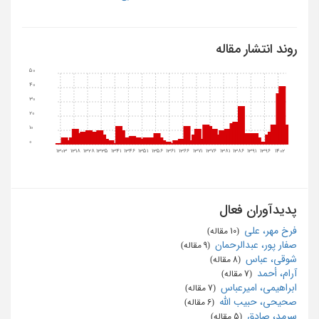
روند انتشار مقاله
50
40
30
20
10
0
1303
1318
1328
1335
1341
1346
1351
1356
1361
1366
1371
1376
1381
1386
1391
1396
1402
پدیدآوران فعال
فرخ مهر، علی
‏ (10 مقاله)
صفار پور، عبدالرحمان
‏ (9 مقاله)
شوقی، عباس
‏ (8 مقاله)
آرام، أحمد
‏ (7 مقاله)
ابراهیمی، امیرعباس
‏ (7 مقاله)
صحیحی، حبیب الله
‏ (6 مقاله)
سرمد، صادق
‏ (5 مقاله)