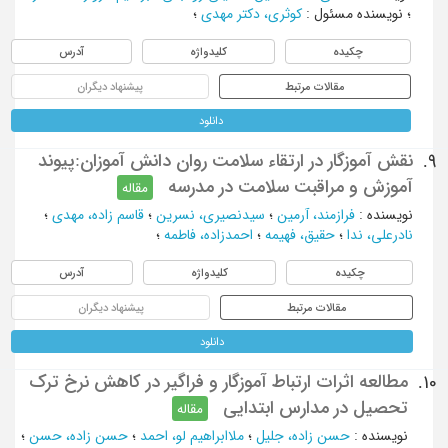
؛
نویسنده مسئول
:
کوثری، دکتر مهدی
؛
چکیده
کلیدواژه
آدرس
مقالات مرتبط
پیشنهاد دیگران
دانلود
نقش آموزگار در ارتقاء سلامت روان دانش آموزان:پیوند
9.
آموزش و مراقبت سلامت در مدرسه
مقاله
نویسنده
:
فرازمند، آرمین
؛
سیدنصیری، نسرین
؛
قاسم زاده، مهدی
؛
نادرعلی، ندا
؛
حقیق، فهیمه
؛
احمدزاده، فاطمه
؛
چکیده
کلیدواژه
آدرس
مقالات مرتبط
پیشنهاد دیگران
دانلود
مطالعه اثرات ارتباط آموزگار و فراگیر در کاهش نرخ ترک
10.
تحصیل در مدارس ابتدایی
مقاله
نویسنده
:
حسن زاده، جلیل
؛
ملاابراهیم لو، احمد
؛
حسن زاده، حسن
؛