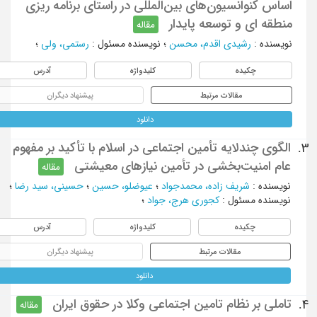
اساس کنوانسیون‌های بین‌المللی در راستای برنامه ریزی
منطقه ای و توسعه پایدار
مقاله
نویسنده
:
رشیدی اقدم، محسن
؛
نویسنده مسئول
:
رستمی، ولی
؛
چکیده
کلیدواژه
آدرس
مقالات مرتبط
پیشنهاد دیگران
دانلود
الگوی چندلایه تأمین اجتماعی در اسلام با تأکید بر مفهوم
3.
عام امنیت‌بخشی در تأمین نیازهای معیشتی
مقاله
نویسنده
:
شریف ‌زاده، محمدجواد
؛
عیوضلو، حسین
؛
حسینی، سید رضا
؛
نویسنده مسئول
:
کجوری هرج، جواد
؛
چکیده
کلیدواژه
آدرس
مقالات مرتبط
پیشنهاد دیگران
دانلود
تاملی بر نظام تامین اجتماعی وکلا در حقوق ایران
4.
مقاله