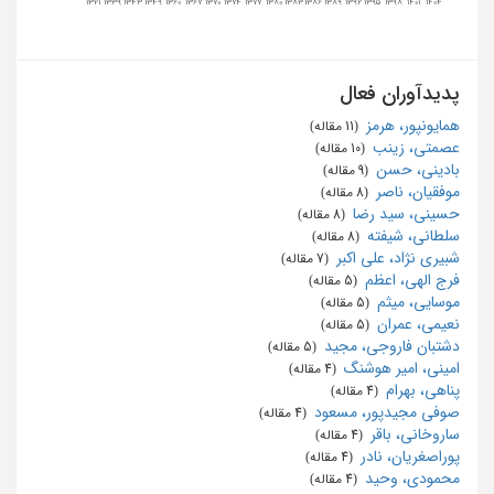
1321
1339
1343
1349
1360
1367
1370
1374
1377
1380
1383
1386
1389
1392
1395
1398
1401
1404
پدیدآوران فعال
همایونپور، هرمز
‏ (11 مقاله)
عصمتی، زینب
‏ (10 مقاله)
بادینی، حسن
‏ (9 مقاله)
موفقیان، ناصر
‏ (8 مقاله)
حسینی، سید رضا
‏ (8 مقاله)
سلطانی، شیفته
‏ (8 مقاله)
شبیری نژاد، علی اکبر
‏ (7 مقاله)
فرج الهی، اعظم
‏ (5 مقاله)
موسایی، میثم
‏ (5 مقاله)
نعیمی، عمران
‏ (5 مقاله)
دشتبان فاروجی، مجید
‏ (5 مقاله)
امینی، امیر هوشنگ
‏ (4 مقاله)
پناهی، بهرام
‏ (4 مقاله)
صوفی مجیدپور، مسعود
‏ (4 مقاله)
ساروخانی، باقر
‏ (4 مقاله)
پوراصغریان، نادر
‏ (4 مقاله)
محمودی، وحید
‏ (4 مقاله)