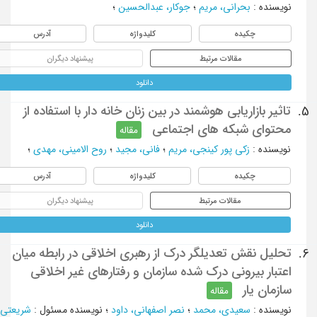
نویسنده
:
بحرانی، مریم
؛
جوکار، عبدالحسین
؛
چکیده
کلیدواژه
آدرس
مقالات مرتبط
پیشنهاد دیگران
دانلود
تاثیر بازاریابی هوشمند در بین زنان خانه دار با استفاده از
5.
محتوای شبکه های اجتماعی
مقاله
نویسنده
:
زکی پور کینجی، مریم
؛
فانی، مجید
؛
روح الامینی، مهدی
؛
چکیده
کلیدواژه
آدرس
مقالات مرتبط
پیشنهاد دیگران
دانلود
تحلیل نقش تعدیلگر درک از رهبری اخلاقی در رابطه میان
6.
اعتبار بیرونی درک شده سازمان و رفتارهای غیر اخلاقی
سازمان یار
مقاله
نویسنده
:
سعیدی، محمد
؛
نصر اصفهانی، داود
؛
نویسنده مسئول
:
شریعتی