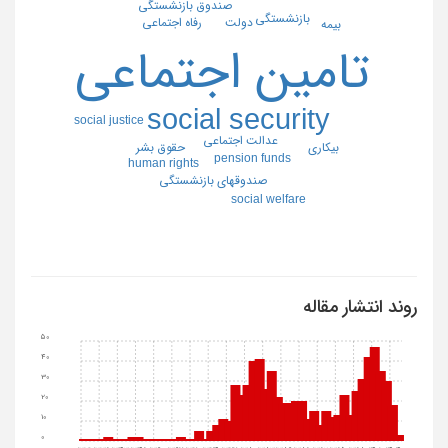
صندوق بازنشستگي
بازنشستگي
رفاه اجتماعي
دولت
بيمه
تامين اجتماعي
social security
social justice
عدالت اجتماعي
بيكاري
حقوق بشر
pension funds
human rights
صندوقهاي بازنشستگي
social welfare
روند انتشار مقاله
50
40
30
20
10
0