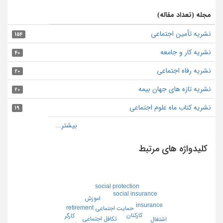
مجله (تعداد مقاله)
نشریه تأمین اجتماعی
154
نشریه کار و جامعه
40
نشریه رفاه اجتماعی
20
نشریه تازه های جهان بیمه
20
نشریه کتاب ماه علوم اجتماعی
19
کلیدواژه های مرتبط
social protection
social insurance
اموزش
insurance
retirement
حمايت اجتماعي
كاركنان
كارگر
تكافل اجتماعي
اشتغال