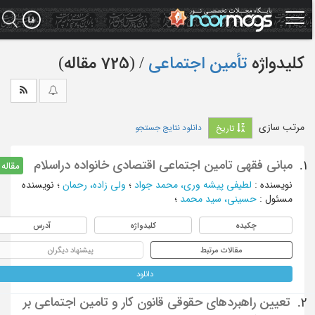
Ski
t
mai
conten
کلیدواژه
تأمین اجتماعی
‏/ (725 مقاله)
مرتب سازی
دانلود نتایج جستجو
تاریخ
مبانی فقهی تامین اجتماعی اقتصادی خانواده دراسلام
1.
مقاله
نویسنده
:
لطیفی پیشه وری، محمد جواد
؛
ولی زاده، رحمان
؛
نویسنده
مسئول
:
حسینی، سید محمد
؛
چکیده
کلیدواژه
آدرس
مقالات مرتبط
پیشنهاد دیگران
دانلود
تعیین راهبردهای حقوقی قانون کار و تامین اجتماعی بر
2.