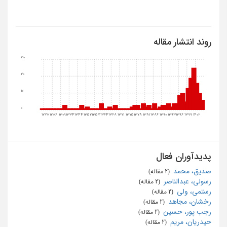
روند انتشار مقاله
30
20
10
0
1278
1286
1309
1334
1344
1352
1357
1364
1368
1371
1375
1378
1381
1386
1390
1393
1396
1399
1402
پدیدآوران فعال
صدیق، محمد
‏ (2 مقاله)
رسولی، عبدالناصر
‏ (2 مقاله)
رستمی، ولی
‏ (2 مقاله)
رخشان، مجاهد
‏ (2 مقاله)
رجب پور، حسین
‏ (2 مقاله)
حیدریان، مریم
‏ (2 مقاله)