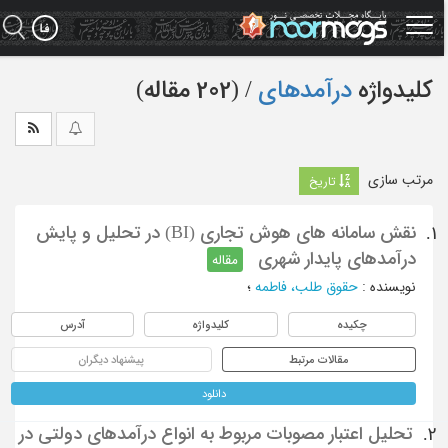
Ski
t
mai
conten
کلیدواژه
درآمدهای
‏/ (202 مقاله)
مرتب سازی
تاریخ
نقش سامانه های هوش تجاری (BI) در تحلیل و پایش
1.
درآمدهای پایدار شهری
مقاله
نویسنده
:
حقوق طلب، فاطمه
؛
چکیده
کلیدواژه
آدرس
مقالات مرتبط
پیشنهاد دیگران
دانلود
تحلیل اعتبار مصوبات مربوط به انواع درآمدهای دولتی در
2.