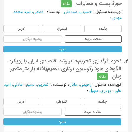
حوزة پست و مخابرات
مقاله
نویسنده مسئول
:
حسینی، سیدعلی
؛
نویسنده
:
غمامی، سید محمد
مهدی
؛
چکیده
کلیدواژه
آدرس
مقالات مرتبط
پیشنهاد دیگران
دانلود
نحوه اثر‌گذاری تحریم‌ها بر رشد اقتصادی ایران با رویکرد
3.
الگو‌های خود رگرسیون برداری تعمیم‌یافته پارامتر متغیر
زمان
مقاله
نویسنده مسئول
:
رحیمی، ساناز
؛
نویسنده
:
اشعرین، نسیم
؛
عادلی، امید
علی
؛
رودری، سهیل
؛
چکیده
کلیدواژه
آدرس
مقالات مرتبط
پیشنهاد دیگران
دانلود