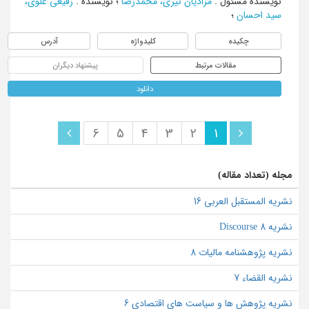
نویسنده مسئول
:
مرادیان نیری، محمدرضا
؛
نویسنده
:
رفیعی علوی،
سید احسان
؛
چکیده
کلیدواژه
آدرس
مقالات مرتبط
پیشنهاد دیگران
دانلود
6
5
4
3
2
1
مجله (تعداد مقاله)
نشریه المستقبل العربی 16
نشریه Discourse 8
نشریه پژوهشنامه مالیات 8
نشریه القضاء 7
نشریه پژوهش ها و سیاست های اقتصادی 6