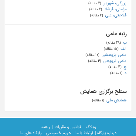
زروکی، شهریار
‏ (2 مقاله)
مؤمنی، فرشاد
‏ (2 مقاله)
فلاحتی، علی
‏ (2 مقاله)
رتبه علمی
ب
‏ (39 مقاله)
الف
‏ (15 مقاله)
علمی-پژوهشی
‏ (10 مقاله)
علمی-ترویجی
‏ (4 مقاله)
ج
‏ (3 مقاله)
د
‏ (1 مقاله)
سطح برگزاری همایش
همایش ملی
‏ (1 مقاله)
وبلاگ |
قوانین و مقررات |
راهنما
درباره پایگاه |
ارتباط با ما |
حریم خصوصی |
پایگاه های ما