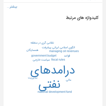
کلیدواژه های مرتبط
نظامي گري در منطقه
الگوي اسلامي ايراني پيشرفت
همسايگان
managing oil revenues
government budget
قواعد
سياست خارجي
fiscal rules
درامدهاي
مديريت
نفتي
مالي
national development fund