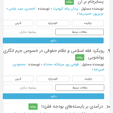
پسابرجام بر آن
مقاله
نویسنده مسئول
:
یزدان پناه، کیومرث
؛
نویسنده
:
احمدی، سید عباس
؛
عزیزپور، حمیدرضا
؛
چکیده
کلیدواژه
آدرس
مقالات مرتبط
پیشنهاد دیگران
دانلود
رویکرد فقه اسلامی و نظام حقوقی در خصوص جرم انگاری
9.
پولشویی
مقاله
نویسنده مسئول
:
قوامی پور سرشکه، محدثه
؛
نویسنده
:
محمودی،
امیررضا
؛
چکیده
کلیدواژه
آدرس
مقالات مرتبط
پیشنهاد دیگران
دانلود
درآمدی بر بایسته‌های بودجه فقرزدا
10.
مقاله