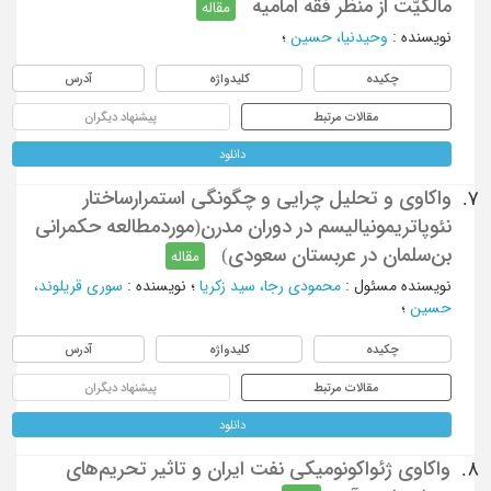
مالکیّت از منظر فقه امامیه
مقاله
نویسنده
:
وحیدنیا، حسین
؛
چکیده
کلیدواژه
آدرس
مقالات مرتبط
پیشنهاد دیگران
دانلود
واکاوی و تحلیل چرایی و چگونگی استمرارساختار
7.
نئوپاتریمونیالیسم در دوران مدرن(موردمطالعه حکمرانی
بن‌سلمان در عربستان سعودی)
مقاله
نویسنده مسئول
:
محمودی رجا، سید زکریا
؛
نویسنده
:
سوری قریلوند،
حسین
؛
چکیده
کلیدواژه
آدرس
مقالات مرتبط
پیشنهاد دیگران
دانلود
واکاوی ژئواکونومیکی نفت ایران و تاثیر تحریم‌های
8.