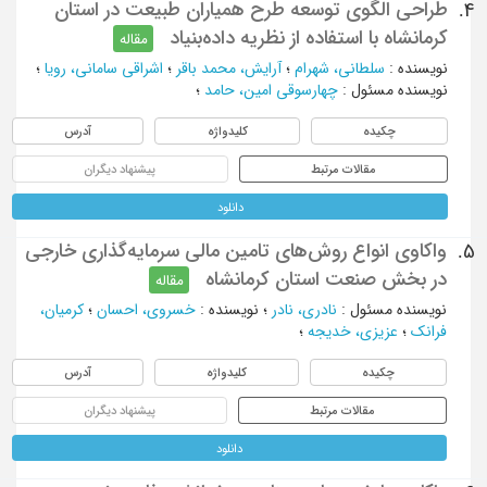
طراحی الگوی توسعه طرح همیاران طبیعت در استان
4.
کرمانشاه با استفاده از نظریه داده‌بنیاد
مقاله
نویسنده
:
سلطانی، شهرام
؛
آرایش، محمد باقر
؛
اشراقی سامانی، رویا
؛
نویسنده مسئول
:
چهارسوقی امین، حامد
؛
چکیده
کلیدواژه
آدرس
مقالات مرتبط
پیشنهاد دیگران
دانلود
واکاوی انواع روش‌های تامین مالی سرمایه‌گذاری خارجی
5.
در بخش‌ صنعت استان کرمانشاه
مقاله
نویسنده مسئول
:
نادری، نادر
؛
نویسنده
:
خسروی، احسان
؛
کرمیان،
فرانک
؛
عزیزی، خدیجه
؛
چکیده
کلیدواژه
آدرس
مقالات مرتبط
پیشنهاد دیگران
دانلود