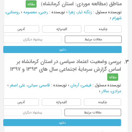
مناطق (مطالعه موردی: استان کرمانشاه)
مقاله
نویسنده مسئول
:
زنگنه تبار، زهرا
؛
نویسنده
:
رجبی، معصومه
؛
روستایی،
شهرام
؛
چکیده
کلیدواژه
آدرس
مقالات مرتبط
پیشنهاد دیگران
دانلود
بررسی وضعیت اعتماد سیاسی در استان کرمانشاه بر
3.
اساس گزارش سرمایۀ اجتماعی سال های 1393 و 1397
مقاله
نویسنده مسئول
:
فیضی، آرمان
؛
نویسنده
:
قاسمی سیانی، علی اصغر
؛
مرادی، سالار
؛
چکیده
کلیدواژه
آدرس
مقالات مرتبط
پیشنهاد دیگران
دانلود