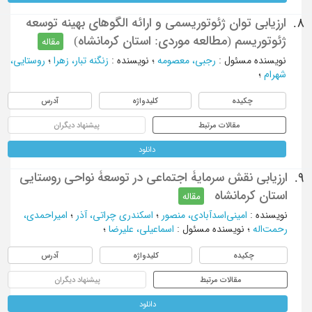
ارزیابی توان ژئوتوریسمی و ارائه الگوهای بهینه توسعه
8.
ژئوتوریسم (مطالعه موردی: استان کرمانشاه)
مقاله
نویسنده مسئول
:
رجبی، معصومه
؛
نویسنده
:
زنگنه تبار، زهرا
؛
روستایی،
شهرام
؛
چکیده
کلیدواژه
آدرس
مقالات مرتبط
پیشنهاد دیگران
دانلود
ارزیابی نقش سرمایۀ اجتماعی در توسعۀ نواحی روستایی
9.
استان کرمانشاه
مقاله
نویسنده
:
امینی‌اسدآبادی، منصور
؛
اسکندری‌ چراتی، آذر
؛
امیراحمدی،
رحمت‌اله
؛
نویسنده مسئول
:
اسماعیلی، علیرضا
؛
چکیده
کلیدواژه
آدرس
مقالات مرتبط
پیشنهاد دیگران
دانلود