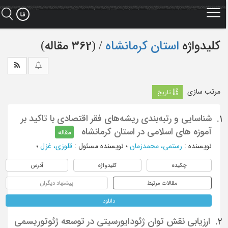
Ski
t
mai
conten
کلیدواژه
استان کرمانشاه
‏/ (362 مقاله)
مرتب سازی
تاریخ
شناسایی و رتبه‌بندی ریشه‌های فقر اقتصادی با تاکید بر
1.
آموزه های اسلامی در استان کرمانشاه
مقاله
نویسنده
:
رستمی، محمدزمان
؛
نویسنده مسئول
:
قلوزی، غزل
؛
چکیده
کلیدواژه
آدرس
مقالات مرتبط
پیشنهاد دیگران
دانلود
ارزیابی نقش توان ژئودایورسیتی در توسعه ژئوتوریسمی
2.