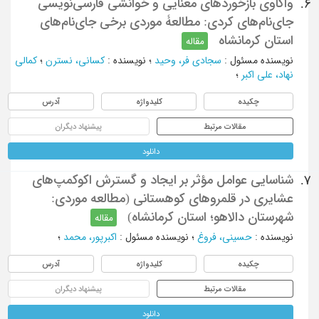
واکاوی بازخوردهای معنایی و خوانشی فارسی‌نویسی
6.
جای‌نام‌های کردی: مطالعۀ موردی برخی جای‌نام‌های
استان کرمانشاه
مقاله
نویسنده مسئول
:
سجادی فر، وحید
؛
نویسنده
:
کسانی، نسترن
؛
کمالی
نهاد، علی اکبر
؛
چکیده
کلیدواژه
آدرس
مقالات مرتبط
پیشنهاد دیگران
دانلود
شناسایی عوامل مؤثر بر ایجاد و گسترش اکوکمپ‌های
7.
عشایری در قلمروهای کوهستانی (مطالعه موردی:
شهرستان دالاهو؛ استان کرمانشاه)
مقاله
نویسنده
:
حسینی، فروغ
؛
نویسنده مسئول
:
اکبرپور، محمد
؛
چکیده
کلیدواژه
آدرس
مقالات مرتبط
پیشنهاد دیگران
دانلود