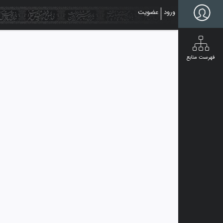
Ski
ورود
عضویت
t
mai
conten
فهرست منابع